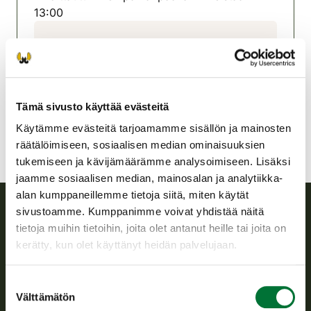
13:00
Marttilan seudun riistanhoitoyhdistys
Varsinais-Suomi
0400 634976
marttila@rhy.riista.fi
Tämä sivusto käyttää evästeitä
Käytämme evästeitä tarjoamamme sisällön ja mainosten
räätälöimiseen, sosiaalisen median ominaisuuksien
tukemiseen ja kävijämäärämme analysoimiseen. Lisäksi
jaamme sosiaalisen median, mainosalan ja analytiikka-
alan kumppaneillemme tietoja siitä, miten käytät
sivustoamme. Kumppanimme voivat yhdistää näitä
tietoja muihin tietoihin, joita olet antanut heille tai joita on
Suomen riistakeskus
kerätty, kun olet käyttänyt heidän palvelujaan.
Suomen riistakeskus edistää kestävää riistataloutta, tukee
riistanhoitoyhdistysten toimintaa ja huolehtii riistapolitiikan
Suostumuksen
toimeenpanosta sekä vastaa sille säädetyistä julkisista
Välttämätön
valinta
hallintotehtävistä.