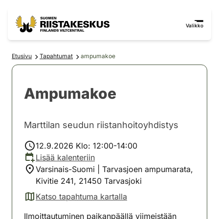
Siirry sisältöön
Siirry sivustokarttaan
Valikko
Etusivu
Tapahtumat
ampumakoe
Ampumakoe
Marttilan seudun riistanhoitoyhdistys
12.9.2026 Klo: 12:00-14:00
Lisää kalenteriin
Varsinais-Suomi | Tarvasjoen ampumarata,
Kivitie 241, 21450 Tarvasjoki
Katso tapahtuma kartalla
(avautuu uuteen välilehteen)
Ilmoittautuminen paikanpäällä viimeistään