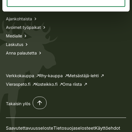
Tietoa meistä
Ajankohtaista
Avoimet työpaikat
Medialle
Laskutus
Anna palautetta
Verkkokauppa
Rhy-kauppa
Metsästäjä-lehti
Vieraspeto.fi
Kosteikko.fi
Oma riista
Takaisin ylös
Saavutettavuusseloste
Tietosuojaselosteet
Käyttöehdot