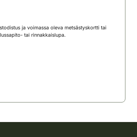
ystodistus ja voimassa oleva metsästyskortti tai
ssapito- tai rinnakkaislupa.