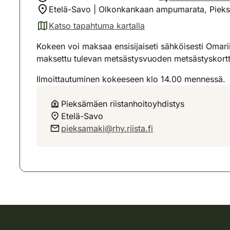
Etelä-Savo | Olkonkankaan ampumarata, Piek
Katso tapahtuma kartalla
(avautuu uuteen välilehteen)
Kokeen voi maksaa ensisijaiseti sähköisesti Omariis
maksettu tulevan metsästysvuoden metsästyskortt
Ilmoittautuminen kokeeseen klo 14.00 mennessä.
Pieksämäen riistanhoitoyhdistys
Etelä-Savo
pieksamaki@rhy.riista.fi