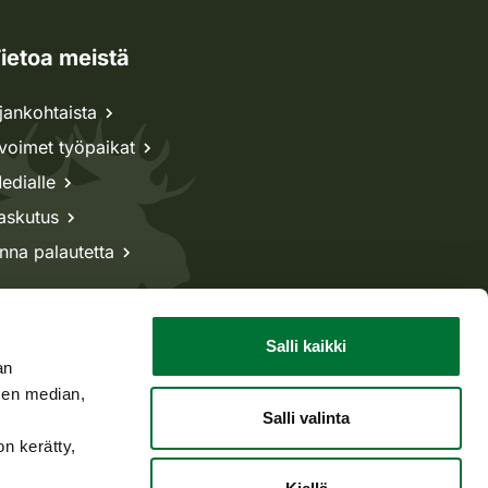
ietoa meistä
jankohtaista
voimet työpaikat
edialle
askutus
nna palautetta
Salli kaikki
an
sen median,
Salli valinta
on kerätty,