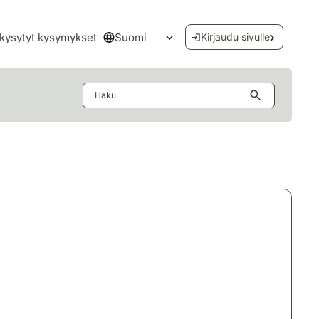
Suomi
kysytyt kysymykset
Kirjaudu sivulle
Avaa kielivalikko
Haku