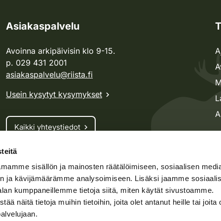
Asiakaspalvelu
T
Avoinna arkipäivisin klo 9-15.
A
p. 029 431 2001
A
asiakaspalvelu@riista.fi
M
Usein kysytyt kysymykset
L
A
Kaikki yhteystiedot
teitä
Metsästyskortti-asiat
mamme sisällön ja mainosten räätälöimiseen, sosiaalisen medi
Oma riista -asiat
n ja kävijämäärämme analysoimiseen. Lisäksi jaamme sosiaali
Lupa-asiat
alan kumppaneillemme tietoja siitä, miten käytät sivustoamme.
näitä tietoja muihin tietoihin, joita olet antanut heille tai joita 
palvelujaan.