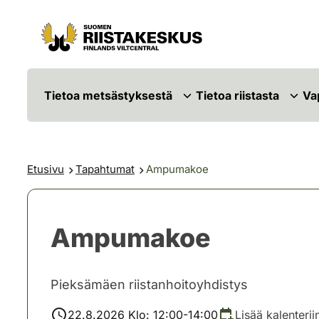
Siirry sisältöön
Siirry sivustokarttaan
Tietoa metsästyksestä
Tietoa riistasta
Va
Etusivu
Tapahtumat
Ampumakoe
Ampumakoe
Pieksämäen riistanhoitoyhdistys
22.8.2026 Klo: 12:00-14:00
Lisää kalenterii