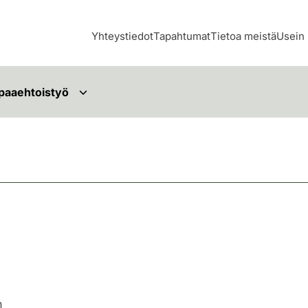
Yhteystiedot
Tapahtumat
Tietoa meistä
Usein 
paaehtoistyö
n