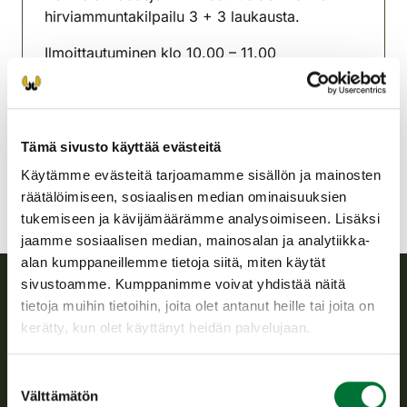
hirviammuntakilpailu 3 + 3 laukausta.
Ilmoittautuminen klo 10.00 – 11.00
Asikkalan riistanhoitoyhdistys
Etelä-Häme
asikkala@rhy.riista.fi
Tämä sivusto käyttää evästeitä
Käytämme evästeitä tarjoamamme sisällön ja mainosten
räätälöimiseen, sosiaalisen median ominaisuuksien
tukemiseen ja kävijämäärämme analysoimiseen. Lisäksi
jaamme sosiaalisen median, mainosalan ja analytiikka-
alan kumppaneillemme tietoja siitä, miten käytät
sivustoamme. Kumppanimme voivat yhdistää näitä
tietoja muihin tietoihin, joita olet antanut heille tai joita on
Suomen riistakeskus
kerätty, kun olet käyttänyt heidän palvelujaan.
Suomen riistakeskus edistää kestävää riistataloutta, tukee
Suostumuksen
riistanhoitoyhdistysten toimintaa ja huolehtii riistapolitiikan
Välttämätön
valinta
toimeenpanosta sekä vastaa sille säädetyistä julkisista