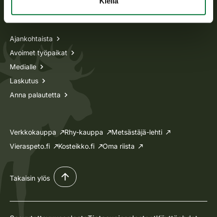
Kiellä
Tietoa meistä
Ajankohtaista
Avoimet työpaikat
Medialle
Laskutus
Anna palautetta
Verkkokauppa
Rhy-kauppa
Metsästäjä-lehti
Vieraspeto.fi
Kosteikko.fi
Oma riista
Takaisin ylös