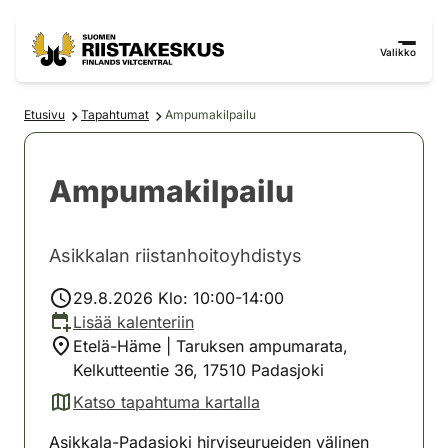
Siirry sisältöön
Siirry sivustokarttaan
Valikko
Etusivu
Tapahtumat
Ampumakilpailu
Ampumakilpailu
Asikkalan riistanhoitoyhdistys
29.8.2026 Klo: 10:00-14:00
Lisää kalenteriin
Etelä-Häme | Taruksen ampumarata,
Kelkutteentie 36, 17510 Padasjoki
Katso tapahtuma kartalla
(avautuu uuteen välilehteen)
Asikkala-Padasjoki hirviseurueiden välinen