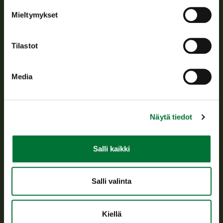
Tietoa meistä
Mieltymykset
Asiakaspalvelu
Tilastot
Avoinna arkipäivisin klo 9-15.
p. 029 431 2001
Media
asiakaspalvelu@riista.fi
Usein kysytyt kysymykset
Näytä tiedot
Kaikki yhteystiedot
Salli kaikki
Metsästyskortti-asiat
Oma riista -asiat
Salli valinta
Lupa-asiat
Kiellä
Tietoa meistä