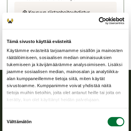
Keuruun riistanhoitoyhdistys
Keski-Suomi
050 5012786
keuruu@rhy.riista.fi
Tämä sivusto käyttää evästeitä
Käytämme evästeitä tarjoamamme sisällön ja mainosten
räätälöimiseen, sosiaalisen median ominaisuuksien
tukemiseen ja kävijämäärämme analysoimiseen. Lisäksi
jaamme sosiaalisen median, mainosalan ja analytiikka-
alan kumppaneillemme tietoja siitä, miten käytät
sivustoamme. Kumppanimme voivat yhdistää näitä
Suomen riistakeskus
tietoja muihin tietoihin, joita olet antanut heille tai joita on
kerätty, kun olet käyttänyt heidän palvelujaan.
Suomen riistakeskus edistää kestävää riistataloutta, tukee
riistanhoitoyhdistysten toimintaa ja huolehtii riistapolitiikan
Suostumuksen
toimeenpanosta sekä vastaa sille säädetyistä julkisista
Välttämätön
valinta
hallintotehtävistä.