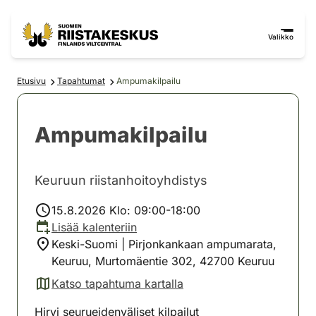
Siirry sisältöön
Siirry sivustokarttaan
Valikko
Etusivu
Tapahtumat
Ampumakilpailu
Ampumakilpailu
Keuruun riistanhoitoyhdistys
15.8.2026 Klo: 09:00-18:00
Lisää kalenteriin
Keski-Suomi | Pirjonkankaan ampumarata,
Keuruu, Murtomäentie 302, 42700 Keuruu
Katso tapahtuma kartalla
(avautuu uuteen välilehteen)
Hirvi seurueidenväliset kilpailut