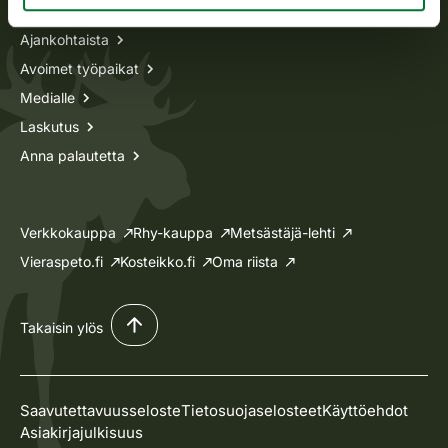
Ajankohtaista
Avoimet työpaikat
Medialle
Laskutus
Anna palautetta
Verkkokauppa
Rhy-kauppa
Metsästäjä-lehti
Vieraspeto.fi
Kosteikko.fi
Oma riista
Takaisin ylös
Saavutettavuusseloste
Tietosuojaselosteet
Käyttöehdot
Asiakirjajulkisuus