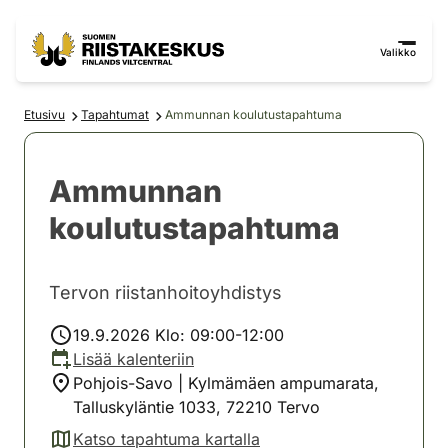
Siirry sisältöön
Siirry sivustokarttaan
Valikko
Etusivu
Tapahtumat
Ammunnan koulutustapahtuma
Ammunnan
koulutustapahtuma
Tervon riistanhoitoyhdistys
19.9.2026 Klo: 09:00-12:00
Lisää kalenteriin
Pohjois-Savo | Kylmämäen ampumarata,
Talluskyläntie 1033, 72210 Tervo
Katso tapahtuma kartalla