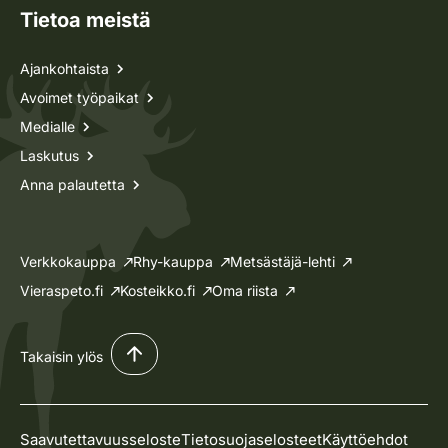
Tietoa meistä
Ajankohtaista
Avoimet työpaikat
Medialle
Laskutus
Anna palautetta
Verkkokauppa
Rhy-kauppa
Metsästäjä-lehti
Vieraspeto.fi
Kosteikko.fi
Oma riista
Takaisin ylös
Saavutettavuusseloste
Tietosuojaselosteet
Käyttöehdot