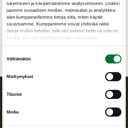
tukemiseen ja kävijämäärämme analysoimiseen. Lisäksi
koulutustapahtumaan.
jaamme sosiaalisen median, mainosalan ja analytiikka-
alan kumppaneillemme tietoja siitä, miten käytät
Tervon riistanhoitoyhdistys
sivustoamme. Kumppanimme voivat yhdistää näitä
Pohjois-Savo
tietoja muihin tietoihin, joita olet antanut heille tai joita on
0440499400
kerätty, kun olet käyttänyt heidän palvelujaan.
jukkakorhonen62@gmail.com
Suostumuksen
Välttämätön
valinta
Mieltymykset
Tilastot
Suomen riistakeskus
Suomen riistakeskus edistää kestävää riistataloutta, tukee
Media
riistanhoitoyhdistysten toimintaa ja huolehtii riistapolitiikan
toimeenpanosta sekä vastaa sille säädetyistä julkisista