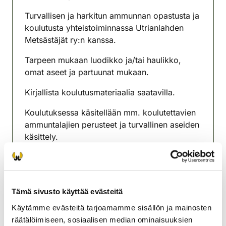
(avautuu uuteen välilehteen)
Turvallisen ja harkitun ammunnan opastusta ja
koulutusta yhteistoiminnassa Utrianlahden
Metsästäjät ry:n kanssa.
Tarpeen mukaan luodikko ja/tai haulikko,
omat aseet ja partuunat mukaan.
Kirjallista koulutusmateriaalia saatavilla.
Koulutuksessa käsitellään mm. koulutettavien
ammuntalajien perusteet ja turvallinen aseiden
käsittely.
Tilaisuudesta vastaavat Utrianlahden
Metsästäjät ry:n ammunnan kouluttajat.
Ilmoittautumiset paikalla klo 9.15 mennessä.
Tämä sivusto käyttää evästeitä
Tervon rhy organisoi tapahtuman, hankkii ja
Käytämme evästeitä tarjoamamme sisällön ja mainosten
osoittaa kirjallisen koulutusmateriaalin sekä
räätälöimiseen, sosiaalisen median ominaisuuksien
tarjoaa ampumaradan em.