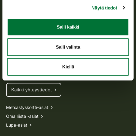
hallintotehtävistä.
Näytä tiedot
Tietoa meistä
Salli kaikki
Asiakaspalvelu
Avoinna arkipäivisin klo 9-15.
Salli valinta
p. 029 431 2001
asiakaspalvelu@riista.fi
Kiellä
Usein kysytyt kysymykset
Kaikki yhteystiedot
Metsästyskortti-asiat
Oma riista -asiat
Lupa-asiat