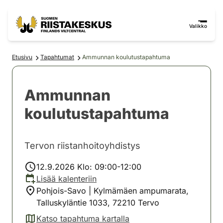
Siirry sisältöön
Siirry sivustokarttaan
Valikko
Etusivu
Tapahtumat
Ammunnan koulutustapahtuma
Ammunnan
koulutustapahtuma
Tervon riistanhoitoyhdistys
12.9.2026 Klo: 09:00-12:00
Lisää kalenteriin
Pohjois-Savo | Kylmämäen ampumarata,
Talluskyläntie 1033, 72210 Tervo
Katso tapahtuma kartalla