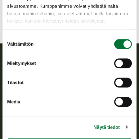
jukkakorhonen62@gmail.com
sivustoamme. Kumppanimme voivat yhdistää näitä
tietoja muihin tietoihin, joita olet antanut heille tai joita on
kerätty, kun olet käyttänyt heidän palvelujaan.
Suostumuksen
Välttämätön
valinta
Mieltymykset
Suomen riistakeskus
Suomen riistakeskus edistää kestävää riistataloutta, tukee
Tilastot
riistanhoitoyhdistysten toimintaa ja huolehtii riistapolitiikan
toimeenpanosta sekä vastaa sille säädetyistä julkisista
hallintotehtävistä.
Media
Tietoa meistä
Näytä tiedot
Asiakaspalvelu