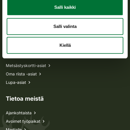
Avoinna arkipäivisin klo 9-15.
Salli kaikki
p. 029 431 2001
asiakaspalvelu@riista.fi
Salli valinta
Usein kysytyt kysymykset
Kiellä
Kaikki yhteystiedot
Metsästyskortti-asiat
Oma riista -asiat
Lupa-asiat
Tietoa meistä
Ajankohtaista
Avoimet työpaikat
Medialle