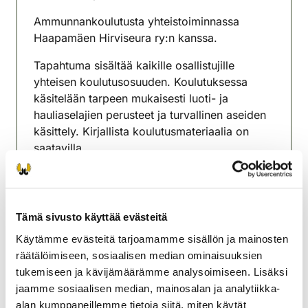
(avautuu uuteen välilehteen)
Ammunnankoulutusta yhteistoiminnassa
Haapamäen Hirviseura ry:n kanssa.
Tapahtuma sisältää kaikille osallistujille
yhteisen koulutusosuuden. Koulutuksessa
käsitelään tarpeen mukaisesti luoti- ja
hauliaselajien perusteet ja turvallinen aseiden
käsittely. Kirjallista koulutusmateriaalia on
saatavilla.
Turvallisen ja harkitun ammunnan koulutusta ja
harjoittelua toteutetaan paikalla.
Tämä sivusto käyttää evästeitä
Tilaisuudesta vastaavat Haapamäen
Hirviseuran ammunnan kouluttajat.
Käytämme evästeitä tarjoamamme sisällön ja mainosten
räätälöimiseen, sosiaalisen median ominaisuuksien
Tervon riistanhoitoyhdistys
tukemiseen ja kävijämäärämme analysoimiseen. Lisäksi
Pohjois-Savo
jaamme sosiaalisen median, mainosalan ja analytiikka-
0440499400
alan kumppaneillemme tietoja siitä, miten käytät