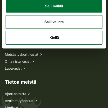
Avoinna arkipäivisin klo 9-15.
Salli kaikki
p. 029 431 2001
asiakaspalvelu@riista.fi
Salli valinta
Usein kysytyt kysymykset
Kiellä
Kaikki yhteystiedot
Metsästyskortti-asiat
Oma riista -asiat
Lupa-asiat
Tietoa meistä
Ajankohtaista
Avoimet työpaikat
Medialle