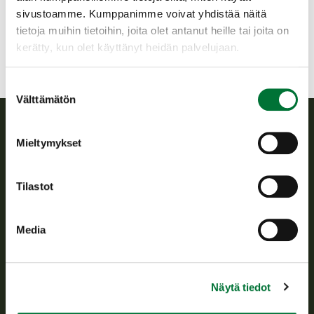
jukkakorhonen62@gmail.com
sivustoamme. Kumppanimme voivat yhdistää näitä
tietoja muihin tietoihin, joita olet antanut heille tai joita on
kerätty, kun olet käyttänyt heidän palvelujaan.
Suostumuksen
Välttämätön
valinta
Mieltymykset
Suomen riistakeskus
Suomen riistakeskus edistää kestävää riistataloutta, tukee
Tilastot
riistanhoitoyhdistysten toimintaa ja huolehtii riistapolitiikan
toimeenpanosta sekä vastaa sille säädetyistä julkisista
hallintotehtävistä.
Media
Tietoa meistä
Näytä tiedot
Asiakaspalvelu