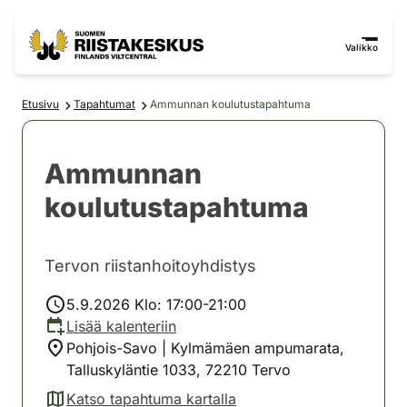
Siirry sisältöön
Siirry sivustokarttaan
Valikko
Etusivu
Tapahtumat
Ammunnan koulutustapahtuma
Ammunnan
koulutustapahtuma
Tervon riistanhoitoyhdistys
5.9.2026 Klo: 17:00-21:00
Lisää kalenteriin
Pohjois-Savo | Kylmämäen ampumarata,
Talluskyläntie 1033, 72210 Tervo
Katso tapahtuma kartalla