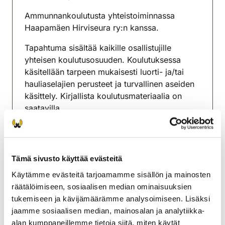
(avautuu uuteen välilehteen)
Ammunnankoulutusta yhteistoiminnassa
Haapamäen Hirviseura ry:n kanssa.
Tapahtuma sisältää kaikille osallistujille
yhteisen koulutusosuuden. Koulutuksessa
käsitellään tarpeen mukaisesti luorti- ja/tai
hauliaselajien perusteet ja turvallinen aseiden
käsittely. Kirjallista koulutusmateriaalia on
saatavilla.
Turvallisen ja harkitun ammunnan koulutusta ja
harjoittelua toteutetaan paikalla.
Tämä sivusto käyttää evästeitä
Tilaisuudesta vastaavat Haapamäen
Hirviseuran ammunnan kouluttajat.
Käytämme evästeitä tarjoamamme sisällön ja mainosten
räätälöimiseen, sosiaalisen median ominaisuuksien
Tervon riistanhoitoyhdistys
tukemiseen ja kävijämäärämme analysoimiseen. Lisäksi
Pohjois-Savo
jaamme sosiaalisen median, mainosalan ja analytiikka-
0440499400
alan kumppaneillemme tietoja siitä, miten käytät