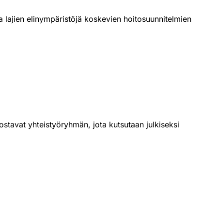
ja lajien elinympäristöjä koskevien hoitosuunnitelmien
odostavat yhteistyöryhmän, jota kutsutaan julkiseksi