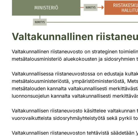
Valtakunnallinen riistane
Valtakunnallinen riistaneuvosto on strateginen toimielin
metsätalousministeriö aluekokousten ja sidosryhmien t
Valtakunnallisessa riistaneuvostossa on edustaja kulta
metsätalousministeriöstä, ympäristöministeriöstä, Mets
metsätalouden kannalta valtakunnallisesti merkittävästä
luonnonsuojelun kannalta valtakunnallisesti merkittäväs
Valtakunnallisen riistaneuvosto käsittelee valtakunnan ta
vuorovaikutteista sidosryhmäyhteistyötä sekä pyrkii to
Valtakunnallisen riistaneuvoston tehtävistä säädetään