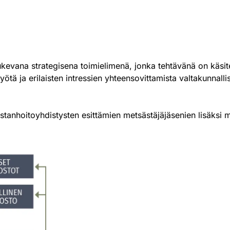
 tukevana strategisena toimielimenä, jonka tehtävänä on käsite
tä ja erilaisten intressien yhteensovittamista valtakunnallises
iistanhoitoyhdistysten esittämien metsästäjäjäsenien lisäks