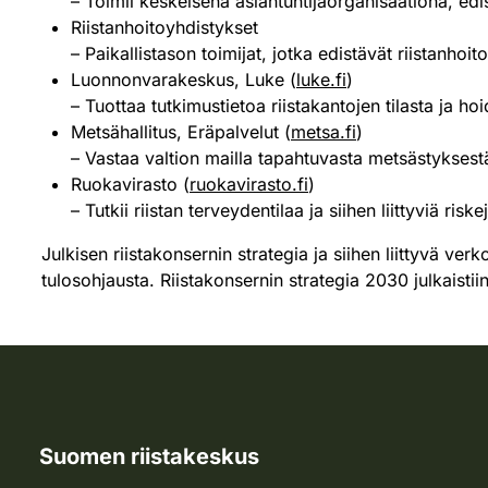
– Toimii keskeisenä asiantuntijaorganisaationa, edist
Riistanhoitoyhdistykset
– Paikallistason toimijat, jotka edistävät riistanhoi
Luonnonvarakeskus, Luke (
luke.fi
)
– Tuottaa tutkimustietoa riistakantojen tilasta ja ho
Metsähallitus, Eräpalvelut (
metsa.fi
)
– Vastaa valtion mailla tapahtuvasta metsästyksest
Ruokavirasto (
ruokavirasto.fi
)
– Tutkii riistan terveydentilaa ja siihen liittyviä riske
Julkisen riistakonsernin strategia ja siihen liittyvä ver
tulosohjausta. Riistakonsernin strategia 2030 julkaistii
Suomen riistakeskus