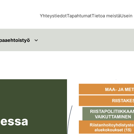
Yhteystiedot
Tapahtumat
Tietoa meistä
Usein 
paaehtoistyö
riistahallinto suomessa kaavio
messa