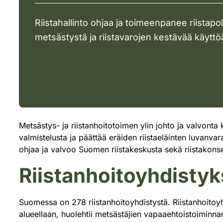
Riistahallinto ohjaa ja toimeenpanee riistapoli
metsästystä ja riistavarojen kestävää käyttö
Metsästys- ja riistanhoitotoimen ylin johto ja valvon
valmistelusta ja päättää eräiden riistaeläinten luvanvara
ohjaa ja valvoo Suomen riistakeskusta sekä riistakonser
Riistanhoitoyhdistyk
Suomessa on 278 riistanhoitoyhdistystä. Riistanhoitoyhd
alueellaan, huolehtii metsästäjien vapaaehtoistoiminnan 