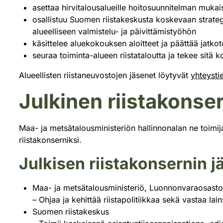
asettaa hirvitalousalueille hoitosuunnitelman muka
osallistuu Suomen riistakeskusta koskevaan strategis
alueelliseen valmistelu- ja päivittämistyöhön
käsittelee aluekokouksen aloitteet ja päättää jatkot
seuraa toiminta-alueen riistataloutta ja tekee sitä k
Alueellisten riistaneuvostojen jäsenet löytyvät
yhteysti
Julkinen riistakonser
Maa- ja metsätalousministeriön hallinnonalan ne toimijat,
riistakonserniksi.
Julkisen riistakonsernin j
Maa- ja metsätalousministeriö, Luonnonvaraosasto
– Ohjaa ja kehittää riistapolitiikkaa sekä vastaa la
Suomen riistakeskus