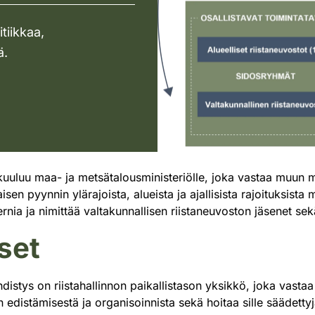
tiikkaa,
ä.
ta kuuluu maa- ja metsätalousministeriölle, joka vastaa mu
isen pyynnin ylärajoista, alueista ja ajallisista rajoituksista
nia ja nimittää valtakunnallisen riistaneuvoston jäsenet sekä
set
istys on riistahallinnon paikallistason yksikkö, joka vastaa
edistämisestä ja organisoinnista sekä hoitaa sille säädettyjä 