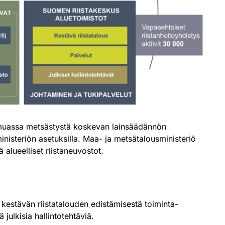
un muassa metsästystä koskevan lainsäädännön
 ministeriön asetuksilla. Maa- ja metsätalousministeriö
 alueelliset riistaneuvostot.
 kestävän riistatalouden edistämisestä toiminta-
julkisia hallintotehtäviä.