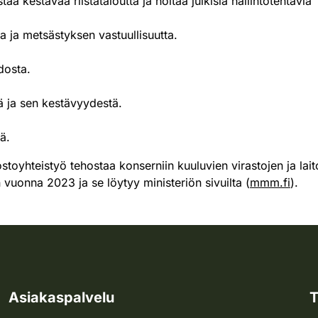
ää kestävää riistataloutta ja hoitaa julkisia hallintotehtäviä
toa ja metsästyksen vastuullisuutta.
idosta.
ä ja sen kestävyydestä.
jä.
kostoyhteistyö tehostaa konserniin kuuluvien virastojen ja lai
n vuonna 2023 ja se löytyy ministeriön sivuilta (
mmm.fi
).
Asiakaspalvelu
T