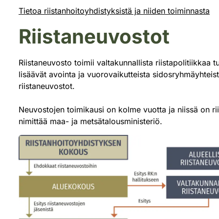
Tietoa riistanhoitoyhdistyksistä ja niiden toiminnasta
Riistaneuvostot
Riistaneuvosto toimii valtakunnallista riistapolitiikkaa
lisäävät avointa ja vuorovaikutteista sidosryhmäyhteistyö
riistaneuvostot.
Neuvostojen toimikausi on kolme vuotta ja niissä on r
nimittää maa- ja metsätalousministeriö.