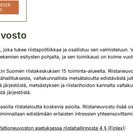
uvosto
, joka tukee riistapolitiikkaa ja osallistuu sen valmisteluun.
ekemien esitysten pohjalta, ja sen toimikausi on kolme vuot
kin Suomen riistakeskuksen 15 toiminta-alueelta. Riistaneuv
ähallituksesta, valtakunnallista metsätaloutta edistävästä j
 järjestöstä, metsästyksen ja riistanhoidon kannalta valtakun
tä järjestöstä.
solla riistataloutta koskevia asioita. Riistaneuvosto lisää osa
iminnallaan edistämään erilaisten intressien yhteensovittami
Valtioneuvoston asetuksessa riistahallinnosta 4 § (Finlex)
: