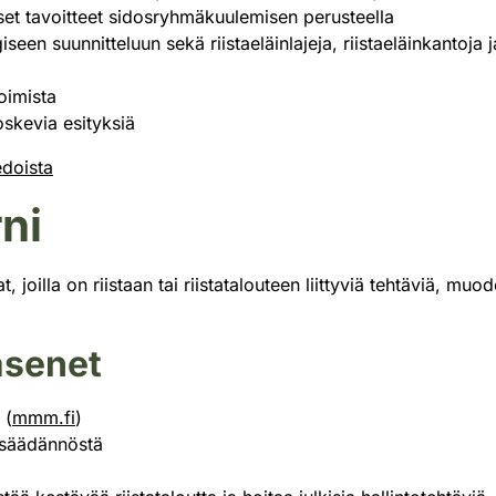
iset tavoitteet sidosryhmäkuulemisen perusteella
een suunnitteluun sekä riistaeläinlajeja, riistaeläinkantoja 
oimista
oskevia esityksiä
edoista
ni
 joilla on riistaan tai riistatalouteen liittyviä tehtäviä, mu
äsenet
 (
mmm.fi
)
insäädännöstä