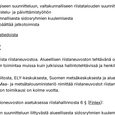
en suunnitteluun, valtakunnalliseen riistatalouden suunnittelu
stelu- ja päivittämistyöhön
unnallisesta sidosryhmien kuulemisesta
 päättää jatkotoimista
stiedoista
t
ta riistaneuvostoa. Alueellisen riistaneuvoston tehtävänä on 
toimintaa muissa kuin julkisissa hallintotehtävissä ja henki
liitosta, ELY-keskuksesta, Suomen metsäkeskuksesta ja aluee
 Maa- ja metsätalousministeriö nimittää riistaneuvostot riis
on toimikausi on kolme vuotta.
tioneuvoston asetuksessa riistahallinnosta 6 § (
Finlex
):
n suunnitteluun liittyvästä alueellisesta sidosryhmien kuulem