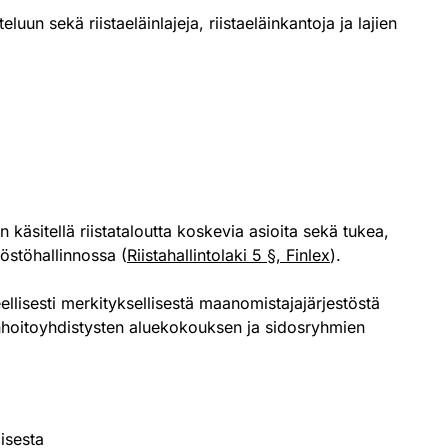
un sekä riistaeläinlajeja, riistaeläinkantoja ja lajien
käsitellä riistataloutta koskevia asioita sekä tukea,
löstöhallinnossa (
Riistahallintolaki 5 §, Finlex
).
llisesti merkityksellisestä maanomistajajärjestöstä
tanhoitoyhdistysten aluekokouksen ja sidosryhmien
isesta