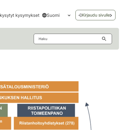
Suomi
kysytyt kysymykset
Kirjaudu sivulle
Avaa kielivalikko
Haku