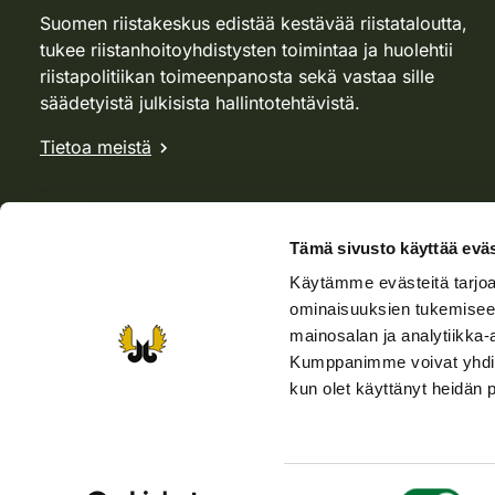
Suomen riistakeskus edistää kestävää riistataloutta,
tukee riistanhoitoyhdistysten toimintaa ja huolehtii
riistapolitiikan toimeenpanosta sekä vastaa sille
säädetyistä julkisista hallintotehtävistä.
Tietoa meistä
Tämä sivusto käyttää eväs
Käytämme evästeitä tarjoa
ominaisuuksien tukemisee
mainosalan ja analytiikka-
Kumppanimme voivat yhdistää 
kun olet käyttänyt heidän 
Verkkokauppa
Rhy-kauppa
Metsästäjä-lehti
Viera
Suostumuksen