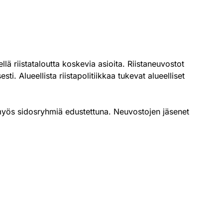
llä riistataloutta koskevia asioita. Riistaneuvostot
ti. Alueellista riistapolitiikkaa tukevat alueelliset
i myös sidosryhmiä edustettuna. Neuvostojen jäsenet