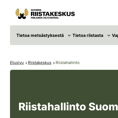
Siirry sisältöön
Siirry sivustokarttaan
Tietoa metsästyksestä
Tietoa riistasta
Va
Etusivu
Riistakeskus
Riistahallinto
Riistahallinto Suo