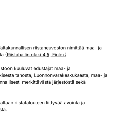
 Valtakunnallisen riistaneuvoston nimittää maa- ja
ta (
Riistahallintolaki 4 §, Finlex
).
ostoon kuuluvat edustajat maa- ja
ulkisesta tahosta, Luonnonvarakeskuksesta, maa- ja
nallisesti merkittävästä järjestöstä sekä
ltaan riistatalouteen liittyvää avointa ja
sta.