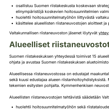
osallistuu Suomen riistakeskusta koskevaan strategise
elinympäristöjä koskevien hoitosuunnitelmien valmi
huolehtii hoitosuunnitelmatyöhön liittyvästä valtak
käsittelee alueellisten riistaneuvostojen aloitteet ja
Valtakunnallisen riistaneuvoston jäsenet löytyvät
yhtey
Alueelliset riistaneuvosto
Suomen riistakeskuksen yhteydessä toimivat 15 alueellis
ohjata ja avustaa Suomen riistakeskuksen aluetoimiston 
Alueellisessa riistaneuvostossa on edustajat maakunta
sekä kuusi edustajaa alueen riistanhoitoyhdistyksistä.
tekemien esitysten pohjalta. Kymmenhenkisen neuvost
Alueellisten riistaneuvostojen tehtävistä säädetään Val
huolehtii hoitosuunnitelmatyöhön sekä riistataloude