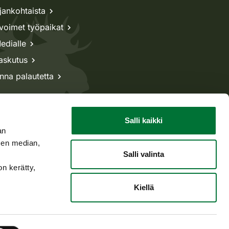
jankohtaista
voimet työpaikat
edialle
askutus
nna palautetta
Salli kaikki
an
sen median,
Salli valinta
on kerätty,
Kiellä
Takaisin ylös