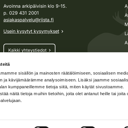
Avoinna arkipäivisin klo 9-15.
A
p. 029 431 2001
A
asiakaspalvelu@riista.fi
M
Usein kysytyt kysymykset
L
A
Kaikki yhteystiedot
teitä
Metsästyskortti-asiat
mamme sisällön ja mainosten räätälöimiseen, sosiaalisen medi
Oma riista -asiat
n ja kävijämäärämme analysoimiseen. Lisäksi jaamme sosiaali
Lupa-asiat
alan kumppaneillemme tietoja siitä, miten käytät sivustoamme.
näitä tietoja muihin tietoihin, joita olet antanut heille tai joita 
palvelujaan.
speto.fi
Kosteikko.fi
Oma riista