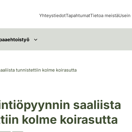
Yhteystiedot
Tapahtumat
Tietoa meistä
Usein 
paaehtoistyö
aliista tunnistettiin kolme koirasutta
intiöpyynnin saaliista
tiin kolme koirasutta