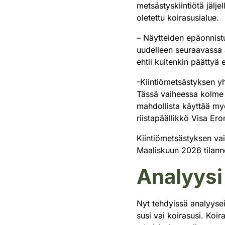
metsästyskiintiötä jälje
oletettu koirasusialue.
– Näytteiden epäonnistu
uudelleen seuraavassa a
ehtii kuitenkin päättyä
-Kiintiömetsästyksen yht
Tässä vaiheessa kolme p
mahdollista käyttää myö
riistapäällikkö Visa E
Kiintiömetsästyksen va
Maaliskuun 2026 tilann
Analyysi
Nyt tehdyissä analyysei
susi vai koirasusi. Koi