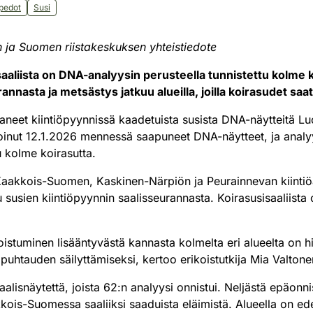
pedot
Susi
ja Suomen riistakeskuksen yhteistiedote
aaliista on DNA-analyysin perusteella tunnistettu kolme 
annasta ja metsästys jatkuu alueilla, joilla koirasudet saatii
ttaneet kiintiöpyynnissä kaadetuista susista DNA-näytteitä
oinut 12.1.2026 mennessä saapuneet DNA-näytteet, ja analyy
u kolme koirasutta.
Kaakkois-Suomen, Kaskinen-Närpiön ja Peurainnevan kiintiöal
u susien kiintiöpyynnin saalisseurannasta. Koirasusisaaliista 
stuminen lisääntyvästä kannasta kolmelta eri alueelta on hi
ipuhtauden säilyttämiseksi, kertoo erikoistutkija Mia Valton
saalisnäytettä, joista 62:n analyysi onnistui. Neljästä epäonn
kois-Suomessa saaliiksi saaduista eläimistä. Alueella on ed