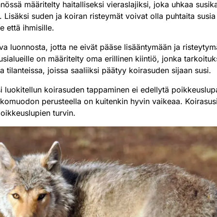
nössä määritelty haitalliseksi vieraslajiksi, joka uhkaa susi
. Lisäksi suden ja koiran risteymät voivat olla puhtaita susi
 että ihmisille.
va luonnosta, jotta ne eivät pääse lisääntymään ja risteyty
sialueille on määritelty oma erillinen kiintiö, jonka tarkoitu
 tilanteissa, joissa saaliiksi päätyy koirasuden sijaan susi.
iksi luokitellun koirasuden tappaminen ei edellytä poikkeuslu
lkomuodon perusteella on kuitenkin hyvin vaikeaa. Koirasusi
poikkeuslupien turvin.