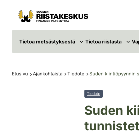
Siirry sisältöön
Siirry sivustokarttaan
Tietoa metsästyksestä
Tietoa riistasta
Va
Etusivu
Ajankohtaista
Tiedote
Suden kiintiöpyynnin sa
Tiedote
Suden ki
tunnistet