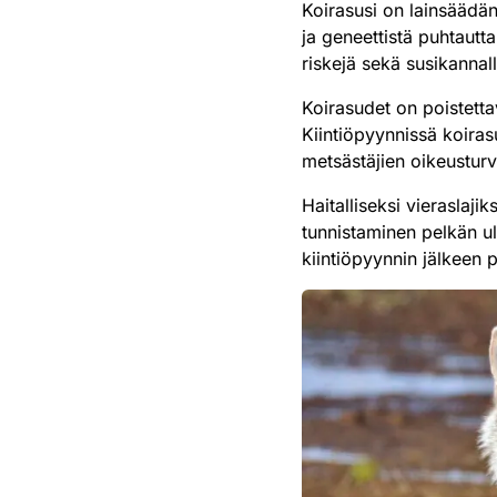
Koirasusi on lainsäädän
ja geneettistä puhtautta
riskejä sekä susikannalle
Koirasudet on poistetta
Kiintiöpyynnissä koirasu
metsästäjien oikeusturva
Haitalliseksi vieraslaj
tunnistaminen pelkän u
kiintiöpyynnin jälkeen 