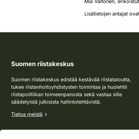
Mia Valtonen, erikoist
Lisätietojen antajat ovat
Suomen riistakeskus
Suomen riistakeskus edistää kestävää riistataloutta,
tukee riistanhoitoyhdistysten toimintaa ja huolehtii
riistapolitiikan toimeenpanosta sekä vastaa sille
säädetyistä julkisista hallintotehtävistä.
Tietoa meistä