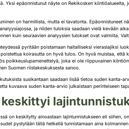
llä. Yksi epäonnistunut näyte on Rekikosken kiintiöalueelta, 
minen on harmillista, mutta ei tavatonta. Epäonnistuneet n
nalyysiajossa, ja niiden tuloksia saadaan vielä kevään aika
 ennen kuin seuraavien analyysien tulokset ovat valmiita, Val
eydessä pyritään poistamaan haitalliseksi vieraslajiksi luoki
oistettua koirasutta on hyvä tulos. On hyvä muistaa, että 
s poikkeuslupamenettelyä, joka ei ole riippuvainen kiintiö
ronen Suomen riistakeskuksesta sanoo.
ikutuksista susikantaan saadaan lisää tietoa suden kanta-ar
etta kuvaava suden kanta-arvio julkaistaan perinteiseen tap
 keskittyi lajintunnist
ssä on keskitytty ainoastaan lajintunnistukseen eli siihen,
rasudet pystytään tällä hetkellä tunnistamaan aina kolmanne