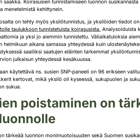
en saakka. Koirasusien tunnistamiseen luonnon susikannasta
ta menetelmistä kehittynein.
osalta on tehty myös yksilötunnistus, ja yksilöiden tiedot on
olle taulukkoon tunnistetuista koirasusista.
Analysoiduista k
attomia ja yksi jo aiemmin tunnistettu. Väliaikatuloksia aie
taan helmikuun aikana samassa yhteydessä kuin ulostenäytek
tyksessä saaliiksi saatujen eläinten tarkemmat yksilöntunnis
arvion julkaisun yhteydessä kesäkuussa.
an käytettävä ns. susien SNP-paneeli on 96 erikseen valitu
erit kertovat, mikä yksilö oli kyseessä, sukupuolen ja suk
 on sukua.
ien poistaminen on tär
luonnolle
 on tärkeää luonnon monimuotoisuuden sekä Suomen susikan