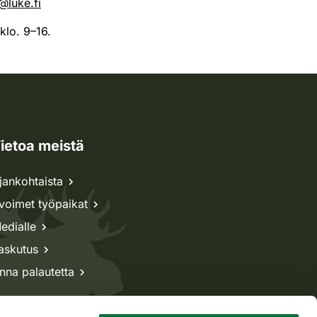
@luke.fi
 klo. 9–16.
ietoa meistä
jankohtaista
voimet työpaikat
edialle
askutus
nna palautetta