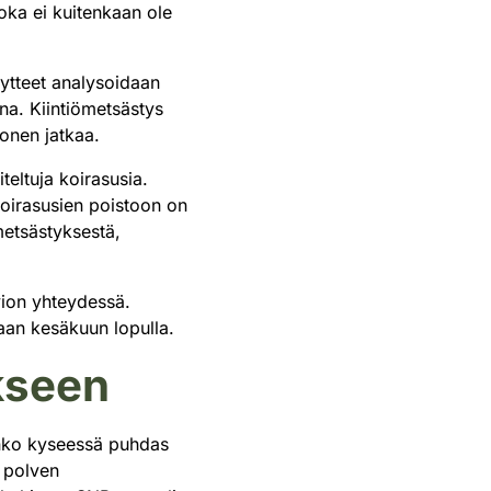
joka ei kuitenkaan ole
äytteet analysoidaan
na. Kiintiömetsästys
tonen jatkaa.
teltuja koirasusia.
koirasusien poistoon on
metsästyksestä,
vion yhteydessä.
aan kesäkuun lopulla.
ukseen
 onko kyseessä puhdas
n polven