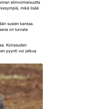
kannan elinvoimaisuutta
a kesympiä, mikä lisää
mään susien kanssa.
ksena on turvata
paa. Koirasuden
en pyynti voi jatkua