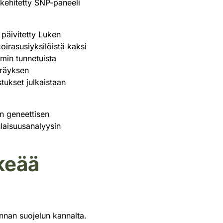
 kehitetty SNP-paneeli
 päivitetty Luken
oirasusiyksilöistä kaksi
mmin tunnetuista
eräyksen
tukset julkaistaan
n geneettisen
ulaisuusanalyysin
keää
nan suojelun kannalta.