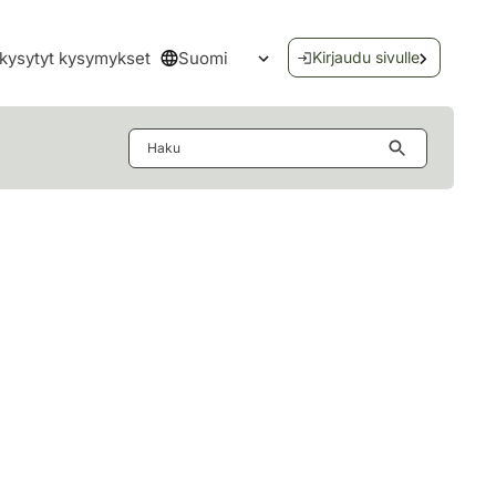
Suomi
kysytyt kysymykset
Kirjaudu sivulle
Avaa kielivalikko
Haku