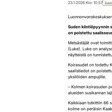
23.1.2026 Klo: 10.57
Suur
Luonnonvarakeskuksen 
Suden kiintiöpyynnin s
on poistettu saalisseur
Metsästäjät ovat toimi
(Luke). Luke on analys
näytteistä on tunnistett
Koirasudet on todettu 
saalistiedot on poistett
yksilöiden ampujille.
– Kolmen koirasuden poi
alueiden susikannan laj
Kaikkiaan tutkittiin 66 
kolme on peräisin Kaak