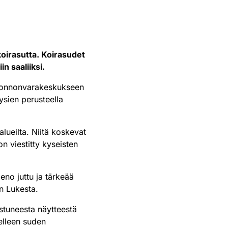
koirasutta. Koirasudet
n saaliiksi.
 Luonnonvarakeskukseen
sien perusteella
ueilta. Niitä koskevat
on viestitty kyseisten
eno juttu ja tärkeää
en Lukesta.
istuneesta näytteestä
elleen suden