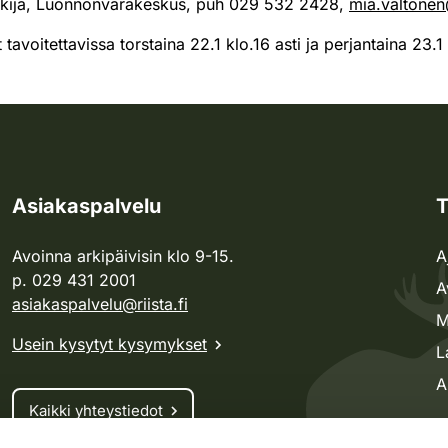
utkija, Luonnonvarakeskus, puh 029 532 2428,
mia.valtonen
 tavoitettavissa torstaina 22.1 klo.16 asti ja perjantaina 23.1
Asiakaspalvelu
T
Avoinna arkipäivisin klo 9-15.
A
p. 029 431 2001
A
asiakaspalvelu@riista.fi
M
Usein kysytyt kysymykset
L
A
Kaikki yhteystiedot