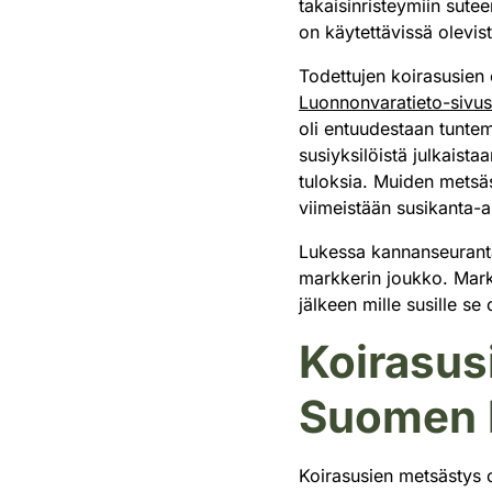
takaisinristeymiin sute
on käytettävissä olevis
Todettujen koirasusien 
Luonnonvaratieto-sivust
oli entuudestaan tuntem
susiyksilöistä julkais
tuloksia. Muiden metsäs
viimeistään susikanta-
Lukessa kannanseuranta
markkerin joukko. Markk
jälkeen mille susille se
Koirasus
Suomen 
Koirasusien metsästys