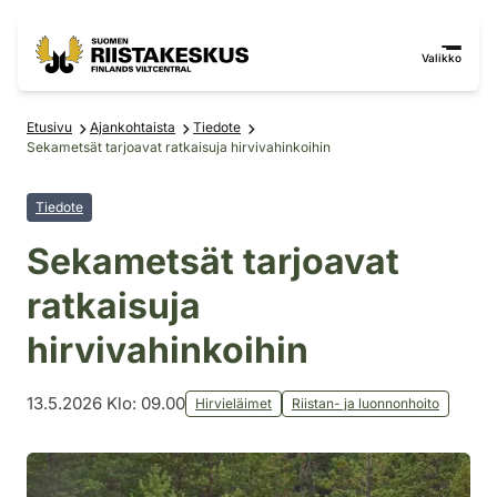
Siirry sisältöön
Siirry sivustokarttaan
Valikko
Etusivu
Ajankohtaista
Tiedote
Sekametsät tarjoavat ratkaisuja hirvivahinkoihin
Tiedote
Sekametsät tarjoavat
ratkaisuja
hirvivahinkoihin
13.5.2026 Klo: 09.00
Hirvieläimet
Riistan- ja luonnonhoito