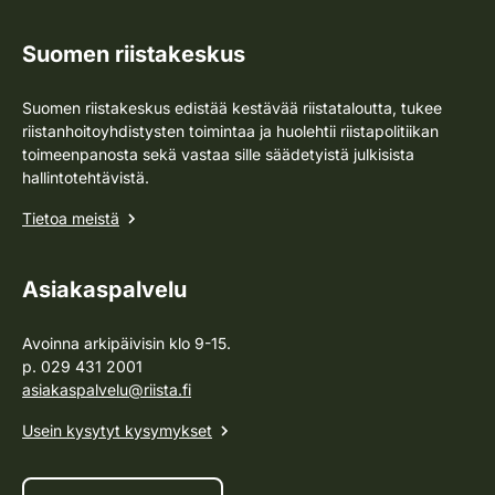
Suomen riistakeskus
Suomen riistakeskus edistää kestävää riistataloutta, tukee
riistanhoitoyhdistysten toimintaa ja huolehtii riistapolitiikan
toimeenpanosta sekä vastaa sille säädetyistä julkisista
hallintotehtävistä.
Tietoa meistä
Asiakaspalvelu
Avoinna arkipäivisin klo 9-15.
p. 029 431 2001
asiakaspalvelu@riista.fi
Usein kysytyt kysymykset