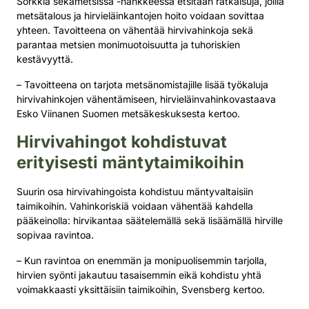
Sorkkia sekametsissä -hankkeessa etsitään ratkaisuja, joilla
metsätalous ja hirvieläinkantojen hoito voidaan sovittaa
yhteen. Tavoitteena on vähentää hirvivahinkoja sekä
parantaa metsien monimuotoisuutta ja tuhoriskien
kestävyyttä.
– Tavoitteena on tarjota metsänomistajille lisää työkaluja
hirvivahinkojen vähentämiseen, hirvieläinvahinkovastaava
Esko Viinanen Suomen metsäkeskuksesta kertoo.
Hirvivahingot kohdistuvat
erityisesti mäntytaimikoihin
Suurin osa hirvivahingoista kohdistuu mäntyvaltaisiin
taimikoihin. Vahinkoriskiä voidaan vähentää kahdella
pääkeinolla: hirvikantaa säätelemällä sekä lisäämällä hirville
sopivaa ravintoa.
– Kun ravintoa on enemmän ja monipuolisemmin tarjolla,
hirvien syönti jakautuu tasaisemmin eikä kohdistu yhtä
voimakkaasti yksittäisiin taimikoihin, Svensberg kertoo.