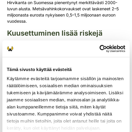
Hirvikanta on Suomessa pienentynyt merkittävästi 2000-
luvun alusta. Metsävahinkokorvaukset ovat laskeneet 2–5
miljoonasta eurosta nykyiseen 0,5–1,5 miljoonaan euroon
vuodessa.
Kuusettuminen lisää riskejä
Suomen metsät ovat viime vuosikymmeninä kuusettuneet.
Hirvivahinkojen pelko on ohjannut metsänomistajia
suosimaan kuusta männyn sijaan, mikä on vähentänyt
mäntytaimikoiden pinta-alaa ja keskittänyt hirvien
Tämä sivusto käyttää evästeitä
syöntipainetta.
Käytämme evästeitä tarjoamamme sisällön ja mainosten
Kuusettumiseen liittyy kasvavia riskejä. Liian karuille
räätälöimiseen, sosiaalisen median ominaisuuksien
kasvupaikoille perustetut kuusikot kasvavat huonosti ja ovat
tukemiseen ja kävijämäärämme analysoimiseen. Lisäksi
alttiita hyönteis- ja kuivuustuhoille – taloudellinen tuotos jää
heikoksi. Esimerkiksi kaarnakuoriaistuhojen määrä on
jaamme sosiaalisen median, mainosalan ja analytiikka-
Suomessa lisääntynyt viime vuosina.
alan kumppaneillemme tietoja siitä, miten käytät
sivustoamme. Kumppanimme voivat yhdistää näitä
– Kuusen suosiminen voi lyhyellä aikavälillä tuntua
tietoja muihin tietoihin, joita olet antanut heille tai joita on
turvalliselta, mutta pitkällä aikavälillä se lisää sekä
kerätty, kun olet käyttänyt heidän palvelujaan.
metsätuhojen että hirvivahinkojen riskiä, Viinanen sanoo.