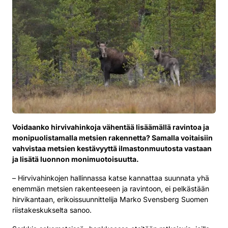
Voidaanko hirvivahinkoja vähentää lisäämällä ravintoa ja
monipuolistamalla metsien rakennetta? Samalla voitaisiin
vahvistaa metsien kestävyyttä ilmastonmuutosta vastaan
ja lisätä luonnon monimuotoisuutta.
– Hirvivahinkojen hallinnassa katse kannattaa suunnata yhä
enemmän metsien rakenteeseen ja ravintoon, ei pelkästään
hirvikantaan, erikoissuunnittelija Marko Svensberg Suomen
riistakeskukselta sanoo.