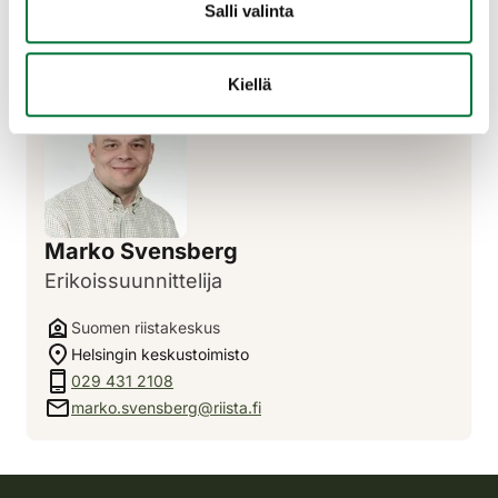
metsäkeskus, Helsingin yliopisto sekä Hämeen
Salli valinta
ammattikorkeakoulu. Rahoituksesta vastaa pääosin maa- ja
metsätalousministeriö.
Kiellä
Marko Svensberg
Erikoissuunnittelija
Suomen riistakeskus
Helsingin keskustoimisto
029 431 2108
marko.svensberg@riista.fi