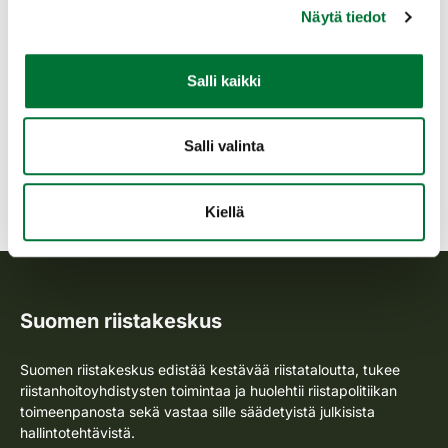
Näytä tiedot
Kymenlaakso
Salli kaikki
Rauhoitus.
Lisätietoa pyystä
Salli valinta
Avaa kartta
Kiellä
Suomen riistakeskus
Suomen riistakeskus edistää kestävää riistataloutta, tukee
riistanhoitoyhdistysten toimintaa ja huolehtii riistapolitiikan
toimeenpanosta sekä vastaa sille säädetyistä julkisista
hallintotehtävistä.