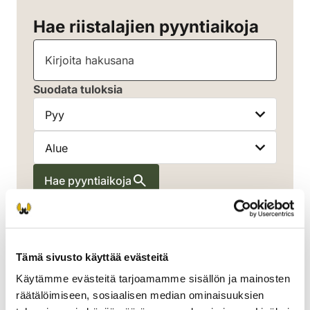
Hae riistalajien pyyntiaikoja
Kirjoita hakusana
Suodata tuloksia
Riistalaji
Alue
Hae pyyntiaikoja
Tyhjennä suodattimet
Pyy
Tämä sivusto käyttää evästeitä
Käytämme evästeitä tarjoamamme sisällön ja mainosten
räätälöimiseen, sosiaalisen median ominaisuuksien
Etelä-Pohjanmaa, Etelä-Savo, Kanta-