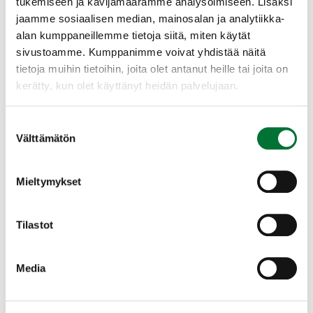
tukemiseen ja kävijämäärämme analysoimiseen. Lisäksi
Häme, Keski-Pohjanmaa, Keski-Suomi,
jaamme sosiaalisen median, mainosalan ja analytiikka-
Pirkanmaa, Pohjanmaa, Päijät-Häme,
alan kumppaneillemme tietoja siitä, miten käytät
Satakunta, Uusimaa, Varsinais-Suomi
sivustoamme. Kumppanimme voivat yhdistää näitä
10.09.2025-10.11.2025
tietoja muihin tietoihin, joita olet antanut heille tai joita on
kerätty, kun olet käyttänyt heidän palvelujaan.
Lisätietoa pyystä
Avaa kartta
Suostumuksen
Välttämätön
valinta
Etelä-Karjala, Kainuu, Lappi, Pohjois-
Mieltymykset
Karjala, Pohjois-Pohjanmaa, Pohjois-
Savo
Tilastot
10.09.2025-10.10.2025
Lisätietoa pyystä
Media
Avaa kartta