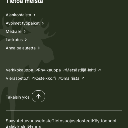
Tietoa meistä
Ajankohtaista
Avoimet työpaikat
Medialle
Laskutus
Anna palautetta
Verkkokauppa
Rhy-kauppa
Metsästäjä-lehti
Vieraspeto.fi
Kosteikko.fi
Oma riista
Takaisin ylös
Saavutettavuusseloste
Tietosuojaselosteet
Käyttöehdot
Asiakirjajulkisuus