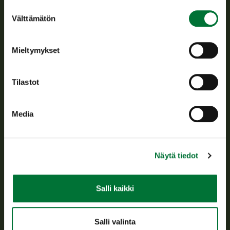
Suostumuksen
Välttämätön
valinta
Suomen riistakeskus edistää kestävää riistataloutta, tukee
riistanhoitoyhdistysten toimintaa ja huolehtii riistapolitiikan
toimeenpanosta sekä vastaa sille säädetyistä julkisista
Mieltymykset
hallintotehtävistä.
Tietoa meistä
Tilastot
Asiakaspalvelu
Media
Avoinna arkipäivisin klo 9-15.
p. 029 431 2001
asiakaspalvelu@riista.fi
Näytä tiedot
Usein kysytyt kysymykset
Salli kaikki
Kaikki yhteystiedot
Salli valinta