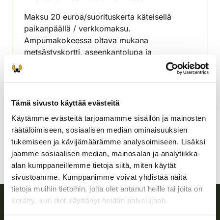
Maksu 20 euroa/suorituskerta käteisellä
paikanpäällä / verkkomaksu.
Ampumakokeessa oltava mukana
metsästyskortti, aseenkantolupa ja
henkilöllisyyskortti.
Kuhmoisten riistanhoitoyhdistys
Pohjois-Häme
Tämä sivusto käyttää evästeitä
050 4091146
Käytämme evästeitä tarjoamamme sisällön ja mainosten
kuhmoinen@rhy.riista.fi
räätälöimiseen, sosiaalisen median ominaisuuksien
tukemiseen ja kävijämäärämme analysoimiseen. Lisäksi
jaamme sosiaalisen median, mainosalan ja analytiikka-
alan kumppaneillemme tietoja siitä, miten käytät
sivustoamme. Kumppanimme voivat yhdistää näitä
tietoja muihin tietoihin, joita olet antanut heille tai joita on
kerätty, kun olet käyttänyt heidän palvelujaan.
Suomen riistakeskus