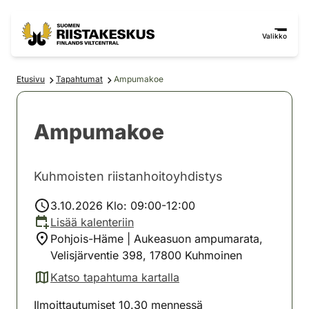
Siirry sisältöön
Siirry sivustokarttaan
Valikko
Etusivu
Tapahtumat
Ampumakoe
Ampumakoe
Kuhmoisten riistanhoitoyhdistys
3.10.2026 Klo: 09:00-12:00
Lisää kalenteriin
Pohjois-Häme | Aukeasuon ampumarata,
Velisjärventie 398, 17800 Kuhmoinen
Katso tapahtuma kartalla
(avautuu uuteen välilehteen)
Ilmoittautumiset 10.30 mennessä