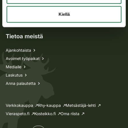
Metsästyskortti-asiat
Oma riista -asiat
Kiellä
Lupa-asiat
Tietoa meistä
Ajankohtaista
Avoimet työpaikat
Medialle
Laskutus
Anna palautetta
Verkkokauppa
Rhy-kauppa
Metsästäjä-lehti
Vieraspeto.fi
Kosteikko.fi
Oma riista