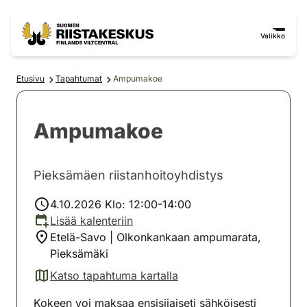
Siirry sisältöön
Siirry sivustokarttaan
Valikko
Etusivu
Tapahtumat
Ampumakoe
Ampumakoe
Pieksämäen riistanhoitoyhdistys
4.10.2026 Klo: 12:00-14:00
Lisää kalenteriin
Etelä-Savo | Olkonkankaan ampumarata,
Pieksämäki
Katso tapahtuma kartalla
(avautuu uuteen välilehteen)
Kokeen voi maksaa ensisijaiseti sähköisesti