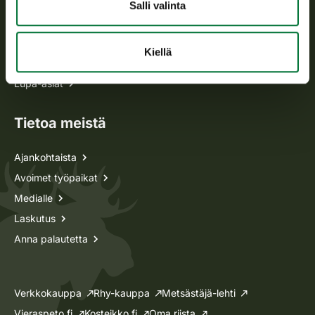
Kaikki yhteystiedot
Salli valinta
Metsästyskortti-asiat
Kiellä
Oma riista -asiat
Lupa-asiat
Tietoa meistä
Ajankohtaista
Avoimet työpaikat
Medialle
Laskutus
Anna palautetta
Verkkokauppa
Rhy-kauppa
Metsästäjä-lehti
Vieraspeto.fi
Kosteikko.fi
Oma riista