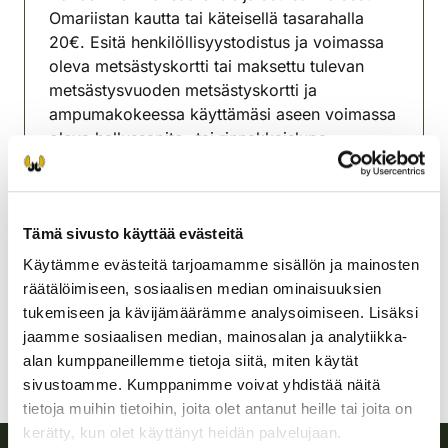
Omariistan kautta tai käteisellä tasarahalla
20€. Esitä henkilöllisyystodistus ja voimassa
oleva metsästyskortti tai maksettu tulevan
metsästysvuoden metsästyskortti ja
ampumakokeessa käyttämäsi aseen voimassa
oleva hallussapito- tai rinnakkaislupa.
Ilmoittautuminen kokeeseen klo 14.00
mennessä.
Tämä sivusto käyttää evästeitä
Pieksämäen riistanhoitoyhdistys
Käytämme evästeitä tarjoamamme sisällön ja mainosten
Etelä-Savo
räätälöimiseen, sosiaalisen median ominaisuuksien
pieksamaki@rhy.riista.fi
tukemiseen ja kävijämäärämme analysoimiseen. Lisäksi
jaamme sosiaalisen median, mainosalan ja analytiikka-
alan kumppaneillemme tietoja siitä, miten käytät
sivustoamme. Kumppanimme voivat yhdistää näitä
tietoja muihin tietoihin, joita olet antanut heille tai joita on
kerätty, kun olet käyttänyt heidän palvelujaan.