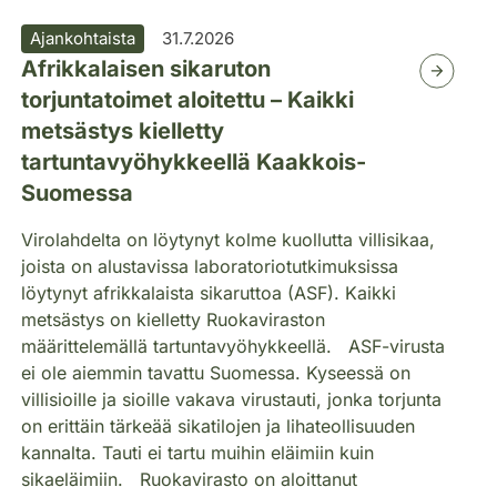
Ajankohtaista
31.7.2026
Afrikkalaisen sikaruton
torjuntatoimet aloitettu – Kaikki
metsästys kielletty
tartuntavyöhykkeellä Kaakkois-
Suomessa
Virolahdelta on löytynyt kolme kuollutta villisikaa,
joista on alustavissa laboratoriotutkimuksissa
löytynyt afrikkalaista sikaruttoa (ASF). Kaikki
metsästys on kielletty Ruokaviraston
määrittelemällä tartuntavyöhykkeellä. ASF-virusta
ei ole aiemmin tavattu Suomessa. Kyseessä on
villisioille ja sioille vakava virustauti, jonka torjunta
on erittäin tärkeää sikatilojen ja lihateollisuuden
kannalta. Tauti ei tartu muihin eläimiin kuin
sikaeläimiin. Ruokavirasto on aloittanut