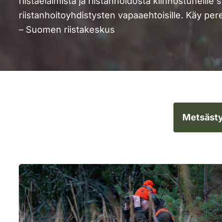
riistaeläimistä ja riistanhoidosta kiinnostuneille 
riistanhoitoyhdistysten vapaaehtoisille. Käy pe
– Suomen riistakeskus
Metsästy