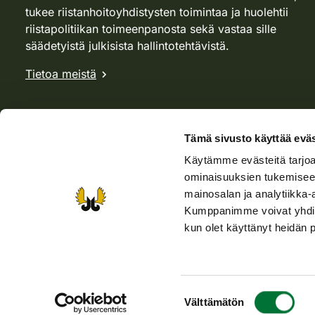
tukee riistanhoitoyhdistysten toimintaa ja huolehtii
riistapolitiikan toimeenpanosta sekä vastaa sille
säädetyistä julkisista hallintotehtävistä.
Tietoa meistä
Tämä sivusto käyttää eväs
Käytämme evästeitä tarjoa
ominaisuuksien tukemisee
mainosalan ja analytiikka-
Kumppanimme voivat yhdistää 
kun olet käyttänyt heidän 
Verkkokauppa
Rhy-kauppa
Metsästäjä-lehti
Viera
Suostumuksen
Saavutettavuusseloste
Tietosuojaselosteet
Käyttöehdo
Välttämätön
valinta