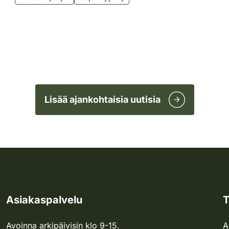
Lisää ajankohtaisia uutisia
Asiakaspalvelu
T
Avoinna arkipäivisin klo 9-15.
A