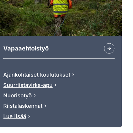
Vapaaehtoistyö
Ajankohtaiset koulutukset
Suurriistavirka-apu
Nuorisotyö
Riistalaskennat
Lue lisää