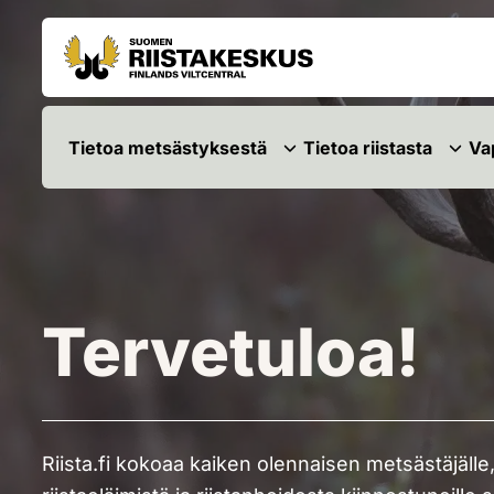
Siirry sisältöön
Siirry sivustokarttaan
Tietoa metsästyksestä
Tietoa riistasta
Va
Tervetuloa!
Riista.fi kokoaa kaiken olennaisen metsästäjälle,