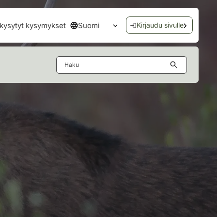
Suomi
kysytyt kysymykset
Kirjaudu sivulle
Avaa kielivalikko
Haku