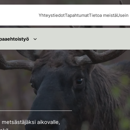
Yhteystiedot
Tapahtumat
Tietoa meistä
Usein 
paaehtoistyö
 metsästäjäksi aikovalle,