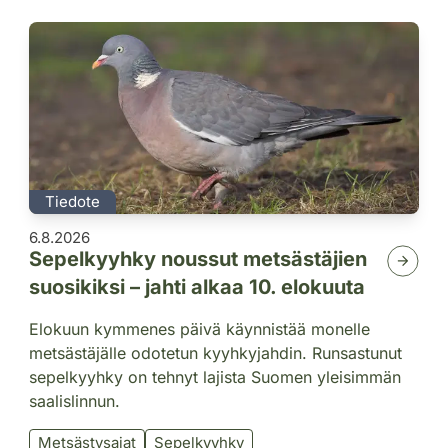
Tiedote
6.8.2026
Sepelkyyhky noussut metsästäjien
suosikiksi – jahti alkaa 10. elokuuta
Elokuun kymmenes päivä käynnistää monelle
metsästäjälle odotetun kyyhkyjahdin. Runsastunut
sepelkyyhky on tehnyt lajista Suomen yleisimmän
saalislinnun.
Metsästysajat
Sepelkyyhky