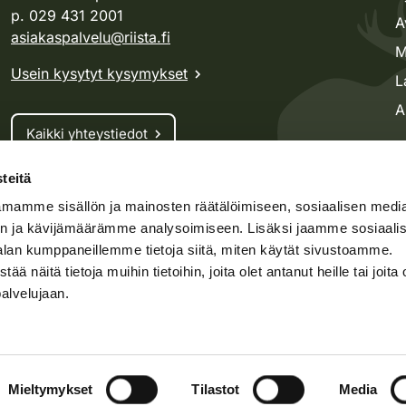
p. 029 431 2001
A
asiakaspalvelu@riista.fi
M
Usein kysytyt kysymykset
L
A
Kaikki yhteystiedot
teitä
Metsästyskortti-asiat
mamme sisällön ja mainosten räätälöimiseen, sosiaalisen medi
Oma riista -asiat
n ja kävijämäärämme analysoimiseen. Lisäksi jaamme sosiaali
Lupa-asiat
alan kumppaneillemme tietoja siitä, miten käytät sivustoamme.
näitä tietoja muihin tietoihin, joita olet antanut heille tai joita 
palvelujaan.
speto.fi
Kosteikko.fi
Oma riista
t
Asiakirjajulkisuus
Mieltymykset
Tilastot
Media