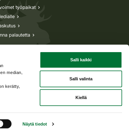
voimet työpaikat
edialle
askutus
nna palautetta
Salli kaikki
an
sen median,
Salli valinta
on kerätty,
Kiellä
Takaisin ylös
Näytä tiedot