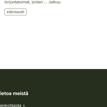
torjuntatoimet, joiden … Jatkuu
eläintaudit
ietoa meistä
jankohtaista