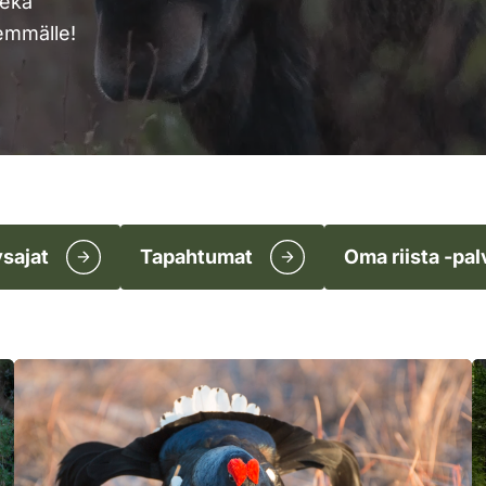
sekä
remmälle!
sajat
Tapahtumat
Oma riista -pal