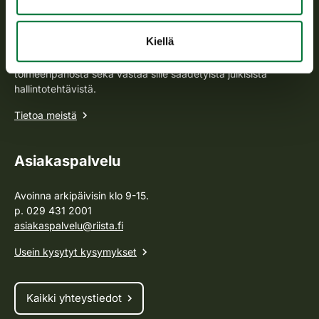
Suomen riistakeskus
Kiellä
Suomen riistakeskus edistää kestävää riistataloutta, tukee
riistanhoitoyhdistysten toimintaa ja huolehtii riistapolitiikan
toimeenpanosta sekä vastaa sille säädetyistä julkisista
hallintotehtävistä.
Tietoa meistä
Asiakaspalvelu
Avoinna arkipäivisin klo 9-15.
p. 029 431 2001
asiakaspalvelu@riista.fi
Usein kysytyt kysymykset
Kaikki yhteystiedot