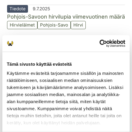
Tiedote
9.7.2025
Pohjois-Savoon hirvilupia viimevuotinen määrä
Hirvieläimet
Pohjois-Savo
Hirvi
Tiedote
3.2.2025
Pohjois-Savossa saaliiksi 2 889 hirveä
Hirvieläimet
Pohjois-Savo
Hirvi
Tämä sivusto käyttää evästeitä
Tiedote
12.8.2024
Käytämme evästeitä tarjoamamme sisällön ja mainosten
Pohjois-Savon alueellinen riistaneuvosto
räätälöimiseen, sosiaalisen median ominaisuuksien
aloittaa uuden kolmivuotiskauden
tukemiseen ja kävijämäärämme analysoimiseen. Lisäksi
jaamme sosiaalisen median, mainosalan ja analytiikka-
Pohjois-Savo
alan kumppaneillemme tietoja siitä, miten käytät
sivustoamme. Kumppanimme voivat yhdistää näitä
Tiedote
1.8.2024
tietoja muihin tietoihin, joita olet antanut heille tai joita on
Pohjois-Savon riistapäälliköksi Matti Kervinen
kerätty, kun olet käyttänyt heidän palvelujaan.
Pohjois-Savo