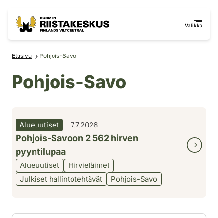
Siirry sisältöön
Siirry sivustokarttaan
Valikko
Etusivu
Pohjois-Savo
Pohjois-Savo
Alueuutiset
7.7.2026
Pohjois-Savoon 2 562 hirven
pyyntilupaa
Alueuutiset
Hirvieläimet
Julkiset hallintotehtävät
Pohjois-Savo