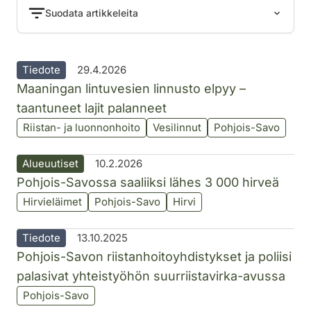
Suodata artikkeleita
Tiedote
29.4.2026
Maaningan lintuvesien linnusto elpyy –
taantuneet lajit palanneet
Riistan- ja luonnonhoito
Vesilinnut
Pohjois-Savo
Alueuutiset
10.2.2026
Pohjois-Savossa saaliiksi lähes 3 000 hirveä
Hirvieläimet
Pohjois-Savo
Hirvi
Tiedote
13.10.2025
Pohjois-Savon riistanhoitoyhdistykset ja poliisi
palasivat yhteistyöhön suurriistavirka-avussa
Pohjois-Savo