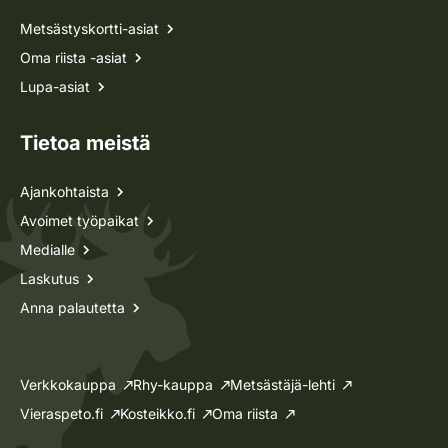
Metsästyskortti-asiat
Oma riista -asiat
Lupa-asiat
Tietoa meistä
Ajankohtaista
Avoimet työpaikat
Medialle
Laskutus
Anna palautetta
Verkkokauppa
Rhy-kauppa
Metsästäjä-lehti
Vieraspeto.fi
Kosteikko.fi
Oma riista