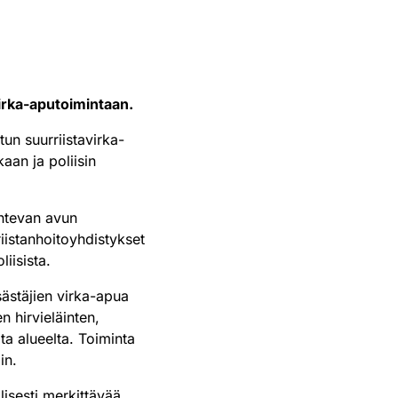
virka-aputoimintaan.
tun suurriistavirka-
aan ja poliisin
untevan avun
riistanhoitoyhdistykset
iisista.
sästäjien virka-apua
n hirvieläinten,
ta alueelta. Toiminta
in.
isesti merkittävää