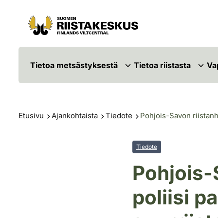
Siirry sisältöön
Siirry sivustokarttaan
Tietoa metsästyksestä
Tietoa riistasta
Va
Etusivu
Ajankohtaista
Tiedote
Pohjois-Savon riistanh
Tiedote
Pohjois-
poliisi p