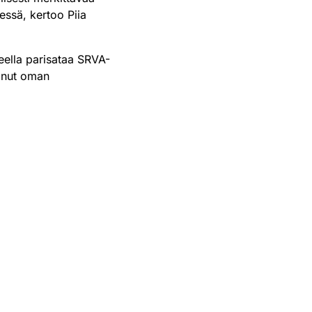
gessä, kertoo Piia
ueella parisataa SRVA-
uonut oman