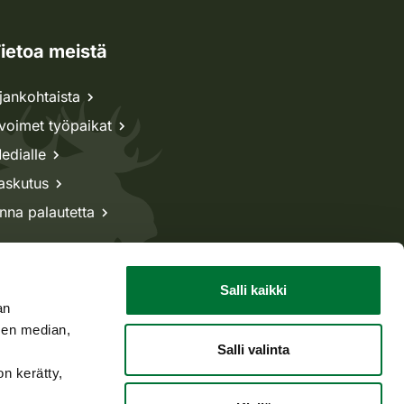
ietoa meistä
jankohtaista
voimet työpaikat
edialle
askutus
nna palautetta
Salli kaikki
an
sen median,
Salli valinta
on kerätty,