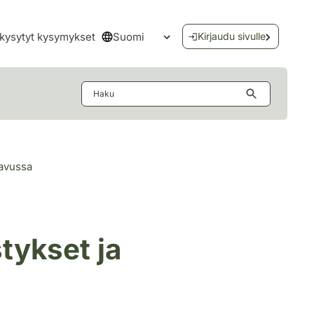
Suomi
kysytyt kysymykset
Kirjaudu sivulle
Avaa kielivalikko
Haku
-avussa
tykset ja