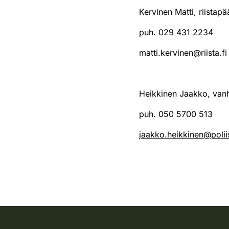
Kervinen Matti, riistap
puh. 029 431 2234
matti.kervinen@riista.fi
Heikkinen Jaakko, van
puh. 050 5700 513
jaakko.heikkinen@poliis