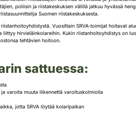
äjien, poliisin ja riistakeskuksen välillä jatkuu hyvässä hen
iistasuunnittelija Suomen riistakeskuksesta.
iistanhoitoyhdistystä. Vuosittain SRVA-toimijat hoitavat al
a liittyy hirvieläinkolareihin. Kukin riistanhoitoyhdistys on l
kostonsa tehtävien hoitoon.
arin sattuessa:
sta
ja varoita muuta liikennettä varoituskolmiolla
ikka, jotta SRVA löytää kolaripaikan