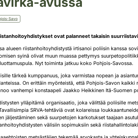
tavirka-avussa
jois-Savo
iistanhoito­yhdistykset ovat palanneet takaisin suurriista
 alueen riistanhoitoyhdistystä irtisanoi poliisin kanssa sovi
omisen syinä olivat muun muassa pettymys suurpetopolitiikk
 luottamuspula. Nyt toiminta jatkuu koko Pohjois-Savossa.
iisille tärkeä kumppanuus, joka varmistaa nopean ja asiant
 tilanteissa. On erittäin myönteistä, että Pohjois-Savon kaikki 
anoo vanhempi konstaapeli Jaakko Heikkinen Itä-Suomen pol
stysten ylläpitämä organisaatio, joka välittää poliisille met
. Tavallisimpia SRVA-tehtäviä ovat kolareissa loukkaantuneide
jen jäljestäminen sekä suurpetojen karkotukset taajaan asutul
tanhoitoyhdistysten välisiin sopimuksiin sekä riistahallintolaki
aaehtoisten metsästäjien tekemää arvokasta ja yhteiskunnall