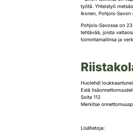
työtä. Yhteistyö metsäst
Ikonen, Pohjois-Savon r
Pohjois-Savossa on 23 r
tehtävää, joista valtaos
toimintamallinsa ja ver
Riistakol
Huolehdi loukkaantunei
Estä lisäonnettomuudet 
Soita 112
Merkitse onnettomuuspa
Lisätietoja: