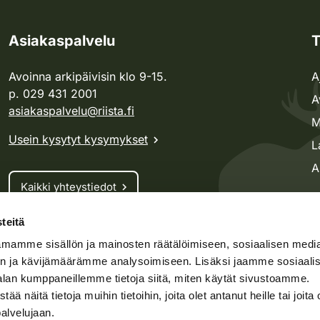
Asiakaspalvelu
T
Avoinna arkipäivisin klo 9-15.
A
p. 029 431 2001
A
asiakaspalvelu@riista.fi
M
Usein kysytyt kysymykset
L
A
Kaikki yhteystiedot
teitä
Metsästyskortti-asiat
mamme sisällön ja mainosten räätälöimiseen, sosiaalisen medi
Oma riista -asiat
n ja kävijämäärämme analysoimiseen. Lisäksi jaamme sosiaali
Lupa-asiat
alan kumppaneillemme tietoja siitä, miten käytät sivustoamme.
näitä tietoja muihin tietoihin, joita olet antanut heille tai joita 
palvelujaan.