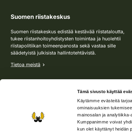
Suomen riistakeskus
Suomen riistakeskus edistää kestävää riistataloutta,
tukee riistanhoitoyhdistysten toimintaa ja huolehtii
riistapolitiikan toimeenpanosta sekä vastaa sille
säädetyistä julkisista hallintotehtävistä.
Tietoa meistä
Tämä sivusto käyttää eväs
Käytämme evästeitä tarjoa
ominaisuuksien tukemisee
mainosalan ja analytiikka-
Kumppanimme voivat yhdistää 
kun olet käyttänyt heidän 