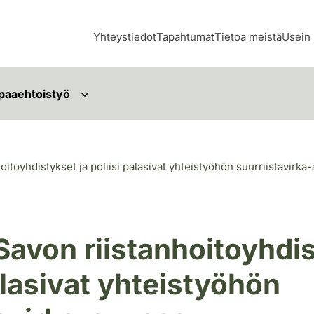
Yhteystiedot
Tapahtumat
Tietoa meistä
Usein 
paaehtoistyö
oitoyhdistykset ja poliisi palasivat yhteistyöhön suurriistavirka
Savon riistanhoitoyhdis
alasivat yhteistyöhön