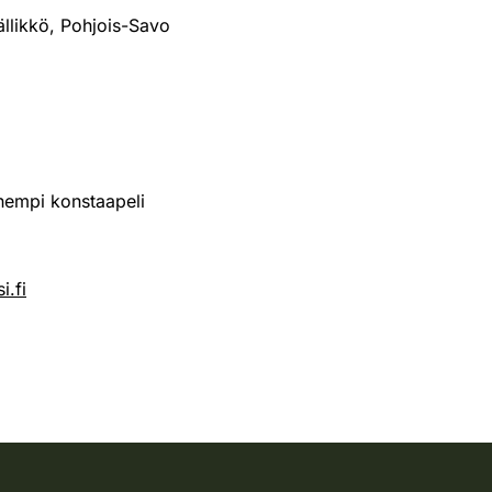
äällikkö, Pohjois-Savo
hempi konstaapeli
i.fi