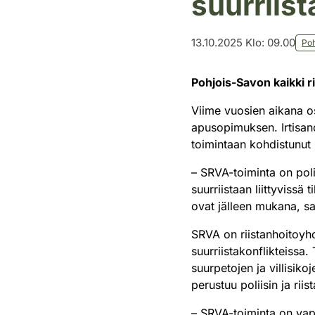
suurriis
13.10.2025 Klo: 09.00
Poh
Pohjois-Savon kaikki r
Viime vuosien aikana osa
apusopimuksen. Irtisan
toimintaan kohdistunut
– SRVA-toiminta on pol
suurriistaan liittyvissä
ovat jälleen mukana, s
SRVA on riistanhoitoyhdi
suurriistakonflikteissa
suurpetojen ja villisiko
perustuu poliisin ja riis
– SRVA-toiminta on vap