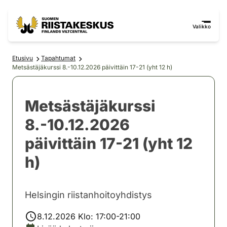
Siirry sisältöön
Siirry sivustokarttaan
Valikko
Etusivu
Tapahtumat
Metsästäjäkurssi 8.-10.12.2026 päivittäin 17-21 (yht 12 h)
Metsästäjäkurssi
8.-10.12.2026
päivittäin 17-21 (yht 12
h)
Helsingin riistanhoitoyhdistys
8.12.2026 Klo: 17:00-21:00