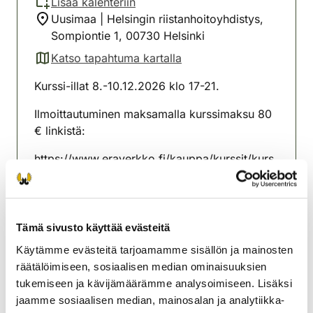
Lisää kalenteriin
Uusimaa | Helsingin riistanhoitoyhdistys,
Sompiontie 1, 00730 Helsinki
Katso tapahtuma kartalla
(avautuu uuteen välilehteen)
Kurssi-illat 8.-10.12.2026 klo 17-21.
Ilmoittautuminen maksamalla kurssimaksu 80
€ linkistä:
https://www.eraverkko.fi/kauppa/kurssit/kurs
si-ilmoittautuminen-metsastajakurssi-08-12-
2026-17-00-metsastajatutkintokoulutus-08-
10-12-2026
Tämä sivusto käyttää evästeitä
Kurssilaisella on varattu paikka tutkintoon
Käytämme evästeitä tarjoamamme sisällön ja mainosten
14.12.2026.
räätälöimiseen, sosiaalisen median ominaisuuksien
tukemiseen ja kävijämäärämme analysoimiseen. Lisäksi
Helsingin riistanhoitoyhdistys
jaamme sosiaalisen median, mainosalan ja analytiikka-
Uusimaa