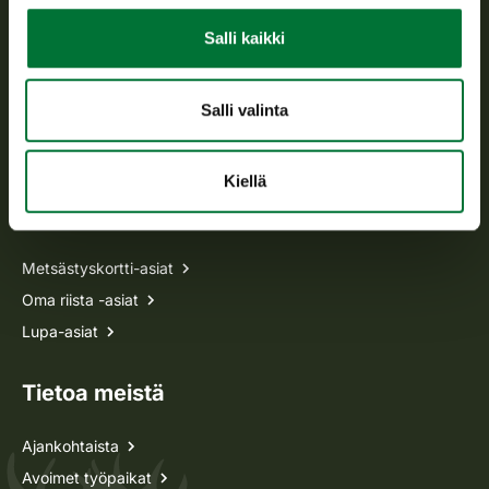
Salli kaikki
Avoinna arkipäivisin klo 9-15.
p. 029 431 2001
asiakaspalvelu@riista.fi
Salli valinta
Usein kysytyt kysymykset
Kiellä
Kaikki yhteystiedot
Metsästyskortti-asiat
Oma riista -asiat
Lupa-asiat
Tietoa meistä
Ajankohtaista
Avoimet työpaikat