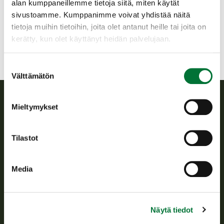
alan kumppaneillemme tietoja siitä, miten käytät
050 5503357
sivustoamme. Kumppanimme voivat yhdistää näitä
helsinki@rhy.riista.fi
tietoja muihin tietoihin, joita olet antanut heille tai joita on
kerätty, kun olet käyttänyt heidän palvelujaan.
Suostumuksen
Välttämätön
valinta
Mieltymykset
Suomen riistakeskus
Tilastot
Suomen riistakeskus edistää kestävää riistataloutta, tukee
riistanhoitoyhdistysten toimintaa ja huolehtii riistapolitiikan
toimeenpanosta sekä vastaa sille säädetyistä julkisista
Media
hallintotehtävistä.
Tietoa meistä
Näytä tiedot
Asiakaspalvelu