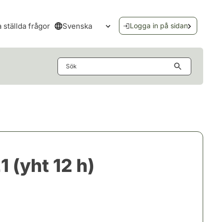
Svenska
a ställda frågor
Logga in på sidan
Öppna språkmenyn
Sök
 (yht 12 h)