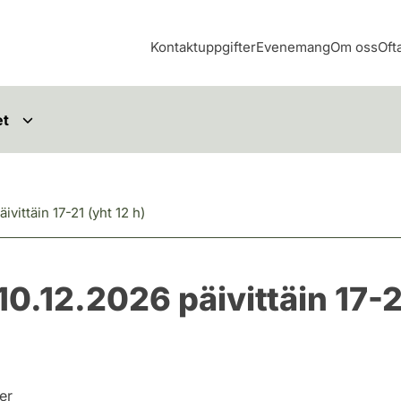
Kontaktuppgifter
Evenemang
Om oss
Oft
et
vittäin 17-21 (yht 12 h)
0.12.2026 päivittäin 17-21
der