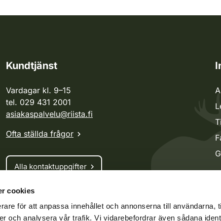
Kundtjänst
I
Vardagar kl. 9–15
A
tel. 029 431 2001
L
asiakaspalvelu@riista.fi
T
Ofta ställda frågor
F
G
Alla kontaktuppgifter
r cookies
Jaktkort
rare för att anpassa innehållet och annonserna till användarna, t
Oma riista -tjänsten
er och analysera vår trafik. Vi vidarebefordrar även sådana ident