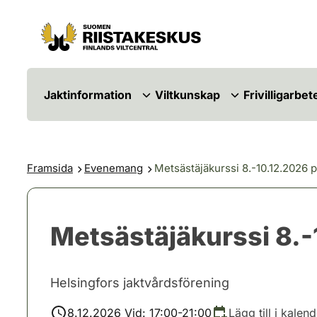
Hoppa till innehåll
Gå till webbplatskartan
Jaktinformation
Viltkunskap
Frivilligarbet
Framsida
Evenemang
Metsästäjäkurssi 8.-10.12.2026 päi
Metsästäjäkurssi 8.-1
Helsingfors jaktvårdsförening
8.12.2026 Vid: 17:00-21:00
Lägg till i kalen