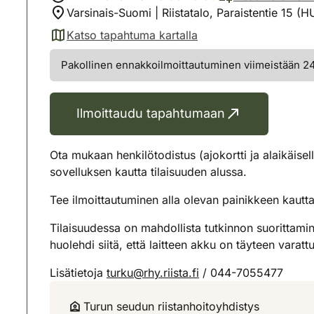
Varsinais-Suomi | Riistatalo, Paraistentie 15 (
Katso tapahtuma kartalla
(avautuu uuteen välilehteen)
Pakollinen ennakkoilmoittautuminen viimeistään 24 
Ilmoittaudu tapahtumaan
Ota mukaan henkilötodistus (ajokortti ja alaikäise
sovelluksen kautta tilaisuuden alussa.
Tee ilmoittautuminen alla olevan painikkeen kautt
Tilaisuudessa on mahdollista tutkinnon suorittaminen
huolehdi siitä, että laitteen akku on täyteen varat
Lisätietoja
turku@rhy.riista.fi
/ 044-7055477
Turun seudun riistanhoitoyhdistys