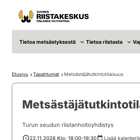
Siirry sisältöön
Siirry sivustokarttaan
Tietoa metsästyksestä
Tietoa riistasta
Va
Etusivu
Tapahtumat
Metsästäjätutkintotilaisuus
Metsästäjätutkintoti
Turun seudun riistanhoitoyhdistys
22.11.2026 Klo: 18:00-19:30
Lisää kalenterii