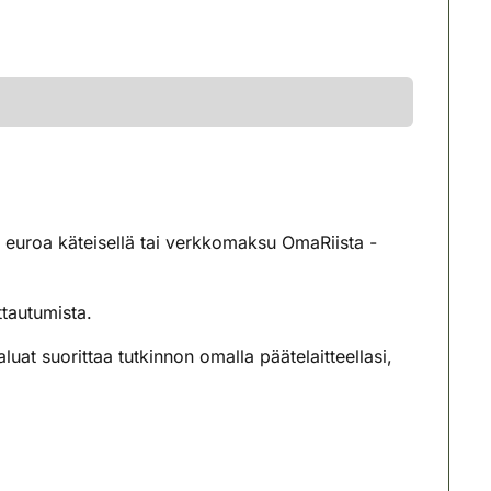
0 euroa käteisellä tai verkkomaksu OmaRiista -
ttautumista.
luat suorittaa tutkinnon omalla päätelaitteellasi,