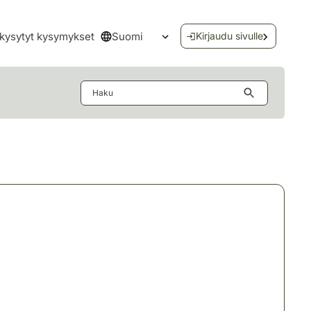
Suomi
kysytyt kysymykset
Kirjaudu sivulle
Avaa kielivalikko
Haku