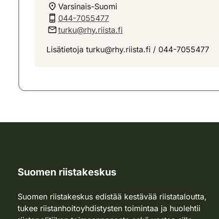
Varsinais-Suomi
044-7055477
turku@rhy.riista.fi
Lisätietoja turku@rhy.riista.fi / 044-7055477
Suomen riistakeskus
Suomen riistakeskus edistää kestävää riistataloutta,
tukee riistanhoitoyhdistysten toimintaa ja huolehtii