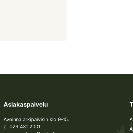
Asiakaspalvelu
T
Avoinna arkipäivisin klo 9-15.
A
p. 029 431 2001
A