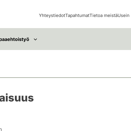
Yhteystiedot
Tapahtumat
Tietoa meistä
Usein 
paaehtoistyö
laisuus
n