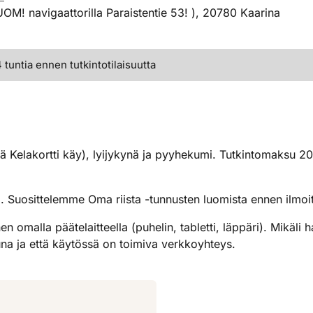
HUOM! navigaattorilla Paraistentie 53! ), 20780 Kaarina
tuntia ennen tutkintotilaisuutta
llä Kelakortti käy), lyijykynä ja pyyhekumi. Tutkintomaksu 2
a. Suosittelemme Oma riista -tunnusten luomista ennen ilmoi
 omalla päätelaitteella (puhelin, tabletti, läppäri). Mikäli ha
tuna ja että käytössä on toimiva verkkoyhteys.