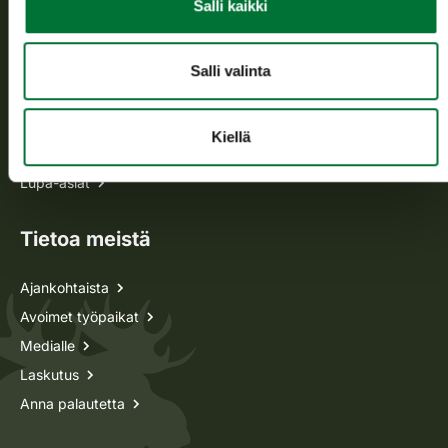
Usein kysytyt kysymykset
Salli kaikki
Kaikki yhteystiedot
Salli valinta
Metsästyskortti-asiat
Kiellä
Oma riista -asiat
Lupa-asiat
Tietoa meistä
Ajankohtaista
Avoimet työpaikat
Medialle
Laskutus
Anna palautetta