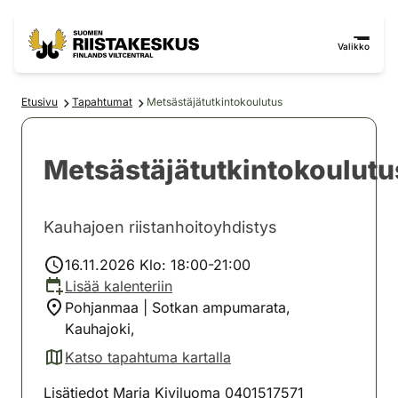
Siirry sisältöön
Siirry sivustokarttaan
Valikko
Etusivu
Tapahtumat
Metsästäjätutkintokoulutus
Metsästäjätutkintokoulutu
Kauhajoen riistanhoitoyhdistys
16.11.2026 Klo: 18:00-21:00
Lisää kalenteriin
Pohjanmaa | Sotkan ampumarata,
Kauhajoki,
Katso tapahtuma kartalla
(avautuu uuteen välilehteen)
Lisätiedot Maria Kiviluoma 0401517571