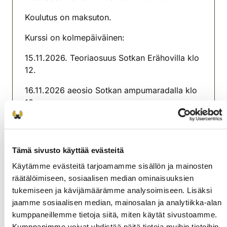
Koulutus on maksuton.
Kurssi on kolmepäiväinen:
15.11.2026. Teoriaosuus Sotkan Erähovilla klo
12.
16.11.2026 aeosio Sotkan ampumaradalla klo
18.
Metsästyspäivä vahvistetaan myöhemmin
lähempänä ajankohtaa.
Tämä sivusto käyttää evästeitä
Kauhajoen riistanhoitoyhdistys
Käytämme evästeitä tarjoamamme sisällön ja mainosten
Pohjanmaa
räätälöimiseen, sosiaalisen median ominaisuuksien
kauhajoki@rhy.riista.fi
tukemiseen ja kävijämäärämme analysoimiseen. Lisäksi
jaamme sosiaalisen median, mainosalan ja analytiikka-alan
kumppaneillemme tietoja siitä, miten käytät sivustoamme.
Kumppanimme voivat yhdistää näitä tietoja muihin tietoihin,