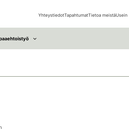
Yhteystiedot
Tapahtumat
Tietoa meistä
Usein 
paaehtoistyö
n