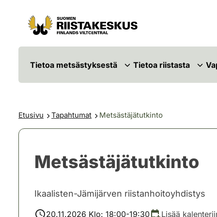
Siirry sisältöön
Siirry sivustokarttaan
Tietoa metsästyksestä
Tietoa riistasta
Va
Etusivu
Tapahtumat
Metsästäjätutkinto
Metsästäjätutkinto
Ikaalisten-Jämijärven riistanhoitoyhdistys
20.11.2026 Klo: 18:00-19:30
Lisää kalenterii