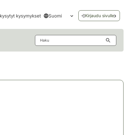
Suomi
kysytyt kysymykset
Kirjaudu sivulle
Avaa kielivalikko
Haku