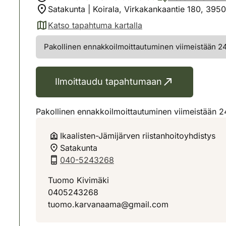
Satakunta | Koirala, Virkakankaantie 180, 3950
Katso tapahtuma kartalla
(avautuu uuteen välilehteen)
Pakollinen ennakkoilmoittautuminen viimeistään 24 
Ilmoittaudu tapahtumaan
Pakollinen ennakkoilmoittautuminen viimeistään 24 
Ikaalisten-Jämijärven riistanhoitoyhdistys
Satakunta
040-5243268
Tuomo Kivimäki
0405243268
tuomo.karvanaama@gmail.com