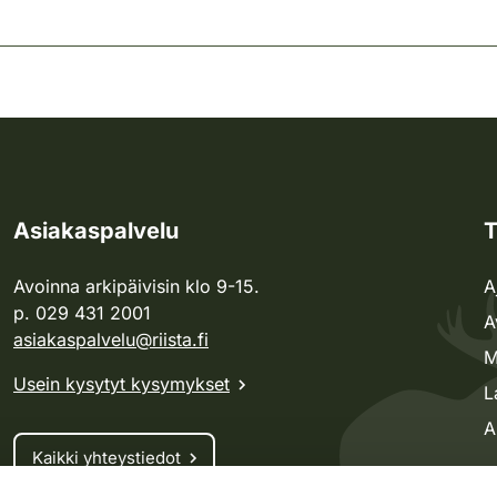
Asiakaspalvelu
T
Avoinna arkipäivisin klo 9-15.
A
p. 029 431 2001
A
asiakaspalvelu@riista.fi
M
Usein kysytyt kysymykset
L
A
Kaikki yhteystiedot