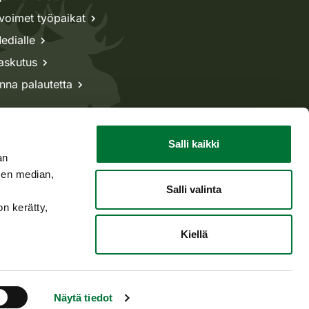
voimet työpaikat
edialle
askutus
nna palautetta
Salli kaikki
an
sen median,
Salli valinta
on kerätty,
Kiellä
Takaisin ylös
Näytä tiedot