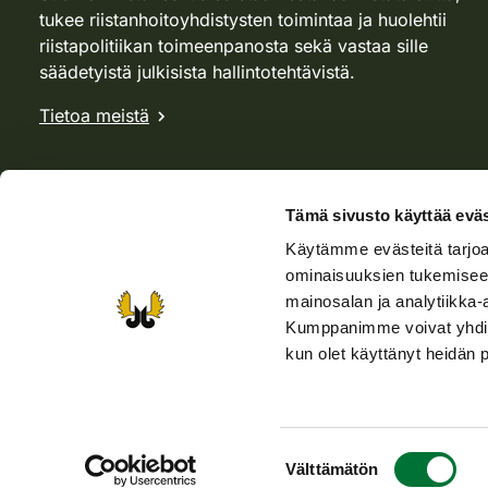
tukee riistanhoitoyhdistysten toimintaa ja huolehtii
riistapolitiikan toimeenpanosta sekä vastaa sille
säädetyistä julkisista hallintotehtävistä.
Tietoa meistä
Tämä sivusto käyttää eväs
Käytämme evästeitä tarjoa
ominaisuuksien tukemisee
mainosalan ja analytiikka-
Kumppanimme voivat yhdistää 
kun olet käyttänyt heidän 
Verkkokauppa
Rhy-kauppa
Metsästäjä-lehti
Viera
Suostumuksen
Saavutettavuusseloste
Tietosuojaselosteet
Käyttöehdo
Välttämätön
valinta