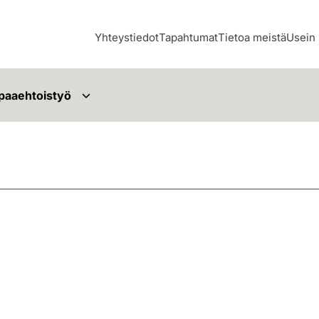
Yhteystiedot
Tapahtumat
Tietoa meistä
Usein 
paaehtoistyö