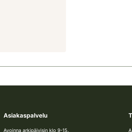
Asiakaspalvelu
T
Avoinna arkipäivisin klo 9-15.
A