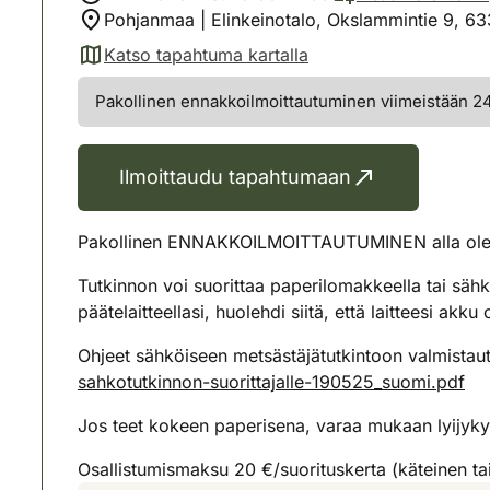
Pohjanmaa | Elinkeinotalo, Okslammintie 9, 6
Katso tapahtuma kartalla
(avautuu uuteen välilehteen)
Pakollinen ennakkoilmoittautuminen viimeistään 24 
Ilmoittaudu tapahtumaan
Pakollinen ENNAKKOILMOITTAUTUMINEN alla olevall
Tutkinnon voi suorittaa paperilomakkeella tai sähkö
päätelaitteellasi, huolehdi siitä, että laitteesi ak
Ohjeet sähköiseen metsästäjätutkintoon valmistautuv
sahkotutkinnon-suorittajalle-190525_suomi.pdf
Jos teet kokeen paperisena, varaa mukaan lyijykyn
Osallistumismaksu 20 €/suorituskerta (käteinen ta