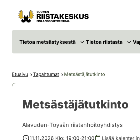
Siirry sisältöön
Siirry sivustokarttaan
Tietoa metsästyksestä
Tietoa riistasta
Va
Etusivu
Tapahtumat
Metsästäjätutkinto
Metsästäjätutkinto
Alavuden-Töysän riistanhoitoyhdistys
11.11.2026 Klo: 19:00-21:00
Lisää kalenteriin