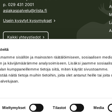
p. 029 431 2001
A
asiakaspalvelu@riista.fi
M
Usein kysytyt kysymykset
L
A
Kaikki yhteystiedot
teitä
Metsästyskortti-asiat
mamme sisällön ja mainosten räätälöimiseen, sosiaalisen medi
Oma riista -asiat
n ja kävijämäärämme analysoimiseen. Lisäksi jaamme sosiaali
Lupa-asiat
alan kumppaneillemme tietoja siitä, miten käytät sivustoamme.
näitä tietoja muihin tietoihin, joita olet antanut heille tai joita 
palvelujaan.
speto.fi
Kosteikko.fi
Oma riista
t
Asiakirjajulkisuus
Mieltymykset
Tilastot
Media