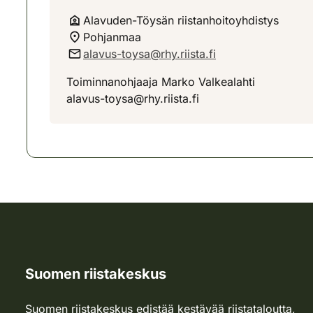
Alavuden-Töysän riistanhoitoyhdistys
Pohjanmaa
alavus-toysa@rhy.riista.fi
Toiminnanohjaaja Marko Valkealahti
alavus-toysa@rhy.riista.fi
Suomen riistakeskus
Suomen riistakeskus edistää kestävää riistataloutta,