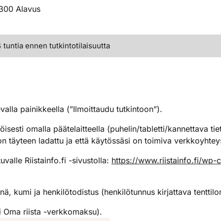
3300 Alavus
tuntia ennen tutkintotilaisuutta
a painikkeella (”Ilmoittaudu tutkintoon”).
isesti omalla päätelaitteella (puhelin/tabletti/kannettava ti
ku on täyteen ladattu ja että käytössäsi on toimiva verkkoyhtey
alle Riistainfo.fi -sivustolla:
https://www.riistainfo.fi/wp
ä, kumi ja henkilötodistus (henkilötunnus kirjattava tentti
i Oma riista -verkkomaksu).