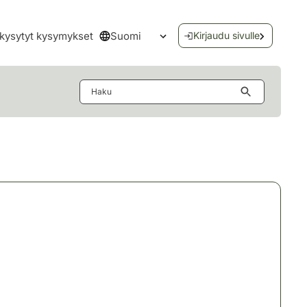
Suomi
kysytyt kysymykset
Kirjaudu sivulle
Avaa kielivalikko
Haku