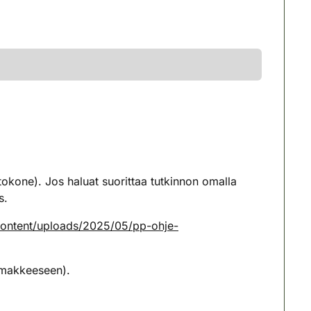
etokone). Jos haluat suorittaa tutkinnon omalla
s.
-content/uploads/2025/05/pp-ohje-
lomakkeeseen).