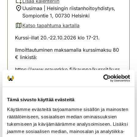
Lisää kalenteriin
Uusimaa | Helsingin riistanhoitoyhdistys,
Sompiontie 1, 00730 Helsinki
Katso tapahtuma kartalla
(avautuu uuteen välilehteen)
Kurssi-illat 20.-22.10.2026 klo 17-21.
Ilmoittautuminen maksamalla kurssimaksu 80
€ linkistä:
https://www.eraverkko.fi/kauppa/kurssit/kurs
si-ilmoittautuminen-metsastajakurssi-20-10-
2026-17-00-metsastajatutkintokoulutus-20-
22-10-2026
Tämä sivusto käyttää evästeitä
Kurssilaisella on varattu paikka tutkintoon
Käytämme evästeitä tarjoamamme sisällön ja mainosten
26.10.2026.
räätälöimiseen, sosiaalisen median ominaisuuksien
tukemiseen ja kävijämäärämme analysoimiseen. Lisäksi
Helsingin riistanhoitoyhdistys
jaamme sosiaalisen median, mainosalan ja analytiikka-
Uusimaa