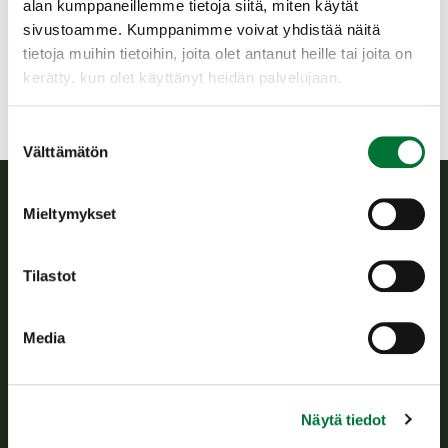
alan kumppaneillemme tietoja siitä, miten käytät
050 5503357
sivustoamme. Kumppanimme voivat yhdistää näitä
helsinki@rhy.riista.fi
tietoja muihin tietoihin, joita olet antanut heille tai joita on
kerätty, kun olet käyttänyt heidän palvelujaan.
Suostumuksen
Välttämätön
valinta
Mieltymykset
Suomen riistakeskus
Tilastot
Suomen riistakeskus edistää kestävää riistataloutta, tukee
riistanhoitoyhdistysten toimintaa ja huolehtii riistapolitiikan
toimeenpanosta sekä vastaa sille säädetyistä julkisista
Media
hallintotehtävistä.
Tietoa meistä
Näytä tiedot
Asiakaspalvelu