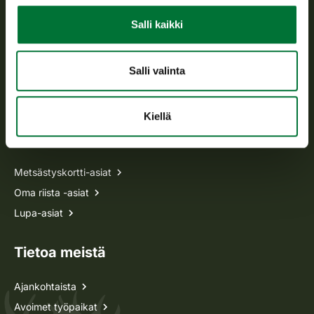
Salli kaikki
Avoinna arkipäivisin klo 9-15.
p. 029 431 2001
asiakaspalvelu@riista.fi
Salli valinta
Usein kysytyt kysymykset
Kiellä
Kaikki yhteystiedot
Metsästyskortti-asiat
Oma riista -asiat
Lupa-asiat
Tietoa meistä
Ajankohtaista
Avoimet työpaikat