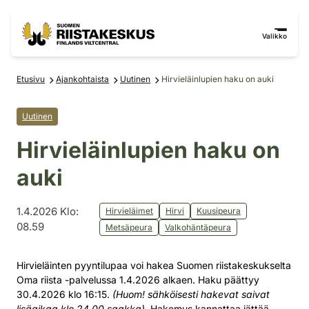
Siirry sisältöön
Siirry sivustokarttaan
Valikko
Etusivu
Ajankohtaista
Uutinen
Hirvieläinlupien haku on auki
Uutinen
Hirvieläinlupien haku on
auki
1.4.2026 Klo:
Hirvieläimet
Hirvi
Kuusipeura
08.59
Metsäpeura
Valkohäntäpeura
Hirvieläinten pyyntilupaa voi hakea Suomen riistakeskukselta
Oma riista -palvelussa 1.4.2026 alkaen. Haku päättyy
30.4.2026 klo 16:15.
(Huom! sähköisesti hakevat saivat
lisäaikaa klo 24.00 saakka)
. Hakemus kannattaa jättää