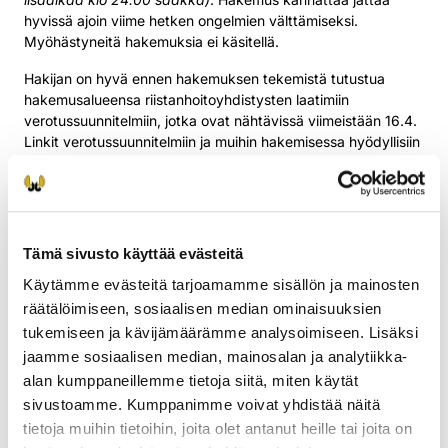
hyvissä ajoin viime hetken ongelmien välttämiseksi.
Myöhästyneitä hakemuksia ei käsitellä.
Hakijan on hyvä ennen hakemuksen tekemistä tutustua
hakemusalueensa riistanhoitoyhdistysten laatimiin
verotussuunnitelmiin, jotka ovat nähtävissä viimeistään 16.4.
Linkit verotussuunnitelmiin ja muihin hakemisessa hyödyllisiin
tietoihin löytyvät
hakemusohjeesta
.
Ennen hakemuksen lähettämistä luvan hakijan tulee
varmistaa, että hakemuksen tiedot ovat oikein ja liitekartat
ajan tasalla.
Tämä sivusto käyttää evästeitä
Pyyntilupien hakemiseen liittyvissä kysymyksissä saat
Käytämme evästeitä tarjoamamme sisällön ja mainosten
ohjeistusta ottamalla yhteyttä Suomen riistakeskukseen.
räätälöimiseen, sosiaalisen median ominaisuuksien
Oma riista -neuvonta palvelee (arkisin 9–15) p. 029 431
tukemiseen ja kävijämäärämme analysoimiseen. Lisäksi
2001, s-posti:
oma@riista.fi
.
jaamme sosiaalisen median, mainosalan ja analytiikka-
Artikkelia muokattu 28.4.2026: Lakimuutos toi hieman
alan kumppaneillemme tietoja siitä, miten käytät
lisäaikaa sähköisesti hakeville.
Lue lisää Metsästäjä-
sivustoamme. Kumppanimme voivat yhdistää näitä
lehdestä (metsastajalehti.fi)
tietoja muihin tietoihin, joita olet antanut heille tai joita on