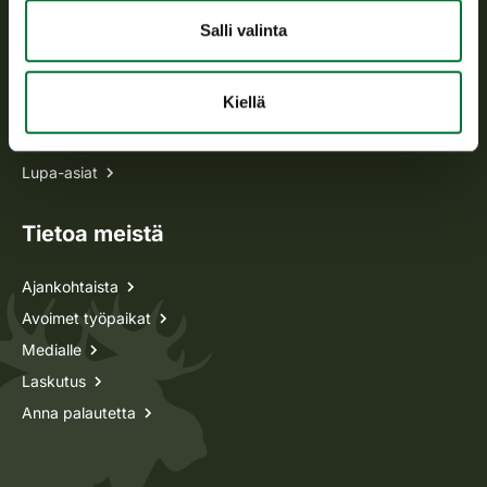
Salli valinta
Kaikki yhteystiedot
Kiellä
Metsästyskortti-asiat
Oma riista -asiat
Lupa-asiat
Tietoa meistä
Ajankohtaista
Avoimet työpaikat
Medialle
Laskutus
Anna palautetta