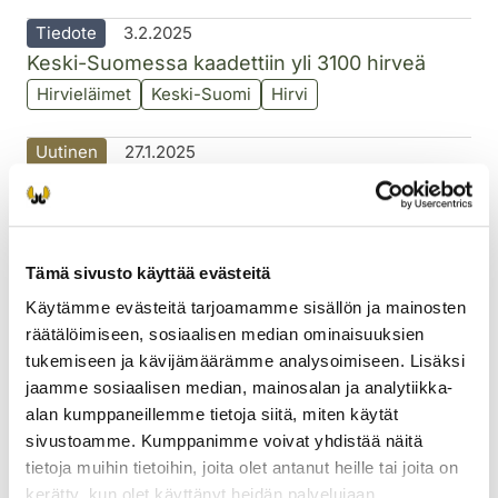
Tiedote
3.2.2025
Keski-Suomessa kaadettiin yli 3100 hirveä
Hirvieläimet
Keski-Suomi
Hirvi
Uutinen
27.1.2025
Sumiaisissa vahinkoperusteisella
poikkeusluvalla kaadettu eläin oli koirasusi
Suurpedot
Keski-Suomi
Tämä sivusto käyttää evästeitä
Tiedote
22.10.2024
Käytämme evästeitä tarjoamamme sisällön ja mainosten
Sumiaisissa kaadettiin susi
räätälöimiseen, sosiaalisen median ominaisuuksien
vahinkoperusteisella poikkeusluvalla
tukemiseen ja kävijämäärämme analysoimiseen. Lisäksi
jaamme sosiaalisen median, mainosalan ja analytiikka-
Suurpedot
Keski-Suomi
Susi
alan kumppaneillemme tietoja siitä, miten käytät
sivustoamme. Kumppanimme voivat yhdistää näitä
Tiedote
8.10.2024
tietoja muihin tietoihin, joita olet antanut heille tai joita on
Keski-Suomen maanteillä hirvionnettomuuksia
kerätty, kun olet käyttänyt heidän palvelujaan.