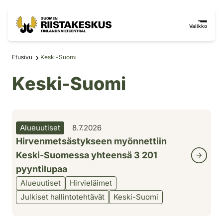
Siirry sisältöön
Siirry sivustokarttaan
Valikko
Etusivu
Keski-Suomi
Keski-Suomi
Alueuutiset
8.7.2026
Hirvenmetsästykseen myönnettiin
Keski-Suomessa yhteensä 3 201
pyyntilupaa
Alueuutiset
Hirvieläimet
Julkiset hallintotehtävät
Keski-Suomi