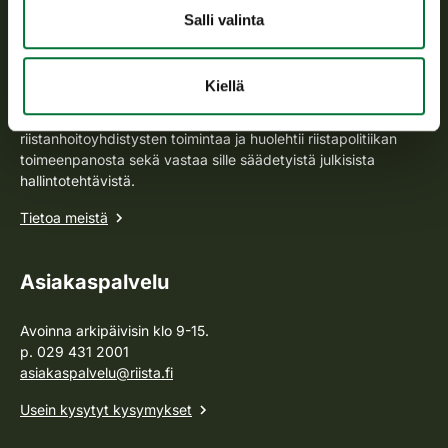
Salli valinta
Suomen riistakeskus
Kiellä
Suomen riistakeskus edistää kestävää riistataloutta, tukee
riistanhoitoyhdistysten toimintaa ja huolehtii riistapolitiikan
toimeenpanosta sekä vastaa sille säädetyistä julkisista
hallintotehtävistä.
Tietoa meistä
Asiakaspalvelu
Avoinna arkipäivisin klo 9-15.
p. 029 431 2001
asiakaspalvelu@riista.fi
Usein kysytyt kysymykset