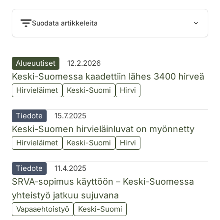
Suodata artikkeleita
Alueuutiset
12.2.2026
Keski-Suomessa kaadettiin lähes 3400 hirveä
Hirvieläimet
Keski-Suomi
Hirvi
Tiedote
15.7.2025
Keski-Suomen hirvieläinluvat on myönnetty
Hirvieläimet
Keski-Suomi
Hirvi
Tiedote
11.4.2025
SRVA-sopimus käyttöön – Keski-Suomessa
yhteistyö jatkuu sujuvana
Vapaaehtoistyö
Keski-Suomi