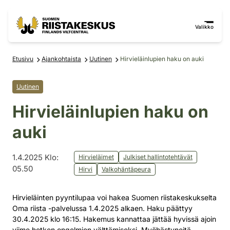
Siirry sisältöön
Siirry sivustokarttaan
Valikko
Etusivu
Ajankohtaista
Uutinen
Hirvieläinlupien haku on auki
Uutinen
Hirvieläinlupien haku on
auki
1.4.2025 Klo:
Hirvieläimet
Julkiset hallintotehtävät
05.50
Hirvi
Valkohäntäpeura
Hirvieläinten pyyntilupaa voi hakea Suomen riistakeskukselta
Oma riista -palvelussa 1.4.2025 alkaen. Haku päättyy
30.4.2025 klo 16:15. Hakemus kannattaa jättää hyvissä ajoin
viime hetken ongelmien välttämiseksi. Myöhästyneitä