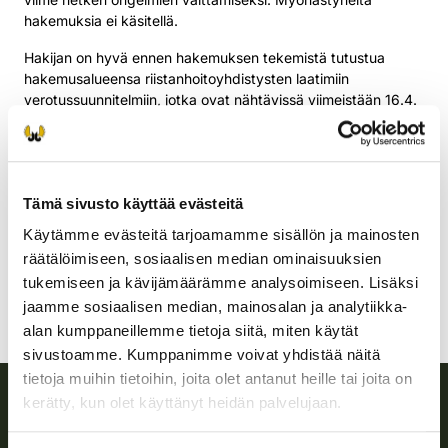
hakemuksia ei käsitellä.
Hakijan on hyvä ennen hakemuksen tekemistä tutustua
hakemusalueensa riistanhoitoyhdistysten laatimiin
verotussuunnitelmiin, jotka ovat nähtävissä viimeistään 16.4.
Linkit verotussuunnitelmiin ja muihin hakemisessa hyödyllisiin
tietoihin löytyvät
hakemusohjeesta
.
Ennen hakemuksen lähettämistä luvan hakijan tulee
tarkastaa huolellisesti, että hakemuksen tiedot ovat oikein ja
Tämä sivusto käyttää evästeitä
liitekartat ajan tasalla.
Käytämme evästeitä tarjoamamme sisällön ja mainosten
Pyyntilupien hakemiseen liittyvissä kysymyksissä saat
räätälöimiseen, sosiaalisen median ominaisuuksien
ohjeistusta ottamalla yhteyttä Suomen riistakeskukseen.
tukemiseen ja kävijämäärämme analysoimiseen. Lisäksi
Oma riista -neuvonta palvelee (arkisin 9–15) p. 029 431
jaamme sosiaalisen median, mainosalan ja analytiikka-
2001, s-posti: oma@riista.fi.
alan kumppaneillemme tietoja siitä, miten käytät
sivustoamme. Kumppanimme voivat yhdistää näitä
tietoja muihin tietoihin, joita olet antanut heille tai joita on
kerätty, kun olet käyttänyt heidän palvelujaan.
Suomen riistakeskus