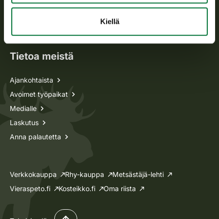
Metsästyskortti-asiat
Oma riista -asiat
Kiellä
Lupa-asiat
Tietoa meistä
Ajankohtaista
Avoimet työpaikat
Medialle
Laskutus
Anna palautetta
Verkkokauppa
Rhy-kauppa
Metsästäjä-lehti
Vieraspeto.fi
Kosteikko.fi
Oma riista