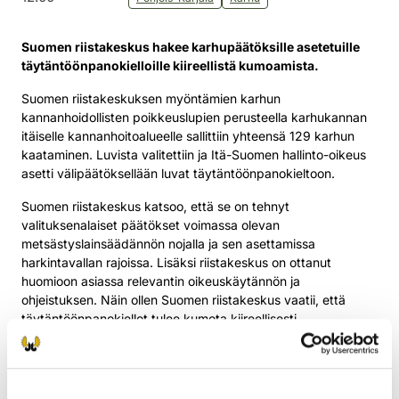
Suomen riistakeskus hakee karhupäätöksille asetetuille
täytäntöönpanokielloille kiireellistä kumoamista.
Suomen riistakeskuksen myöntämien karhun
kannanhoidollisten poikkeuslupien perusteella karhukannan
itäiselle kannanhoitoalueelle sallittiin yhteensä 129 karhun
kaataminen. Luvista valitettiin ja Itä-Suomen hallinto-oikeus
asetti välipäätöksellään luvat täytäntöönpanokieltoon.
Suomen riistakeskus katsoo, että se on tehnyt
valituksenalaiset päätökset voimassa olevan
metsästyslainsäädännön nojalla ja sen asettamissa
harkintavallan rajoissa. Lisäksi riistakeskus on ottanut
huomioon asiassa relevantin oikeuskäytännön ja
ohjeistuksen. Näin ollen Suomen riistakeskus vaatii, että
täytäntöönpanokiellot tulee kumota kiireellisesti.
Maa- ja metsätalousministeriö on vahvistanut karhukannan
hoitosuunnitelman ja antanut asetuksen, joka ohjaa
riistakeskuksen toimintaa. Hoitosuunnitelma perustuu EU:n