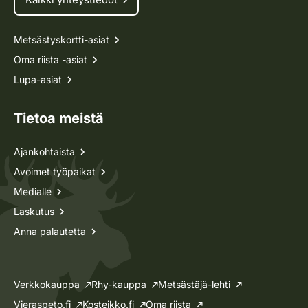
Metsästyskortti-asiat
Oma riista -asiat
Lupa-asiat
Tietoa meistä
Ajankohtaista
Avoimet työpaikat
Medialle
Laskutus
Anna palautetta
Verkkokauppa
Rhy-kauppa
Metsästäjä-lehti
Vieraspeto.fi
Kosteikko.fi
Oma riista