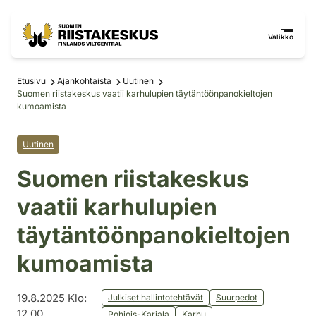
Siirry sisältöön
Siirry sivustokarttaan
Valikko
Etusivu
Ajankohtaista
Uutinen
Suomen riistakeskus vaatii karhulupien täytäntöönpanokieltojen
kumoamista
Uutinen
Suomen riistakeskus
vaatii karhulupien
täytäntöönpanokieltojen
kumoamista
19.8.2025 Klo:
Julkiset hallintotehtävät
Suurpedot
12.00
Pohjois-Karjala
Karhu