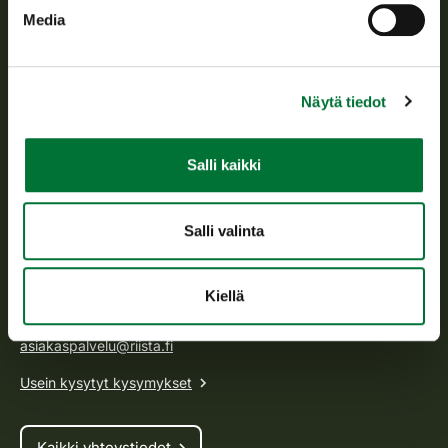
Media
Suomen riistakeskus
Suomen riistakeskus edistää kestävää riistataloutta, tukee
Näytä tiedot
riistanhoitoyhdistysten toimintaa ja huolehtii riistapolitiikan
toimeenpanosta sekä vastaa sille säädetyistä julkisista
hallintotehtävistä.
Salli kaikki
Tietoa meistä
Salli valinta
Asiakaspalvelu
Kiellä
Avoinna arkipäivisin klo 9-15.
p. 029 431 2001
asiakaspalvelu@riista.fi
Usein kysytyt kysymykset
Kaikki yhteystiedot