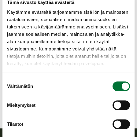
Tämä sivusto käyttää evästeitä
luontodirektiiviin ja oikeuskäytäntöön, ja sen tavoitteena on
varmistaa karhukannan suotuisan suojelun tason säilyminen.
Käytämme evästeitä tarjoamamme sisällön ja mainosten
Asetuksella ja hoitosuunnitelmalla asetetulla päämäärällä on
räätälöimiseen, sosiaalisen median ominaisuuksien
poikkeuksellisen laaja yhteiskunnallinen hyväksyntä.
tukemiseen ja kävijämäärämme analysoimiseen. Lisäksi
Suomen riistakeskuksen päätöksissään käyttämät mittarit
jaamme sosiaalisen median, mainosalan ja analytiikka-
osoittavat, että hakemusalueella tihentyvä karhukanta
alan kumppaneillemme tietoja siitä, miten käytät
aiheuttaa ongelmia. Pihakäyntien ja SRVA-tehtävien
sivustoamme. Kumppanimme voivat yhdistää näitä
lisääntyminen kertoo sekä turvallisuusperusteisista että
tietoja muihin tietoihin, joita olet antanut heille tai joita on
vahinkoperusteisista tapahtumista. Kasvavat määrät
kerätty, kun olet käyttänyt heidän palvelujaan.
korostavat tarvetta lieventää sosioekonomisia haittoja ja
vahvistaa karhun ihmisarkuutta. Tämä toteutetaan hallitusti
poikkeuslupien avulla, joilla säädellään karhukannan kokoa,
Suostumuksen
kasvuvauhtia ja alueellisia tihentymiä. Samalla pyritään
Välttämätön
valinta
pitämään kotieläin- ja maatalousvahingot kohtuullisella
tasolla.
Mieltymykset
Suomen riistakeskus katsoo, että toimeenpanokielto
vaarantaa karhukannan suunnitelmallisen hoidon ja hallinnan.
Tilastot