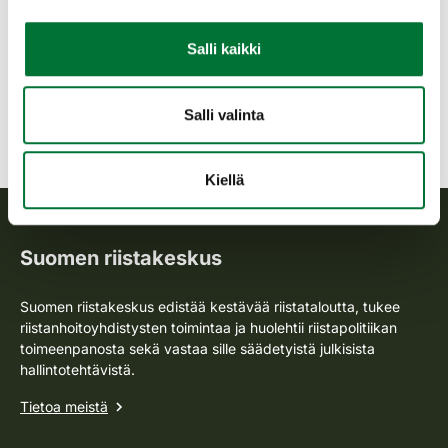
petoyhdyshenkilölle, joiden yhteystiedot löytyvät Suomen
riistakeskuksen verkkosivuilta. Riistakeskus voi tarvittaessa
Salli kaikki
tehdä näissä tapauksissa omia poikkeuslupapäätöksiä.
Lisää suurpetoseurannasta
Salli valinta
Petoyhdyshenkilöiden yhteystiedot
Infograafi petokohtaamiset_A4 (PDF)
Kiellä
Suomen riistakeskus
Suomen riistakeskus edistää kestävää riistataloutta, tukee
riistanhoitoyhdistysten toimintaa ja huolehtii riistapolitiikan
toimeenpanosta sekä vastaa sille säädetyistä julkisista
hallintotehtävistä.
Tietoa meistä