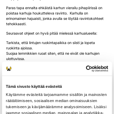
Paras tapa ennalta ehkäistä karhun vierailu pihapiirissä on
poistaa karhuja houkutteleva ravinto. Karhulla on
erinomainen hajuaisti, jonka avulla se löytää ravintokohteet
tehokkaasti.
Seuraavat ohjeet on hyvä pitää mielessä karhualueella:
Tarkista, että lintujen ruokintapaikka on siisti ja lopeta
ruokinta ajoissa.
Suojaa lemmikkien ruoat siten, että ne eivät ole karhujen
ulottuvissa.
Tarkasta, että roska-astia tai komposti eivät ole helposti
karhun saatavilla. Vältä ruokajätteiden laittamista roska-
astiaan.
Älä hautaa jätteitä (esimerkiksi kalan perkuutähteitä)
pihapiiriin.
Tämä sivusto käyttää evästeitä
Älä pidä pienpetohaaskoja pihapiirin lähettyvillä.
Käytämme evästeitä tarjoamamme sisällön ja mainosten
Karhuja ei pidä totuttaa ihmisten läsnäoloon lähestymällä
räätälöimiseen, sosiaalisen median ominaisuuksien
eläimiä tai ruokkimalla niitä esimerkiksi valokuvausta varten
tukemiseen ja kävijämäärämme analysoimiseen. Lisäksi
asutuksen läheisyydessä.
jaamme sosiaalisen median, mainosalan ja analytiikka-