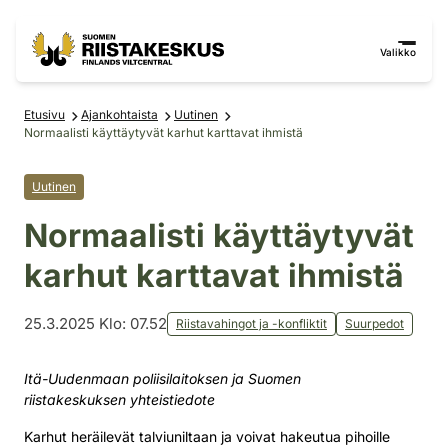
Siirry sisältöön
Siirry sivustokarttaan
Valikko
Etusivu
Ajankohtaista
Uutinen
Normaalisti käyttäytyvät karhut karttavat ihmistä
Uutinen
Normaalisti käyttäytyvät
karhut karttavat ihmistä
25.3.2025 Klo: 07.52
Riistavahingot ja -konfliktit
Suurpedot
Itä-Uudenmaan poliisilaitoksen ja Suomen
riistakeskuksen yhteistiedote
Karhut heräilevät talviuniltaan ja voivat hakeutua pihoille