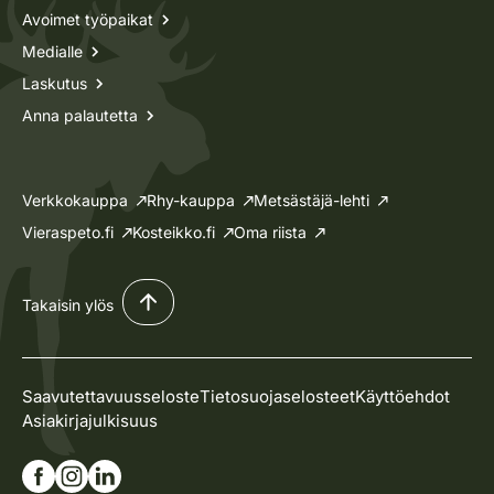
Avoimet työpaikat
Medialle
Laskutus
Anna palautetta
Verkkokauppa
Rhy-kauppa
Metsästäjä-lehti
Vieraspeto.fi
Kosteikko.fi
Oma riista
Takaisin ylös
Saavutettavuusseloste
Tietosuojaselosteet
Käyttöehdot
Asiakirjajulkisuus