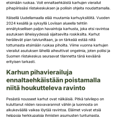
etsimään ruokaa. Voit ennaltaehkäistä karhujen vierailut
pihapiirissäsi riistakeskuksen ja poliisin ohjeita noudattamalla.
Itäisellä Uudellamaalla elää muutamia karhuyksilöitä. Vuoden
2024 kesällä ja syksyllä Loviisan alueella tehtiin
ennätyksellisen paljon havaintoja karhusta, joka etsi ravintoa
asutuksen läheisyydessä sijaitsevilta roskiksilta. Karhut
heräilevät pian talviuniltaan, ja on tärkeää estää niitä
tottumasta etsimään ruokaa pihoilta. Viime vuonna karhujen
vierailut asutuksen lähellä aiheuttivat ongelmia, joten poliisi ja
Suomen riistakeskus seuraavat tilannetta tänä keväänä
erityisen tarkasti.
Karhun pihavierailuja
ennaltaehkäistään poistamalla
niitä houkutteleva ravinto
Pesästä nousseet karhut ovat nälkäisiä. Pitkä talvilepo on
kuluttanut niiden rasvavarannot vähiin ja luonnosta on
alkukeväällä vaikea löytää ravintoa. Eläimet voivat etsiä
helppoja herkkupaloja ihmisten asumusten tuntumasta.