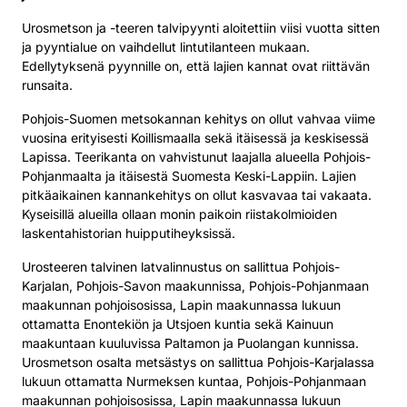
Urosmetson ja -teeren talvipyynti aloitettiin viisi vuotta sitten
ja pyyntialue on vaihdellut lintutilanteen mukaan.
Edellytyksenä pyynnille on, että lajien kannat ovat riittävän
runsaita.
Pohjois-Suomen metsokannan kehitys on ollut vahvaa viime
vuosina erityisesti Koillismaalla sekä itäisessä ja keskisessä
Lapissa. Teerikanta on vahvistunut laajalla alueella Pohjois-
Pohjanmaalta ja itäisestä Suomesta Keski-Lappiin. Lajien
pitkäaikainen kannankehitys on ollut kasvavaa tai vakaata.
Kyseisillä alueilla ollaan monin paikoin riistakolmioiden
laskentahistorian huipputiheyksissä.
Urosteeren talvinen latvalinnustus on sallittua Pohjois-
Karjalan, Pohjois-Savon maakunnissa, Pohjois-Pohjanmaan
maakunnan pohjoisosissa, Lapin maakunnassa lukuun
ottamatta Enontekiön ja Utsjoen kuntia sekä Kainuun
maakuntaan kuuluvissa Paltamon ja Puolangan kunnissa.
Urosmetson osalta metsästys on sallittua Pohjois-Karjalassa
lukuun ottamatta Nurmeksen kuntaa, Pohjois-Pohjanmaan
maakunnan pohjoisosissa, Lapin maakunnassa lukuun