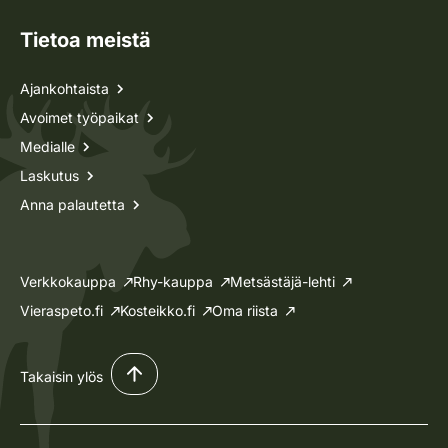
Tietoa meistä
Ajankohtaista
Avoimet työpaikat
Medialle
Laskutus
Anna palautetta
Verkkokauppa
Rhy-kauppa
Metsästäjä-lehti
Vieraspeto.fi
Kosteikko.fi
Oma riista
Takaisin ylös