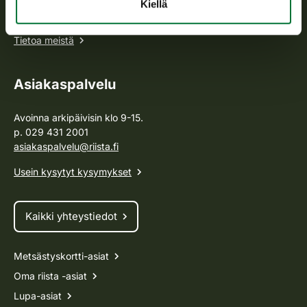
toimeenpanosta sekä vastaa sille säädetyistä julkisista
Kiellä
hallintotehtävistä.
Tietoa meistä
Asiakaspalvelu
Avoinna arkipäivisin klo 9-15.
p. 029 431 2001
asiakaspalvelu@riista.fi
Usein kysytyt kysymykset
Kaikki yhteystiedot
Metsästyskortti-asiat
Oma riista -asiat
Lupa-asiat