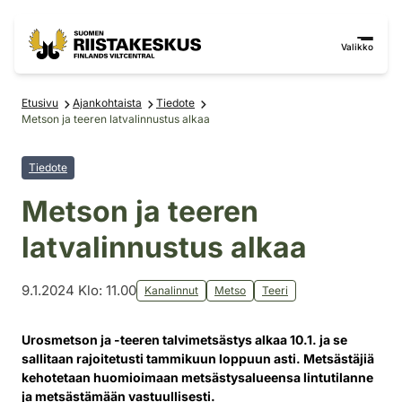
Siirry sisältöön
Siirry sivustokarttaan
Valikko
Etusivu
Ajankohtaista
Tiedote
Metson ja teeren latvalinnustus alkaa
Tiedote
Metson ja teeren
latvalinnustus alkaa
9.1.2024 Klo: 11.00
Kanalinnut
Metso
Teeri
Urosmetson ja -teeren talvimetsästys alkaa 10.1. ja se
sallitaan rajoitetusti tammikuun loppuun asti. Metsästäjiä
kehotetaan huomioimaan metsästysalueensa lintutilanne
ja metsästämään vastuullisesti.