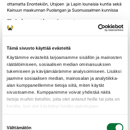
ottamatta Enontekiön, Utsjoen ja Lapin lounaisia kuntia sekä
Kainuun maakunnan Puolangan ja Suomussalmen kunnissa
Talvipyynti on haastavaa
Runsaat lintukannat mahdollistavat perinteiseen
pyyntimuotoon tutustumisen entistä useammalle
metsästäjälle. Talvisaikaan pyyntiolosuhteet latvalintujen
Tämä sivusto käyttää evästeitä
pyyntiin ovat olleet haastavia runsaan lumen ja lyhyen päivän
Käytämme evästeitä tarjoamamme sisällön ja mainosten
takia ja saalismäärät ovat pysyneet maltillisina.
räätälöimiseen, sosiaalisen median ominaisuuksien
– Latvalinnustuksessa liikutaan yleensä suksilla hiihdellen ja
tukemiseen ja kävijämäärämme analysoimiseen. Lisäksi
tähyillään puihin ruokailemaan nousseita lintuja. Puissa
jaamme sosiaalisen median, mainosalan ja analytiikka-
ruokailevia lintuja on usein haastavaa lähestyä
alan kumppaneillemme tietoja siitä, miten käytät
ampumaetäisyydelle, riistapäällikkö Mikael Luoma Suomen
sivustoamme. Kumppanimme voivat yhdistää näitä
riistakeskuksesta kertoo.
tietoja muihin tietoihin, joita olet antanut heille tai joita on
Huomioi paikallinen lintukanta
kerätty, kun olet käyttänyt heidän palvelujaan.
saalismäärissä
Suostumuksen
Vaikka metsäkanalintukannat ovat keskimäärin vahvat,
Välttämätön
valinta