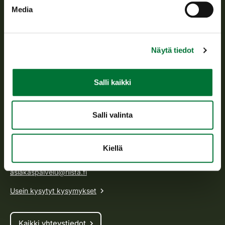
Media
Suomen riistakeskus
Suomen riistakeskus edistää kestävää riistataloutta, tukee
Näytä tiedot
riistanhoitoyhdistysten toimintaa ja huolehtii riistapolitiikan
toimeenpanosta sekä vastaa sille säädetyistä julkisista
hallintotehtävistä.
Salli kaikki
Tietoa meistä
Salli valinta
Asiakaspalvelu
Kiellä
Avoinna arkipäivisin klo 9-15.
p. 029 431 2001
asiakaspalvelu@riista.fi
Usein kysytyt kysymykset
Kaikki yhteystiedot