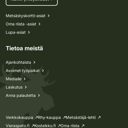
Metsästyskortti-asiat
Oma riista -asiat
Lupa-asiat
Tietoa meistä
Ajankohtaista
Avoimet työpaikat
Medialle
Laskutus
Anna palautetta
Verkkokauppa
Rhy-kauppa
Metsästäjä-lehti
Vieraspeto.fi
Kosteikko.fi
Oma riista