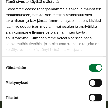
Tämä sivusto käyttää evästeitä
noin 12 prosenttia aikaisemmasta. Edellisellä
metsästyskaudella peuranpyyntilupia käytettiin toimialueella
Käytämme evästeitä tarjoamamme sisällön ja mainosten
noin 7 800. Luonnonvarakeskuksen keväällä antaman arvion
räätälöimiseen, sosiaalisen median ominaisuuksien
mukaan peurakanta on aikaisemmasta pienentynyt.
tukemiseen ja kävijämäärämme analysoimiseen. Lisäksi
Peurakannan tilanteessa ja kehityssuunnassa on kuitenkin
jaamme sosiaalisen median, mainosalan ja analytiikka-
jonkin verran paikallista vaihtelua.
alan kumppaneillemme tietoja siitä, miten käytät
Kuusipeuralle myönnettyjen pyyntilupien määrä laski hieman
sivustoamme. Kumppanimme voivat yhdistää näitä
aikaisemmasta. Kuusipeuraa tavataan Satakunnassa lähinnä
tietoja muihin tietoihin, joita olet antanut heille tai joita on
Porin ja Merikarvian välisellä alueella, mutta pieniä paikallisia
kerätty, kun olet käyttänyt heidän palvelujaan.
kantoja ja yksittäisiä kulkijoita tavataan säännöllisesti myös
muualla toimialueella.
Suostumuksen
Suomen riistakeskuksen Satakunnan toimialueeseen kuuluu
Välttämätön
valinta
Satakunnan maakunta sekä Kihniön, Parkanon, Ikaalisten,
Hämeenkyrön, entisen Viljakkalan, Sastamalan ja
Punkalaitumen kuntien alueet Pirkanmaalta.
Mieltymykset
Hirvieläinluvat Satakunta 2024 (pdf)
Tilastot