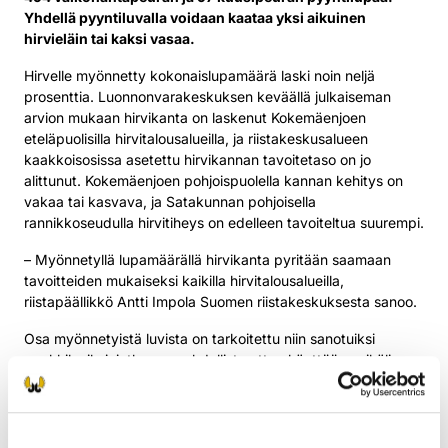
Yhdellä pyyntiluvalla voidaan kaataa yksi aikuinen
hirvieläin tai kaksi vasaa.
Hirvelle myönnetty kokonaislupamäärä laski noin neljä
prosenttia. Luonnonvarakeskuksen keväällä julkaiseman
arvion mukaan hirvikanta on laskenut Kokemäenjoen
eteläpuolisilla hirvitalousalueilla, ja riistakeskusalueen
kaakkoisosissa asetettu hirvikannan tavoitetaso on jo
alittunut. Kokemäenjoen pohjoispuolella kannan kehitys on
vakaa tai kasvava, ja Satakunnan pohjoisella
rannikkoseudulla hirvitiheys on edelleen tavoiteltua suurempi.
– Myönnetyllä lupamäärällä hirvikanta pyritään saamaan
tavoitteiden mukaiseksi kaikilla hirvitalousalueilla,
riistapäällikkö Antti Impola Suomen riistakeskuksesta sanoo.
Osa myönnetyistä luvista on tarkoitettu niin sanotuiksi
pankkiluviksi, jotka on mahdollista ottaa käyttöön, mikäli
jahdin yhteydessä osoittautuu, että hirviä on arvioitua
enemmän.
Valkohäntäpeuralupien määrä laski Satakunnan toimialueella