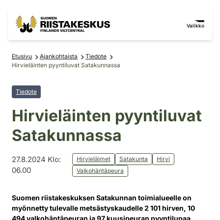
Siirry sisältöön
Siirry sivustokarttaan
Valikko
Etusivu
Ajankohtaista
Tiedote
Hirvieläinten pyyntiluvat Satakunnassa
Tiedote
Hirvieläinten pyyntiluvat
Satakunnassa
27.8.2024 Klo:
Hirvieläimet
Satakunta
Hirvi
06.00
Valkohäntäpeura
Suomen riistakeskuksen Satakunnan toimialueelle on
myönnetty tulevalle metsästyskaudelle 2 101 hirven, 10
494 valkohäntäpeuran ja 97 kuusipeuran pyyntilupaa.