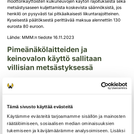
moottorikäyttöisten kulkuneuvojen käytön rajoituksesta sekä
metsästysaseen kuljettamista koskevista säännöksistä, jos
henkilö on pysyvästi tai pitkäaikaisesti liikuntarajoitteinen.
Kyseisestä päätöksestä perittävää maksua alennettiin 130
eurosta 80 euroon.
Lähde: MMM:n tiedote 16.11.2023
Pimeänäkölaitteiden ja
keinovalon käyttö sallitaan
villisian metsästyksessä
Metsästyslaki muuttuu siten, että yöammuntaa varten
tarkoitettuja elektronisia tähtäyslaitteita sekä keinotekoista
valonlähdettä saa käyttää villisian metsästyksessä ilman
poikkeuslupaa. Lakimuutoksen tavoitteena on tehostaa
villisian metsästystä afrikkalaisen sikaruton (ASF) leviämisen
Tämä sivusto käyttää evästeitä
estämiseksi.
Käytämme evästeitä tarjoamamme sisällön ja mainosten
Taudin pääsy maahan aiheuttaisi merkittäviä taloudellisia
räätälöimiseen, sosiaalisen median ominaisuuksien
seuraamuksia sikataloudelle. Tauti myös rajoittaisi
tukemiseen ja kävijämäärämme analysoimiseen. Lisäksi