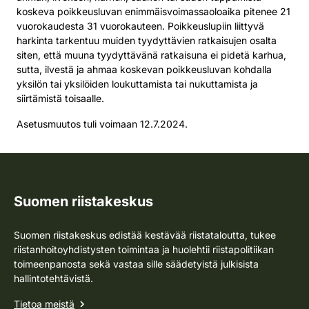
koskeva poikkeusluvan enimmäisvoimassaoloaika pitenee 21
vuorokaudesta 31 vuorokauteen. Poikkeuslupiin liittyvä
harkinta tarkentuu muiden tyydyttävien ratkaisujen osalta
siten, että muuna tyydyttävänä ratkaisuna ei pidetä karhua,
sutta, ilvestä ja ahmaa koskevan poikkeusluvan kohdalla
yksilön tai yksilöiden loukuttamista tai nukuttamista ja
siirtämistä toisaalle.
Asetusmuutos tuli voimaan 12.7.2024.
Suomen riistakeskus
Suomen riistakeskus edistää kestävää riistataloutta, tukee
riistanhoitoyhdistysten toimintaa ja huolehtii riistapolitiikan
toimeenpanosta sekä vastaa sille säädetyistä julkisista
hallintotehtävistä.
Tietoa meistä