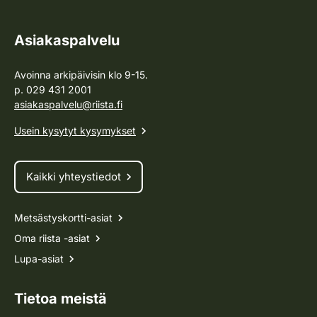
Asiakaspalvelu
Avoinna arkipäivisin klo 9-15.
p. 029 431 2001
asiakaspalvelu@riista.fi
Usein kysytyt kysymykset
Kaikki yhteystiedot
Metsästyskortti-asiat
Oma riista -asiat
Lupa-asiat
Tietoa meistä