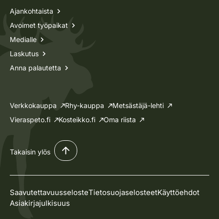
Ajankohtaista
Avoimet työpaikat
Medialle
Laskutus
Anna palautetta
Verkkokauppa
Rhy-kauppa
Metsästäjä-lehti
Vieraspeto.fi
Kosteikko.fi
Oma riista
Takaisin ylös
Saavutettavuusseloste
Tietosuojaselosteet
Käyttöehdot
Asiakirjajulkisuus