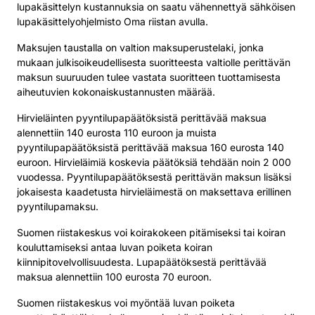
lupakäsittelyn kustannuksia on saatu vähennettyä sähköisen
lupakäsittelyohjelmisto Oma riistan avulla.
Maksujen taustalla on valtion maksuperustelaki, jonka
mukaan julkisoikeudellisesta suoritteesta valtiolle perittävän
maksun suuruuden tulee vastata suoritteen tuottamisesta
aiheutuvien kokonaiskustannusten määrää.
Hirvieläinten pyyntilupapäätöksistä perittävää maksua
alennettiin 140 eurosta 110 euroon ja muista
pyyntilupapäätöksistä perittävää maksua 160 eurosta 140
euroon. Hirvieläimiä koskevia päätöksiä tehdään noin 2 000
vuodessa. Pyyntilupapäätöksestä perittävän maksun lisäksi
jokaisesta kaadetusta hirvieläimestä on maksettava erillinen
pyyntilupamaksu.
Suomen riistakeskus voi koirakokeen pitämiseksi tai koiran
kouluttamiseksi antaa luvan poiketa koiran
kiinnipitovelvollisuudesta. Lupapäätöksestä perittävää
maksua alennettiin 100 eurosta 70 euroon.
Suomen riistakeskus voi myöntää luvan poiketa