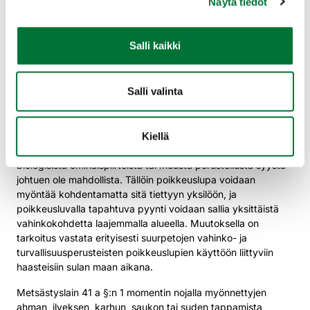
Näytä tiedot
kuten reviirikäyttäytyminen ja saalistus. Tämä koskee
erityisesti suden laumakäyttäytymistä, joka eroaa muista
yksin tai pentujen kanssa elävistä suurpedoista. Lisäksi, jos
Salli kaikki
poikkeusluvalla pyritään suojelemaan muuta lajistoa, kuten
metsäpeuraa, myös turvattavan lajin kanta maakunnassa ja
koko maassa sekä lajin biologiset ominaispiirteet ja lajin
Salli valinta
elinvoimaisuuteen liittyvät uhat tulee ottaa huomioon.
Luvan kohdentamisen vaatimuksia joustavoitetaan
tilanteissa, missä vahinkoa tai uhkaa aiheuttavan
Kiellä
suurpetoyksilön tunnistaminen ei sääolosuhteista, lajin
biologisista ominaispiirteistä tai muusta perustellusta syystä
johtuen ole mahdollista. Tällöin poikkeuslupa voidaan
myöntää kohdentamatta sitä tiettyyn yksilöön, ja
poikkeusluvalla tapahtuva pyynti voidaan sallia yksittäistä
vahinkokohdetta laajemmalla alueella. Muutoksella on
tarkoitus vastata erityisesti suurpetojen vahinko- ja
turvallisuusperusteisten poikkeuslupien käyttöön liittyviin
haasteisiin sulan maan aikana.
Metsästyslain 41 a §:n 1 momentin nojalla myönnettyjen
ahman, ilveksen, karhun, saukon tai suden tappamista