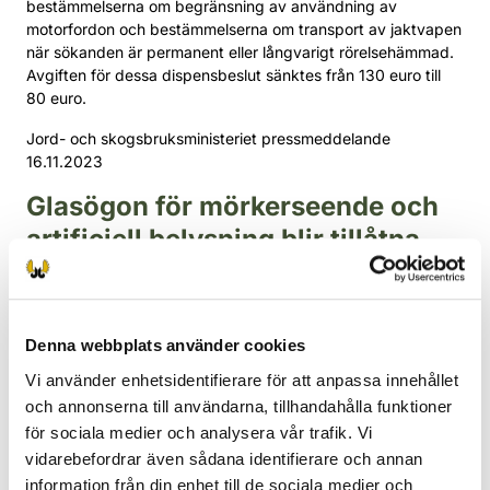
bestämmelserna om begränsning av användning av
motorfordon och bestämmelserna om transport av jaktvapen
när sökanden är permanent eller långvarigt rörelsehämmad.
Avgiften för dessa dispensbeslut sänktes från 130 euro till
80 euro.
Jord- och skogsbruksministeriet pressmeddelande
16.11.2023
Glasögon för mörkerseende och
artificiell belysning blir tillåtna
vid jakt på vildsvin
Jaktlagen ändras så att elektroniska siktanordningar och
artificiella ljuskällor avsedda för nattskytte får användas vid
Denna webbplats använder cookies
jakt på vildsvin utan dispens. Syftet med ändringen av lagen
Vi använder enhetsidentifierare för att anpassa innehållet
är att effektivisera jakten på vildsvin för att förhindra
och annonserna till användarna, tillhandahålla funktioner
spridning av afrikansk svinpest (ASF).
för sociala medier och analysera vår trafik. Vi
Om sjukdomen sprids till Finland kommer den att ha
vidarebefordrar även sådana identifierare och annan
betydande ekonomiska konsekvenser för svinhushållningen.
information från din enhet till de sociala medier och