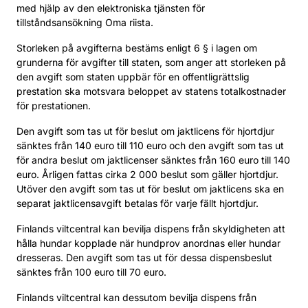
med hjälp av den elektroniska tjänsten för
tillståndsansökning Oma riista.
Storleken på avgifterna bestäms enligt 6 § i lagen om
grunderna för avgifter till staten, som anger att storleken på
den avgift som staten uppbär för en offentligrättslig
prestation ska motsvara beloppet av statens totalkostnader
för prestationen.
Den avgift som tas ut för beslut om jaktlicens för hjortdjur
sänktes från 140 euro till 110 euro och den avgift som tas ut
för andra beslut om jaktlicenser sänktes från 160 euro till 140
euro. Årligen fattas cirka 2 000 beslut som gäller hjortdjur.
Utöver den avgift som tas ut för beslut om jaktlicens ska en
separat jaktlicensavgift betalas för varje fällt hjortdjur.
Finlands viltcentral kan bevilja dispens från skyldigheten att
hålla hundar kopplade när hundprov anordnas eller hundar
dresseras. Den avgift som tas ut för dessa dispensbeslut
sänktes från 100 euro till 70 euro.
Finlands viltcentral kan dessutom bevilja dispens från