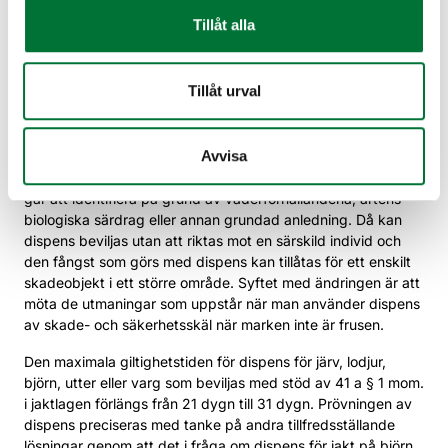
jakt. Detta gäller särskilt vargars flockbeteende, som skiljer
Tillåt alla
sig från andra stora rovdjur, som lever ensamma eller med
ungar. Om avsikten med dispensen dessutom är att skydda
andra arter, såsom skogsren, ska artens bestånd i
Tillåt urval
landskapet och i hela landet samt artens biologiska särdrag
och hoten mot artens livskraft beaktas.
Avvisa
Kraven på hur tillståndet riktas blir flexiblare i situationer där
den rovdjursindivid som orsakar skada eller utgör ett hot inte
går att identifiera på grund av väderförhållandena, artens
biologiska särdrag eller annan grundad anledning. Då kan
dispens beviljas utan att riktas mot en särskild individ och
den fångst som görs med dispens kan tillåtas för ett enskilt
skadeobjekt i ett större område. Syftet med ändringen är att
möta de utmaningar som uppstår när man använder dispens
av skade- och säkerhetsskäl när marken inte är frusen.
Den maximala giltighetstiden för dispens för järv, lodjur,
björn, utter eller varg som beviljas med stöd av 41 a § 1 mom.
i jaktlagen förlängs från 21 dygn till 31 dygn. Prövningen av
dispens preciseras med tanke på andra tillfredsställande
lösningar genom att det i fråga om dispens för jakt på björn,