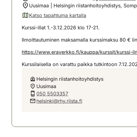
Uusimaa | Helsingin riistanhoitoyhdistys, Somp
Katso tapahtuma kartalla
(avautuu uuteen välilehteen)
Kurssi-illat 1.-3.12.2026 klo 17-21.
Ilmoittautuminen maksamalla kurssimaksu 80 € lin
https://www.eraverkko.fi/kauppa/kurssit/kurssi-
Kurssilaisella on varattu paikka tutkintoon 7.12.20
Helsingin riistanhoitoyhdistys
Uusimaa
050 5503357
helsinki@rhy.riista.fi