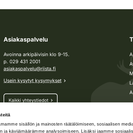
Asiakaspalvelu
T
Avoinna arkipäivisin klo 9-15.
A
p. 029 431 2001
A
asiakaspalvelu@riista.fi
M
Usein kysytyt kysymykset
L
A
Kaikki yhteystiedot
teitä
Metsästyskortti-asiat
mamme sisällön ja mainosten räätälöimiseen, sosiaalisen medi
Oma riista -asiat
n ja kävijämäärämme analysoimiseen. Lisäksi jaamme sosiaali