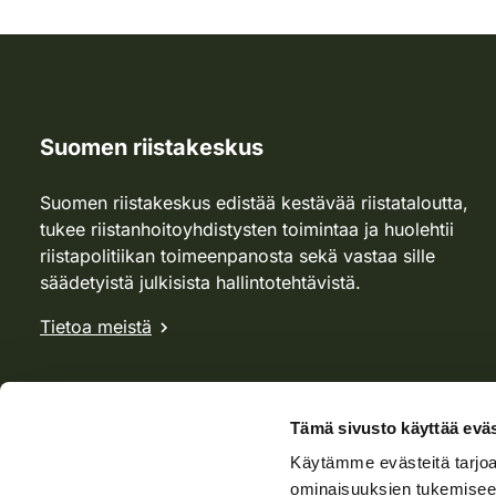
Suomen riistakeskus
Suomen riistakeskus edistää kestävää riistataloutta,
tukee riistanhoitoyhdistysten toimintaa ja huolehtii
riistapolitiikan toimeenpanosta sekä vastaa sille
säädetyistä julkisista hallintotehtävistä.
Tietoa meistä
Tämä sivusto käyttää eväs
Käytämme evästeitä tarjoa
ominaisuuksien tukemisee