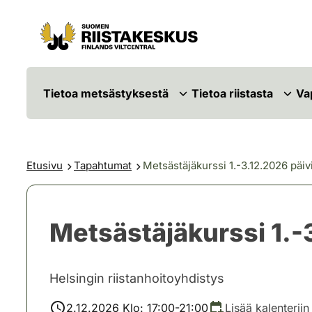
Siirry sisältöön
Siirry sivustokarttaan
Tietoa metsästyksestä
Tietoa riistasta
Va
Etusivu
Tapahtumat
Metsästäjäkurssi 1.-3.12.2026 päivit
Metsästäjäkurssi 1.-3
Helsingin riistanhoitoyhdistys
2.12.2026 Klo: 17:00-21:00
Lisää kalenteriin