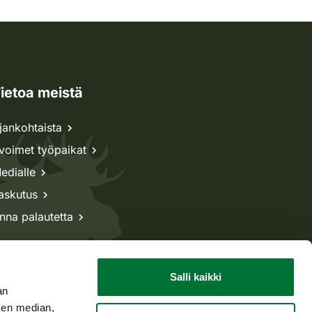
ietoa meistä
jankohtaista
voimet työpaikat
edialle
askutus
nna palautetta
Salli kaikki
an
sen median,