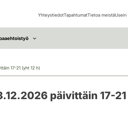
Yhteystiedot
Tapahtumat
Tietoa meistä
Usein 
paaehtoistyö
täin 17-21 (yht 12 h)
.12.2026 päivittäin 17-21 