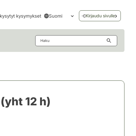
Suomi
kysytyt kysymykset
Kirjaudu sivulle
Avaa kielivalikko
Haku
(yht 12 h)