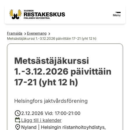
Hoppa till innehåll
Gå till webbplatskartan
Meny
Framsida
Evenemang
Metsästäjäkurssi 1.-3.12.2026 päivittäin 17-21 (yht 12 h)
Metsästäjäkurssi
1.-3.12.2026 päivittäin
17-21 (yht 12 h)
Helsingfors jaktvårdsförening
2.12.2026 Vid: 17:00-21:00
Lägg till i kalender
Nyland | Helsingin riistanhoitoyhdistys,