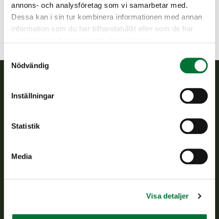
annons- och analysföretag som vi samarbetar med.
Dessa kan i sin tur kombinera informationen med annan
information som du har tillhandahållit eller som de har
samlat in när du har använt deras tjänster.
Samtyckesval
Nödvändig
Finlands viltcentral
Inställningar
Finlands viltcentral främjar en hållbar vilthushållning, stöder
Statistik
jaktvårdsföreningarnas verksamhet, ser till att viltpolitiken
verkställs och svarar för de offentliga förvaltningsuppgifter
som föreskrivs.
Media
Om oss
Visa detaljer
Kundtjänst