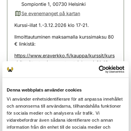
Sompiontie 1, 00730 Helsinki
Se evenemanget på kartan
(avautuu uuteen välilehteen)
Kurssi-illat 1.-3.12.2026 klo 17-21.
Ilmoittautuminen maksamalla kurssimaksu 80
€ linkistä:
https://www.eraverkko.fi/kauppa/kurssit/kurs
si-ilmoittautuminen-metsastajakurssi-01-12-
2026-17-00-metsastajatutkintokoulutus-01-
03-12-2026
Kurssilaisella on varattu paikka tutkintoon
Denna webbplats använder cookies
7.12.2026.
Vi använder enhetsidentifierare för att anpassa innehållet
och annonserna till användarna, tillhandahålla funktioner
Helsingfors jaktvårdsförening
för sociala medier och analysera vår trafik. Vi
Nyland
vidarebefordrar även sådana identifierare och annan
050 5503357
information från din enhet till de sociala medier och
helsinki@rhy.riista.fi