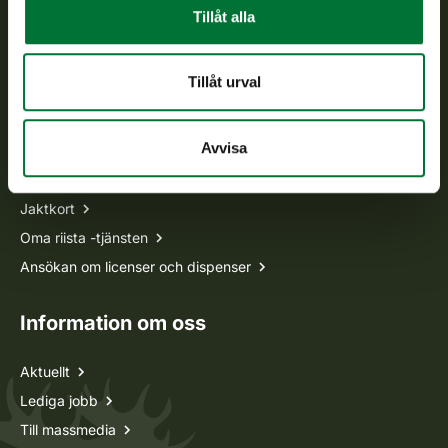
Vardagar kl. 9–15
Tillåt alla
tel. 029 431 2001
asiakaspalvelu@riista.fi
Tillåt urval
Ofta ställda frågor
Avvisa
Alla kontaktuppgifter
Jaktkort
Oma riista -tjänsten
Ansökan om licenser och dispenser
Information om oss
Aktuellt
Lediga jobb
Till massmedia