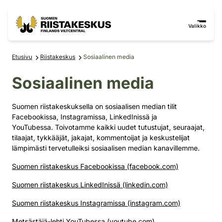
Siirry sisältöön
Siirry sivustokarttaan
Valikko
Etusivu
Riistakeskus
Sosiaalinen media
Sosiaalinen media
Suomen riistakeskuksella on sosiaalisen median tilit
Facebookissa, Instagramissa, LinkedInissä ja
YouTubessa. Toivotamme kaikki uudet tutustujat, seuraajat,
tilaajat, tykkääjät, jakajat, kommentoijat ja keskustelijat
lämpimästi tervetulleiksi sosiaalisen median kanavillemme.
Suomen riistakeskus Facebookissa (facebook.com)
Suomen riistakeskus LinkedInissä (linkedin.com)
Suomen riistakeskus Instagramissa (instagram.com)
Metsästäjä-lehti YouTubessa (youtube.com)