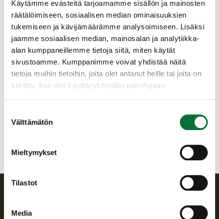
Käytämme evästeitä tarjoamamme sisällön ja mainosten
Henkilökohtaisuuksiin meneminen, loukkaava puhe,
räätälöimiseen, sosiaalisen median ominaisuuksien
uhkailu, jankkaaminen, laittomuuksiin yllyttäminen,
tukemiseen ja kävijämäärämme analysoimiseen. Lisäksi
tahallinen väärinymmärtäminen
jaamme sosiaalisen median, mainosalan ja analytiikka-
Tuotteiden, tapahtumien tai palveluiden myynti ja
alan kumppaneillemme tietoja siitä, miten käytät
markkinointi sekä poliittinen mainonta
sivustoamme. Kumppanimme voivat yhdistää näitä
Kiroilu, alatyylinen kieli ja ”huutaminen”
Julkaisun aiheeseen liittymätön keskustelu
tietoja muihin tietoihin, joita olet antanut heille tai joita on
Roskapostiksi luokiteltavat kommentit
kerätty, kun olet käyttänyt heidän palvelujaan.
Valheiden ja disinformaation levittäminen
Suomen riistakeskuksen viestintä ylläpitää ja valvoo
Suostumuksen
Välttämätön
sosiaalisen median kanavissaan tapahtuvaa keskustelua.
valinta
Asiattomia kommentteja voidaan poistaa ilman
ennakkovaroitusta. Tarvittaessa sääntöjen vastaisesti
Mieltymykset
toimivia huomautetaan toiminnastaan, tai se estetään.
Tilastot
Suomen riistakeskus
Media