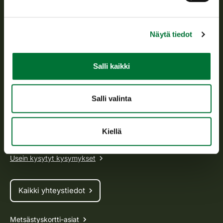
Suomen riistakeskus edistää kestävää riistataloutta, tukee
riistanhoitoyhdistysten toimintaa ja huolehtii riistapolitiikan
toimeenpanosta sekä vastaa sille säädetyistä julkisista
Näytä tiedot
hallintotehtävistä.
Tietoa meistä
Salli kaikki
Asiakaspalvelu
Salli valinta
Avoinna arkipäivisin klo 9-15.
p. 029 431 2001
Kiellä
asiakaspalvelu@riista.fi
Usein kysytyt kysymykset
Kaikki yhteystiedot
Metsästyskortti-asiat