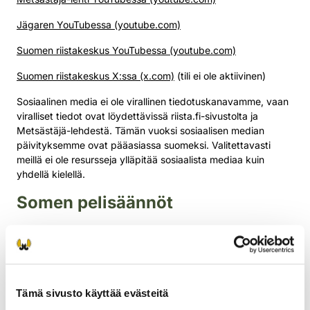
Jägaren YouTubessa (youtube.com)
Suomen riistakeskus YouTubessa (youtube.com)
Suomen riistakeskus X:ssa (x.com)
(tili ei ole aktiivinen)
Sosiaalinen media ei ole virallinen tiedotuskanavamme, vaan
viralliset tiedot ovat löydettävissä riista.fi-sivustolta ja
Metsästäjä-lehdestä. Tämän vuoksi sosiaalisen median
päivityksemme ovat pääasiassa suomeksi. Valitettavasti
meillä ei ole resursseja ylläpitää sosiaalista mediaa kuin
yhdellä kielellä.
Somen pelisäännöt
Suomen riistakeskuksen sosiaalisen median tilit on tarkoitettu
sen lakisääteisiin tehtäviin kuuluvan tiedottamisen kanaviksi.
Sosiaalisen median kanaviemme keskusteluissa sekä
metsastajalehti.fi-verkkolehden kommenteissa ei ole
Tämä sivusto käyttää evästeitä
sallittua: