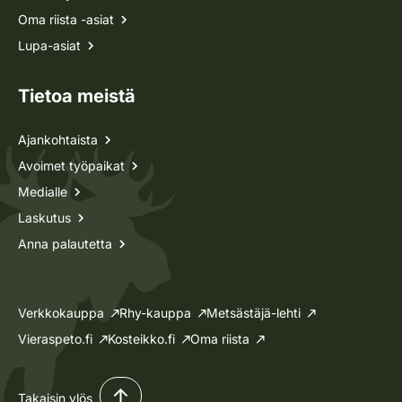
Oma riista -asiat
Lupa-asiat
Tietoa meistä
Ajankohtaista
Avoimet työpaikat
Medialle
Laskutus
Anna palautetta
Verkkokauppa
Rhy-kauppa
Metsästäjä-lehti
Vieraspeto.fi
Kosteikko.fi
Oma riista
Takaisin ylös