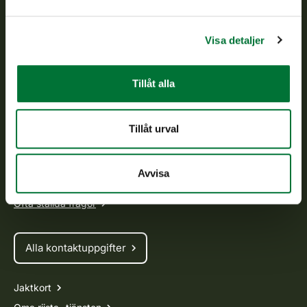
Finlands viltcentral främjar en hållbar vilthushållning, stöder
jaktvårdsföreningarnas verksamhet, ser till att viltpolitiken
verkställs och svarar för de offentliga förvaltningsuppgifter
Visa detaljer
som föreskrivs.
Om oss
Tillåt alla
Kundtjänst
Tillåt urval
Vardagar kl. 9–15
tel. 029 431 2001
Avvisa
asiakaspalvelu@riista.fi
Ofta ställda frågor
Alla kontaktuppgifter
Jaktkort