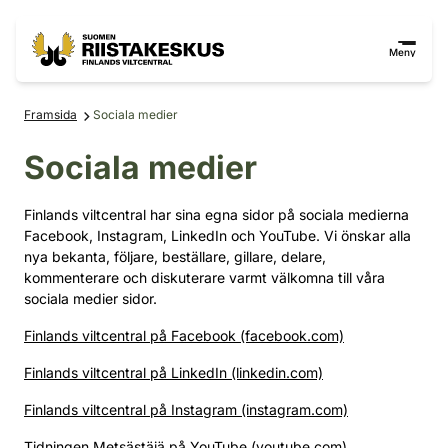
Hoppa till innehåll
Gå till webbplatskartan
Meny
Framsida
Sociala medier
Sociala medier
Finlands viltcentral har sina egna sidor på sociala medierna
Facebook, Instagram, LinkedIn och YouTube. Vi önskar alla
nya bekanta, följare, beställare, gillare, delare,
kommenterare och diskuterare varmt välkomna till våra
sociala medier sidor.
Finlands viltcentral på Facebook (facebook.com)
Finlands viltcentral på LinkedIn (linkedin.com)
Finlands viltcentral på Instagram (instagram.com)
Tidningen Metsästäjä på YouTube (youtube.com)