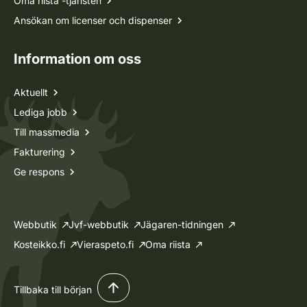
Oma riista -tjänsten
Ansökan om licenser och dispenser
Information om oss
Aktuellt
Lediga jobb
Till massmedia
Fakturering
Ge respons
Webbutik
Jvf-webbutik
Jägaren-tidningen
Kosteikko.fi
Vieraspeto.fi
Oma riista
Tillbaka till början