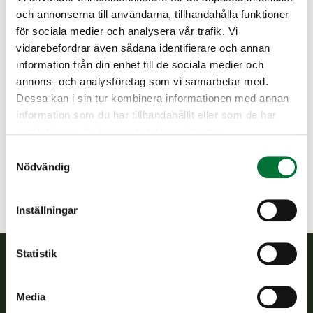
Att gå till personligheter, förolämpande tal, hota, tjata,
och annonserna till användarna, tillhandahålla funktioner
hetsa till olagligheter, avsiktligt missförstå
för sociala medier och analysera vår trafik. Vi
Försäljning och marknadsföring av produkter,
evenemang eller tjänster samt politisk reklam
vidarebefordrar även sådana identifierare och annan
Svordomar och vulgärt språk
information från din enhet till de sociala medier och
Diskussion som inte har med publikationens ämne att
annons- och analysföretag som vi samarbetar med.
göra
Dessa kan i sin tur kombinera informationen med annan
Kommentarer klassificerade som spam
information som du har tillhandahållit eller som de har
Spridning av lögner och desinformation
samlat in när du har använt deras tjänster.
Finlands viltcentrals kommunikationsteam upprätthåller och
Samtyckesval
övervakar diskussion som sker på sociala mediekanaler.
Nödvändig
Osakliga kommentarer kan tas bort utan förvarning. Vid
behov kommer de som agerar i strid med reglerna att göras
uppmärksamma på sin verksamhet, eller så förhindras den.
Inställningar
Statistik
Finlands viltcentral
Media