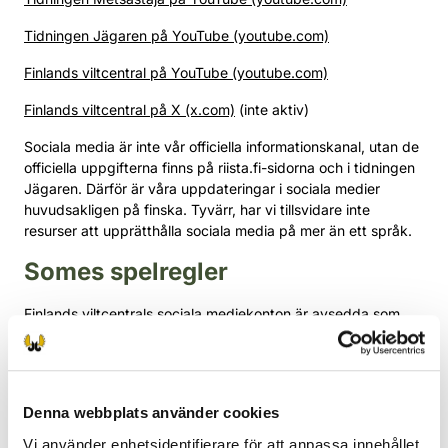
Tidningen Jägaren på YouTube (youtube.com)
Finlands viltcentral på YouTube (youtube.com)
Finlands viltcentral på X (x.com)
(inte aktiv)
Sociala media är inte vår officiella informationskanal, utan de
officiella uppgifterna finns på riista.fi-sidorna och i tidningen
Jägaren. Därför är våra uppdateringar i sociala medier
huvudsakligen på finska. Tyvärr, har vi tillsvidare inte
resurser att upprätthålla sociala media på mer än ett språk.
Somes spelregler
Finlands viltcentrals sociala mediekonton är avsedda som
kanaler för information som hör till dess lagstadgade
uppgifter.
I diskussioner på våra sociala mediekanaler samt i
Denna webbplats använder cookies
kommentarer på nättidningen är det inte tillåtet att:
Vi använder enhetsidentifierare för att anpassa innehållet