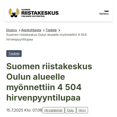
Siirry sisältöön
Siirry sivustokarttaan
Valikko
Etusivu
Ajankohtaista
Tiedote
Suomen riistakeskus Oulun alueelle myönnettiin 4 504
hirvenpyyntilupaa
Tiedote
Suomen riistakeskus
Oulun alueelle
myönnettiin 4 504
hirvenpyyntilupaa
15.7.2025 Klo: 07.09
Hirvieläimet
Oulu
Hirvi