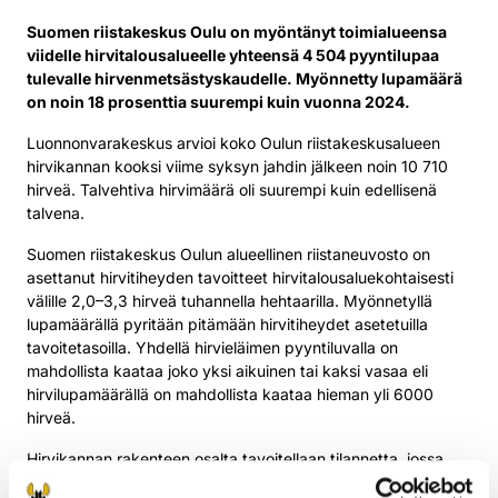
Suomen riistakeskus Oulu on myöntänyt toimialueensa
viidelle hirvitalousalueelle yhteensä 4 504 pyyntilupaa
tulevalle hirvenmetsästyskaudelle. Myönnetty lupamäärä
on noin 18 prosenttia suurempi kuin vuonna 2024.
Luonnonvarakeskus arvioi koko Oulun riistakeskusalueen
hirvikannan kooksi viime syksyn jahdin jälkeen noin 10 710
hirveä. Talvehtiva hirvimäärä oli suurempi kuin edellisenä
talvena.
Suomen riistakeskus Oulun alueellinen riistaneuvosto on
asettanut hirvitiheyden tavoitteet hirvitalousaluekohtaisesti
välille 2,0–3,3 hirveä tuhannella hehtaarilla. Myönnetyllä
lupamäärällä pyritään pitämään hirvitiheydet asetetuilla
tavoitetasoilla. Yhdellä hirvieläimen pyyntiluvalla on
mahdollista kaataa joko yksi aikuinen tai kaksi vasaa eli
hirvilupamäärällä on mahdollista kaataa hieman yli 6000
hirveä.
Hirvikannan rakenteen osalta tavoitellaan tilannetta, jossa
naaraita on enintään 1,5 yksilöä yhtä urosta kohti ja