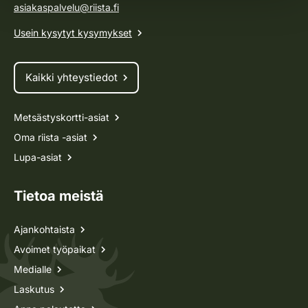
asiakaspalvelu@riista.fi
Usein kysytyt kysymykset
Kaikki yhteystiedot
Metsästyskortti-asiat
Oma riista -asiat
Lupa-asiat
Tietoa meistä
Ajankohtaista
Avoimet työpaikat
Medialle
Laskutus