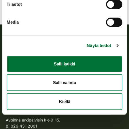
riistanhoitoyhdistyksittäin.
Liite_Pyyntiluvat Oulu 2025 rhy
Tilastot
Media
Suomen riistakeskus
Näytä tiedot
Suomen riistakeskus edistää kestävää riistataloutta, tukee
Salli kaikki
riistanhoitoyhdistysten toimintaa ja huolehtii riistapolitiikan
toimeenpanosta sekä vastaa sille säädetyistä julkisista
hallintotehtävistä.
Salli valinta
Tietoa meistä
Kiellä
Asiakaspalvelu
Avoinna arkipäivisin klo 9-15.
p. 029 431 2001