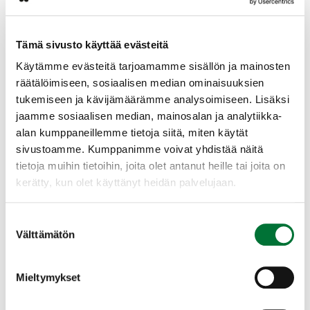
metsästyksen jälkeen jäävään talvehtivaan kantaan jää 20–
30 prosenttia vasoja.
Tämä sivusto käyttää evästeitä
Hirveä on mahdollista pyytää vahtimalla pellolta 1. syyskuuta
alkaen. Varsinainen hirvenmetsästyskausi alkaa 4. lokakuuta
Käytämme evästeitä tarjoamamme sisällön ja mainosten
ja jatkuu 15. päivään tammikuuta asti. Poikkeuksena Oulun
räätälöimiseen, sosiaalisen median ominaisuuksien
riistakeskusalueella ovat Kuusamon ja Taivalkosken kunnat,
tukemiseen ja kävijämäärämme analysoimiseen. Lisäksi
jotka metsästävät Lapin mukaisesti aikaistetun
jaamme sosiaalisen median, mainosalan ja analytiikka-
hirvenmetsästyksen malliin. Näissä kunnissa varsinainen
metsästyskausi alkaa jo 1. syyskuuta, mutta keskeytyy 21.
alan kumppaneillemme tietoja siitä, miten käytät
syyskuuta kiimarauhoituksen ajaksi.
sivustoamme. Kumppanimme voivat yhdistää näitä
tietoja muihin tietoihin, joita olet antanut heille tai joita on
Valkohäntäpeuran metsästykseen myönnettiin 7 pyyntilupaa
kerätty, kun olet käyttänyt heidän palvelujaan.
Oulun riistakeskusalueelle maakunnan eteläosaan.
Myönnetyt pyyntiluvat kohdentuvat Kalajoen–Alavieskan,
Pyhäjärven ja Oulaisten riistanhoitoyhdistysten alueille.
Suostumuksen
Valkohäntäpeuran metsästys voidaan aloittaa vahtimalla
Välttämätön
valinta
syyskuun alusta ja metsästys muilla menetelmillä alkaa
syyskuun viimeisenä lauantaina. Pyyntiaika jatkuu 15.
helmikuuta saakka.
Mieltymykset
Liitteessä on myönnetyt hirvenpyyntiluvat