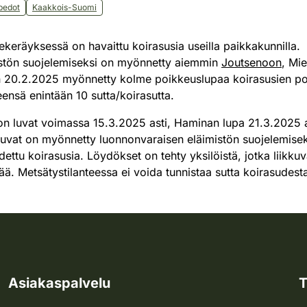
pedot
Kaakkois-Suomi
eräyksessä on havaittu koirasusia useilla paikkakunnilla.
istön suojelemiseksi on myönnetty aiemmin
Joutsenoon
, Mi
20.2.2025 myönnetty kolme poikkeuslupaa koirasusien pois
ensä enintään 10 sutta/koirasutta.
on luvat voimassa 15.3.2025 asti, Haminan lupa 21.3.2025 
luvat on myönnetty luonnonvaraisen eläimistön suojelemiseks
odettu koirasusia. Löydökset on tehty yksilöistä, jotka liikkuv
 Metsätystilanteessa ei voida tunnistaa sutta koirasudest
Asiakaspalvelu
T