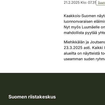
21.2.2025 Klo: 07.31
Suur
Kaakkois-Suomen näytek
luonnonvaraisen eläim
Nyt myös Luumäelle on 
mahdollista pyytää yhte
Miehikkälän ja Joutsen
23.3.2025 asti. Kaikki 
alueilta on näytteistä t
useamman suden ryhmää.
Suomen riistakeskus