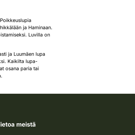
 Poikkeuslupia
ehikkälään ja Haminaan.
tamiseksi. Luvilla on
asti ja Luumäen lupa
i. Kaikilta lupa-
at osana paria tai
a.
ietoa meistä