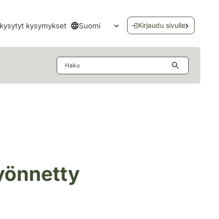
Suomi
kysytyt kysymykset
Kirjaudu sivulle
Avaa kielivalikko
Haku
yönnetty