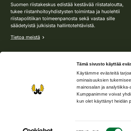
Suomen riistakeskus edistää kestävää riistataloutta,
tukee riistanhoitoyhdistysten toimintaa ja huolehtii
riistapolitiikan toimeenpanosta sekä vastaa sille
säädetyistä julkisista hallintotehtävistä.
Tietoa meistä
Tämä sivusto käyttää eväs
Käytämme evästeitä tarjoa
ominaisuuksien tukemisee
mainosalan ja analytiikka-
Kumppanimme voivat yhdistää 
kun olet käyttänyt heidän 
Verkkokauppa
Rhy-kauppa
Metsästäjä-lehti
Viera
Suostumuksen