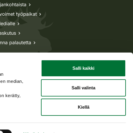
jankohtaista
voimet työpaikat
edialle
askutus
nna palautetta
Salli kaikki
an
sen median,
Salli valinta
on kerätty,
Kiellä
Takaisin ylös