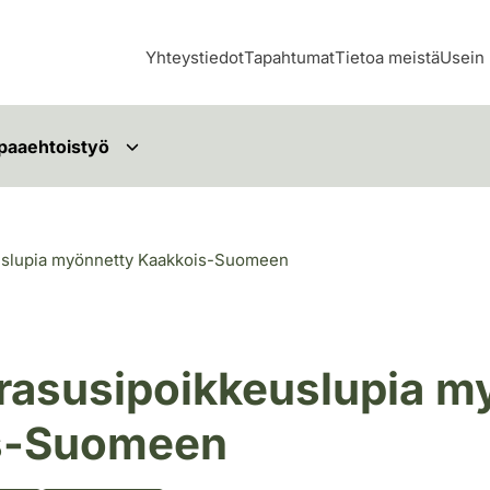
Yhteystiedot
Tapahtumat
Tietoa meistä
Usein 
paaehtoistyö
euslupia myönnetty Kaakkois-Suomeen
irasusipoikkeuslupia m
s-Suomeen