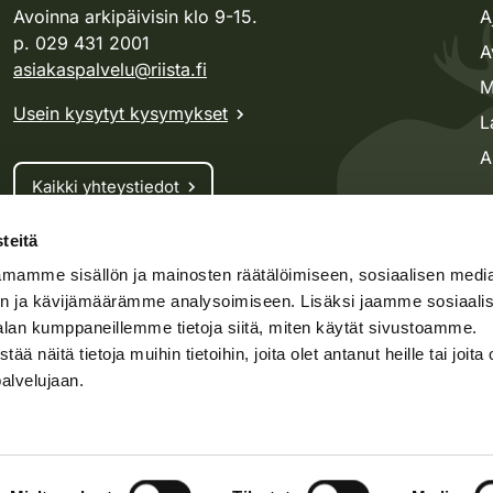
Avoinna arkipäivisin klo 9-15.
A
p. 029 431 2001
A
asiakaspalvelu@riista.fi
M
Usein kysytyt kysymykset
L
A
Kaikki yhteystiedot
teitä
Metsästyskortti-asiat
mamme sisällön ja mainosten räätälöimiseen, sosiaalisen medi
Oma riista -asiat
n ja kävijämäärämme analysoimiseen. Lisäksi jaamme sosiaali
Lupa-asiat
alan kumppaneillemme tietoja siitä, miten käytät sivustoamme.
näitä tietoja muihin tietoihin, joita olet antanut heille tai joita 
palvelujaan.
speto.fi
Kosteikko.fi
Oma riista