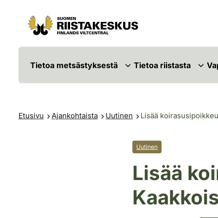
Siirry sisältöön
Siirry sivustokarttaan
Tietoa metsästyksestä
Tietoa riistasta
Va
Etusivu
Ajankohtaista
Uutinen
Lisää koirasusipoikk
Uutinen
Lisää ko
Kaakkoi