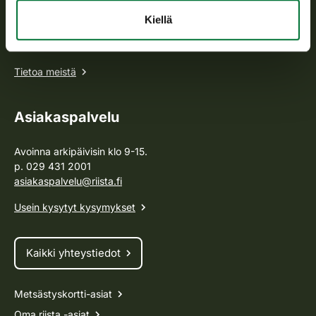
Suomen riistakeskus edistää kestävää riistataloutta, tukee
riistanhoitoyhdistysten toimintaa ja huolehtii riistapolitiikan
Kiellä
toimeenpanosta sekä vastaa sille säädetyistä julkisista
hallintotehtävistä.
Tietoa meistä
Asiakaspalvelu
Avoinna arkipäivisin klo 9-15.
p. 029 431 2001
asiakaspalvelu@riista.fi
Usein kysytyt kysymykset
Kaikki yhteystiedot
Metsästyskortti-asiat
Oma riista -asiat