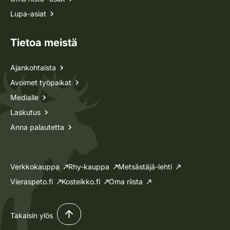
Lupa-asiat
Tietoa meistä
Ajankohtaista
Avoimet työpaikat
Medialle
Laskutus
Anna palautetta
Verkkokauppa
Rhy-kauppa
Metsästäjä-lehti
Vieraspeto.fi
Kosteikko.fi
Oma riista
Takaisin ylös