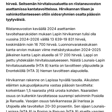
hirveä. Seitsemän hirvitalousaluetta on riistaneuvoston
asettamissa kantatavoitteissa. Hirvikannan tilaan ja
vahinkotilanteeseen oltiin sidosryhmien osalta pääosin
tyytyväisiä.
Riistaneuvoston keväällä 2024 asettamien
tavoitehaarukoiden mukaan Lapin hirvikannan tulisi olla
vuosina 2024–2026 välillä 13 639–19 831 hirveä,
keskimäärin noin 16 700 hirveä. Luonnonvarakeskuksen
kanta-arvion mukaan viime metsästyskauden 2024–2025
jälkeinen kanta Lapin alueella oli 17 200 hirveä. Lappi on
jaettu yhdeksään hirvitalousalueeseen. Näistä Lounais-Lapin
hirvitalousalueella (HTA 8) kanta on tavoitteen yläpuolella ja
Enontekiöllä (HTA 3) hieman tavoitteen alapuolella.
Hirvikannan rakenne on Lapissa hyvällä tasolla. Aikuisten
eläinten sukupuolijakauma vastaa pääosin tavoitteita:
korkeintaan 1,5 naarasta yhtä urosta kohden. Naaraiden
osuus on kuitenkin tavoitetasoa suurempi selvimmin Posiolla
ja Ranualla. Vasojen osuus talvikannassa jäi Inarissa ja
Utsjoella alle tavoitellun 20–30 prosentin. Sen sijaan Lounais-
Lapissa (HTA 8) ja Posion ja Ranuan (HTA 9) alueilla vasojen