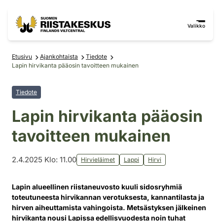
Siirry sisältöön
Siirry sivustokarttaan
Valikko
Etusivu
Ajankohtaista
Tiedote
Lapin hirvikanta pääosin tavoitteen mukainen
Tiedote
Lapin hirvikanta pääosin
tavoitteen mukainen
2.4.2025 Klo: 11.00
Hirvieläimet
Lappi
Hirvi
Lapin alueellinen riistaneuvosto kuuli sidosryhmiä
toteutuneesta hirvikannan verotuksesta, kannantilasta ja
hirven aiheuttamista vahingoista. Metsästyksen jälkeinen
hirvikanta nousi Lapissa edellisvuodesta noin tuhat