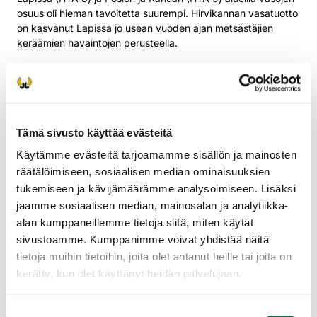
osuus oli hieman tavoitetta suurempi. Hirvikannan vasatuotto
on kasvanut Lapissa jo usean vuoden ajan metsästäjien
keräämien havaintojen perusteella.
Suomen metsäkeskuksen mukaan vuoden 2024 osalta
korvattujen metsävahinkojen suuruus oli 50 701 euroa, josta
laatutappiokorvauksia oli 35 881 euroa ja
arviointikustannuksia 14 820 euroa. Korvausten perusteena
ollut vahinkopinta-ala oli 207 hehtaaria. Arvioitujen
Tämä sivusto käyttää evästeitä
yksityismaiden metsävahinkojen pinta-ala on ollut samaa
Käytämme evästeitä tarjoamamme sisällön ja mainosten
tasoa viimeiset neljä vuotta.
räätälöimiseen, sosiaalisen median ominaisuuksien
Hirvien aiheuttamia maatalousvahinkoja korvattiin Lapin
tukemiseen ja kävijämäärämme analysoimiseen. Lisäksi
alueella vuonna 2024 poikkeuksellisen paljon, yhteensä 53
jaamme sosiaalisen median, mainosalan ja analytiikka-
843 euroa, josta 50 000 euroa aiheutui mansikkaviljelmälle.
alan kumppaneillemme tietoja siitä, miten käytät
sivustoamme. Kumppanimme voivat yhdistää näitä
Tilastokeskuksen mukaan Lapissa tapahtui vuoden 2024
aikana 92 hirvikolaria. Liikennevahinkojen määrä on pysynyt
tietoja muihin tietoihin, joita olet antanut heille tai joita on
kohtalaisen vakaana viimeiset viisi vuotta.
kerätty, kun olet käyttänyt heidän palvelujaan.
Suostumuksen