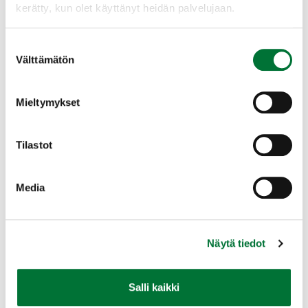
kerätty, kun olet käyttänyt heidän palvelujaan.
Jari Huhtamella
Lapin alueellisen riistaneuvoston pj.
Suostumuksen
Välttämätön
valinta
puh. 040 7025 302
Mieltymykset
Tilastot
Media
Sami Tossavainen
Riistapäällikkö, Lappi
Suomen riistakeskus
Näytä tiedot
Lappi
029 431 2304
sami.tossavainen@riista.fi
Salli kaikki