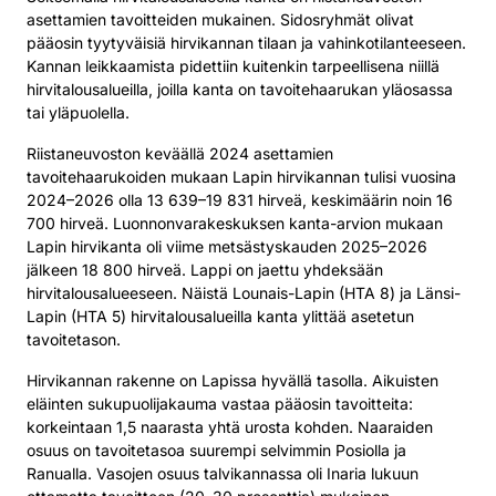
asettamien tavoitteiden mukainen. Sidosryhmät olivat
pääosin tyytyväisiä hirvikannan tilaan ja vahinkotilanteeseen.
Kannan leikkaamista pidettiin kuitenkin tarpeellisena niillä
hirvitalousalueilla, joilla kanta on tavoitehaarukan yläosassa
tai yläpuolella.
Riistaneuvoston keväällä 2024 asettamien
tavoitehaarukoiden mukaan Lapin hirvikannan tulisi vuosina
2024–2026 olla 13 639–19 831 hirveä, keskimäärin noin 16
700 hirveä. Luonnonvarakeskuksen kanta-arvion mukaan
Lapin hirvikanta oli viime metsästyskauden 2025–2026
jälkeen 18 800 hirveä. Lappi on jaettu yhdeksään
hirvitalousalueeseen. Näistä Lounais-Lapin (HTA 8) ja Länsi-
Lapin (HTA 5) hirvitalousalueilla kanta ylittää asetetun
tavoitetason.
Hirvikannan rakenne on Lapissa hyvällä tasolla. Aikuisten
eläinten sukupuolijakauma vastaa pääosin tavoitteita:
korkeintaan 1,5 naarasta yhtä urosta kohden. Naaraiden
osuus on tavoitetasoa suurempi selvimmin Posiolla ja
Ranualla. Vasojen osuus talvikannassa oli Inaria lukuun