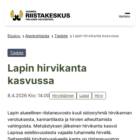
Siirry sisältöön
Siirry sivustokarttaan
Valikko
Etusivu
Ajankohtaista
Tiedote
Lapin hirvikanta kasvussa
Tiedote
Lapin hirvikanta
kasvussa
8.4.2026 Klo: 14.00
Hirvieläimet
Lappi
Hirvi
Lapin alueellinen riistaneuvosto kuuli sidosryhmiä hirvikannan
verotuksesta, kannantilasta ja hirvien aiheuttamista
vahingoista. Metsästyksen jälkeinen hirvikanta kasvoi
Lapissa edellisvuodesta vajaalla tuhannella hirvellä.
Seitsemällä hirvitalousalueella kanta on riistaneuvoston