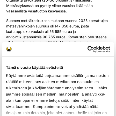
ottamatta tavoitteen (20–30 prosenttia) mukainen.
Metsästyksessä on pyritty viime vuosina lisäämään
vasasaalista vasatuoton kasvaessa.
Suomen metsäkeskuksen mukaan vuonna 2025 korvattujen
metsävahinkojen suuruus oli 147 350 euroa, josta
laatutappiokorvauksia oli 56 585 euroa ja
arviointikustannuksia 90 765 euroa. Korvausten perusteena
ollut vahinkopinta-ala oli 569 hehtaaria. Arvioitujen
yksityismaiden metsävahinkojen pinta-ala kasvoi viime
vuosia korkeammalle tasolle.
Hirvien aiheuttamia maatalousvahinkoja korvattiin Lapin
Tämä sivusto käyttää evästeitä
alueella vuonna 2025 yhteensä 5 323 euroa. Vahingot
aiheutuivat rehupaaleille ja nauriskasvustolle.
Käytämme evästeitä tarjoamamme sisällön ja mainosten
räätälöimiseen, sosiaalisen median ominaisuuksien
Tilastokeskuksen mukaan Lapissa tapahtui vuoden 2025
tukemiseen ja kävijämäärämme analysoimiseen. Lisäksi
aikana 114 hirvikolaria. Kolarimäärä nousi vuosia 2020–2024
korkeammalle. Kasvua tapahtui erityisesti Kittilässä, Pellossa,
jaamme sosiaalisen median, mainosalan ja analytiikka-
Kolarissa ja Kemijärvellä.
alan kumppaneillemme tietoja siitä, miten käytät
sivustoamme. Kumppanimme voivat yhdistää näitä
Lisätietoja:
tietoja muihin tietoihin, joita olet antanut heille tai joita on