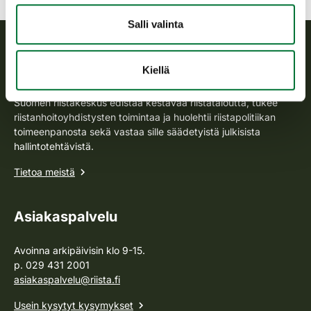
Salli valinta
Suomen riistakeskus
Kiellä
Suomen riistakeskus edistää kestävää riistataloutta, tukee
riistanhoitoyhdistysten toimintaa ja huolehtii riistapolitiikan
toimeenpanosta sekä vastaa sille säädetyistä julkisista
hallintotehtävistä.
Tietoa meistä
Asiakaspalvelu
Avoinna arkipäivisin klo 9-15.
p. 029 431 2001
asiakaspalvelu@riista.fi
Usein kysytyt kysymykset