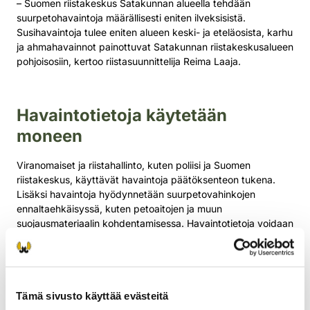
– Suomen riistakeskus Satakunnan alueella tehdään
suurpetohavaintoja määrällisesti eniten ilveksisistä.
Susihavaintoja tulee eniten alueen keski- ja eteläosista, karhu
ja ahmahavainnot painottuvat Satakunnan riistakeskusalueen
pohjoisosiin, kertoo riistasuunnittelija Reima Laaja.
Havaintotietoja käytetään
moneen
Viranomaiset ja riistahallinto, kuten poliisi ja Suomen
riistakeskus, käyttävät havaintoja päätöksenteon tukena.
Lisäksi havaintoja hyödynnetään suurpetovahinkojen
ennaltaehkäisyssä, kuten petoaitojen ja muun
suojausmateriaalin kohdentamisessa. Havaintotietoja voidaan
käyttää myös arvioitaessa lasten koulukyytien
tarpeellisuutta.
Havaintoja kirjataan vuosittain koko maassa
kymmeniätuhansia, joten kyseessä on todella mittava
Tämä sivusto käyttää evästeitä
vapaaehtoistyön voimannäyte.