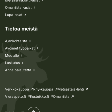
Metsästyskortti-asiat
Oma riista -asiat
Lupa-asiat
Tietoa meistä
Ajankohtaista
Avoimet työpaikat
Medialle
Laskutus
Anna palautetta
Verkkokauppa
Rhy-kauppa
Metsästäjä-lehti
Vieraspeto.fi
Kosteikko.fi
Oma riista