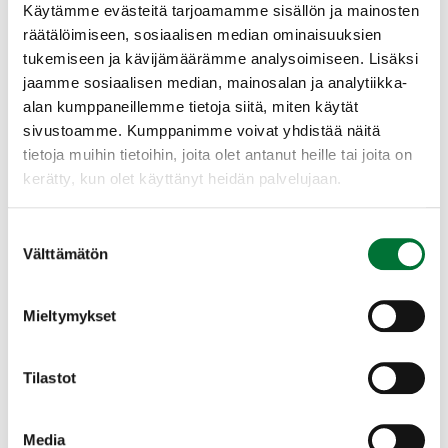
Käytämme evästeitä tarjoamamme sisällön ja mainosten
– Suomen riistakeskus Satakunnan alueella on noin 200
räätälöimiseen, sosiaalisen median ominaisuuksien
petoyhdyshenkilöä, Laaja kertoo.
tukemiseen ja kävijämäärämme analysoimiseen. Lisäksi
jaamme sosiaalisen median, mainosalan ja analytiikka-
Kaikki petoyhdyshenkilön tarkastamat suurpetohavainnot
alan kumppaneillemme tietoja siitä, miten käytät
kirjataan Luonnonvarakeskuksen Tassu-järjestelmään.
sivustoamme. Kumppanimme voivat yhdistää näitä
Havainnosta kirjataan muun muassa eläinten laji ja
lukumäärä, havaintoaika ja -paikka. Asutuksen
tietoja muihin tietoihin, joita olet antanut heille tai joita on
läheisyydessä liikkuneista suurpedoista kirjataan lisäksi
kerätty, kun olet käyttänyt heidän palvelujaan.
etäisyys lähimpään asuttuun rakennukseen.
Kaikki kirjatut havainnot löytyvät karkeistettuna
Suostumuksen
Välttämätön
luonnonvaratieto.luke.fi-karttapalvelussa
.
valinta
Mieltymykset
Jos kohtaat suurpedon
Jos kohtaat suurpedon hoidetussa pihapiirissä tai laitumella,
Tilastot
on syytä pyrkiä karkottamaan se kovaa ääntä pitämällä ja
tekemällä eläimelle selväksi, että paikalla on ihminen.
Tällainen kohtaaminen tulee ehdottomasti ilmoittaa
Media