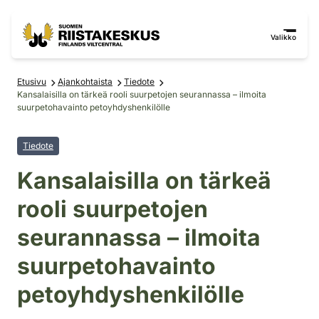
Siirry sisältöön
Siirry sivustokarttaan
Valikko
Etusivu
Ajankohtaista
Tiedote
Kansalaisilla on tärkeä rooli suurpetojen seurannassa – ilmoita
suurpetohavainto petoyhdyshenkilölle
Tiedote
Kansalaisilla on tärkeä
rooli suurpetojen
seurannassa – ilmoita
suurpetohavainto
petoyhdyshenkilölle