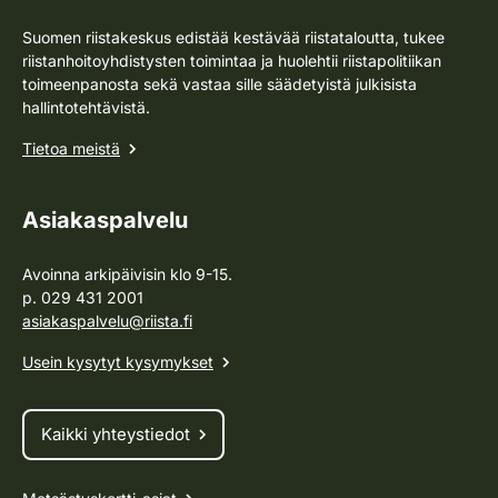
Suomen riistakeskus edistää kestävää riistataloutta, tukee
riistanhoitoyhdistysten toimintaa ja huolehtii riistapolitiikan
toimeenpanosta sekä vastaa sille säädetyistä julkisista
hallintotehtävistä.
Tietoa meistä
Asiakaspalvelu
Avoinna arkipäivisin klo 9-15.
p. 029 431 2001
asiakaspalvelu@riista.fi
Usein kysytyt kysymykset
Kaikki yhteystiedot