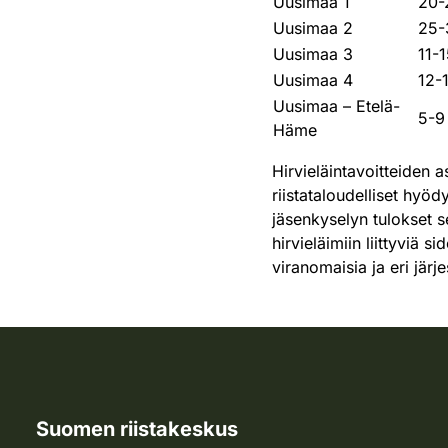
Uusimaa 1
20-
Uusimaa 2
25-
Uusimaa 3
11-
Uusimaa 4
12-
Uusimaa – Etelä-
5-9
Häme
Hirvieläintavoitteiden 
riistataloudelliset hyöd
jäsenkyselyn tulokset s
hirvieläimiin liittyviä
viranomaisia ja eri järje
Suomen riistakeskus