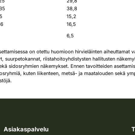
25
29,8
35
38,8
15
15,2
16
16,5
6,5
asettamisessa on otettu huomioon hirvieläinten aiheuttamat v
yt, suurpetokannat, riistahoitoyhdistysten hallitusten näkemyk
ekä sidosryhmien näkemykset. Ennen tavoitteiden asettamista
 sidosryhmiä, kuten liikenteen, metsä- ja maatalouden sekä ym
stöjä.
Asiakaspalvelu
T