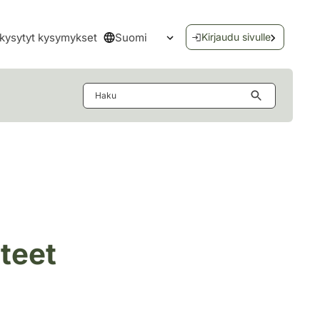
Suomi
kysytyt kysymykset
Kirjaudu sivulle
Avaa kielivalikko
Haku
tteet