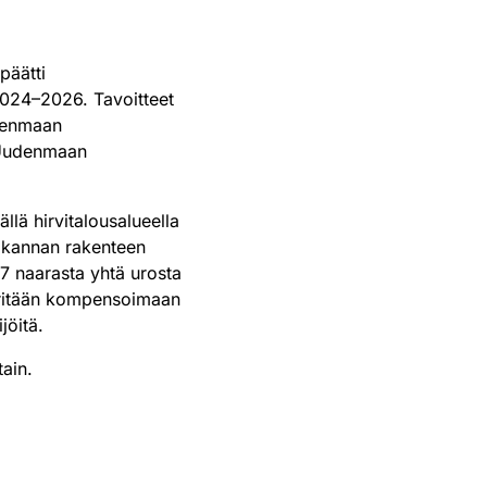
päätti
e 2024–2026. Tavoitteet
udenmaan
ä Uudenmaan
lä hirvitalousalueella
vikannan rakenteen
7 naarasta yhtä urosta
yritään kompensoimaan
jöitä.
tain.