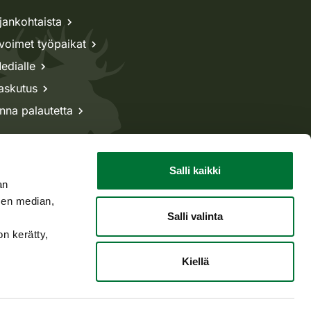
jankohtaista
voimet työpaikat
edialle
askutus
nna palautetta
Salli kaikki
an
sen median,
Salli valinta
on kerätty,
Kiellä
Takaisin ylös