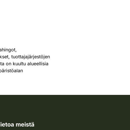
ahingot,
set, tuottajajärjestöjen
 on kuultu alueellisia
päristöalan
ietoa meistä