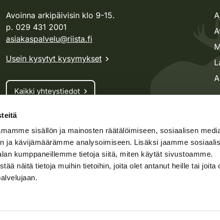
Avoinna arkipäivisin klo 9-15.
A
p. 029 431 2001
A
asiakaspalvelu@riista.fi
M
Usein kysytyt kysymykset
L
A
Kaikki yhteystiedot
teitä
Metsästyskortti-asiat
mamme sisällön ja mainosten räätälöimiseen, sosiaalisen medi
Oma riista -asiat
n ja kävijämäärämme analysoimiseen. Lisäksi jaamme sosiaali
Lupa-asiat
alan kumppaneillemme tietoja siitä, miten käytät sivustoamme.
näitä tietoja muihin tietoihin, joita olet antanut heille tai joita 
palvelujaan.
speto.fi
Kosteikko.fi
Oma riista