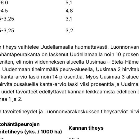
-6,0
5,1
-4,5
4,8
5-3,25
3,1
5-3,25
3,2
 tiheys vaihtelee Uudellamaalla huomattavasti. Luonnonva
kohäntäpeurakanta on laskenut Uudellamaalla noin 10 prosen
eniten, eli noin viidenneksen alueella Uusimaa – Etelä-Häme, 
Uudenmaan tiheimmällä peura-alueella, Uusimaa 2 hirvitalo
anta-arvio laski noin 14 prosenttia. Myös Uusimaa 3 alueel
rvitalousalueilla kanta-arvio laski viisi prosenttia ja Uusima
 uudet tavoitteet edellyttävät kannan leikkaamista edelleen e
maa 1 ja 2.
avoitetiheydet ja Luonnonvarakeskuksen tiheysarviot hirvit
kohäntäpeurojen
Kannan tiheys
oitetiheys (yks. / 1000 ha)