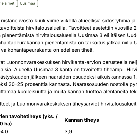
vieläimet
Uusimaa
istaneuvosto kuuli viime viikolla alueellisia sidosryhmiä ja 
tavoitteista hirvitalousalueilla. Tavoitteet asetettiin vuosill
n pienentämistä hirvitalousalueella Uusimaa 3 eli itäisen U
ohäntäpeurakannan pienentämistä on tarkoitus jatkaa niill
lla valkohäntäpeurakanta on edelleen tiheä.
at Luonnonvarakeskuksen hirvikanta-arvion perusteella neljäl
aisia. Alueella Uusimaa 3 kanta on tavoitetta tiheämpi. Hir
tsästyskauden jälkeen naaraiden osuudeksi aikuiskannassa 1,
eksi 20–25 prosenttia kannasta. Naarasosuuden nostolla p
ttamaa kuolleisuutta ja muita kannan tuottoa alentaneita teki
tteet ja Luonnonvarakeskuksen tiheysarviot hirvitalousalueit
vien tavoitetiheys (yks. /
Kannan tiheys
0 ha)
-4,0
3,9