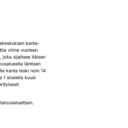
rakeskuksen kanta-
ttia viime vuoteen
joka sijaitsee itäisen
usalueella läntisen
la kanta laski noin 14
a 1 alueella kuusi
rityisesti
alousalueittain.