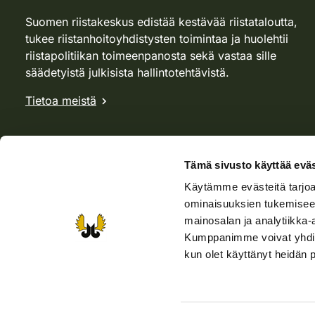
Suomen riistakeskus edistää kestävää riistataloutta,
tukee riistanhoitoyhdistysten toimintaa ja huolehtii
riistapolitiikan toimeenpanosta sekä vastaa sille
säädetyistä julkisista hallintotehtävistä.
Tietoa meistä
Tämä sivusto käyttää eväs
Käytämme evästeitä tarjoa
ominaisuuksien tukemisee
mainosalan ja analytiikka-
Kumppanimme voivat yhdistää 
kun olet käyttänyt heidän 
Verkkokauppa
Rhy-kauppa
Metsästäjä-lehti
Viera