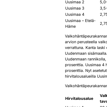
Uusimaa 2
5,0
Uusimaa 3
3,5
Uusimaa 4
2,7
Uusimaa – Etelä-
2,7
Häme
Valkohäntäpeurakannan
arvion perusteella val
verrattuna. Kanta laski 
Uudenmaan sisämaalla. 
Uudenmaan rannikolla, k
prosenttia. Uusimaa 4 hi
prosenttia. Nyt asetetut
hirvitalousalueilla Uusi
Valkohäntäpeurakannan t
Val
Hirvitalousalue
tav