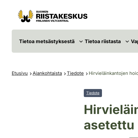
Siirry sisältöön
Siirry sivustokarttaan
Tietoa metsästyksestä
Tietoa riistasta
Va
Etusivu
Ajankohtaista
Tiedote
Hirvieläinkantojen hoi
Tiedote
Hirvieläi
asetettu