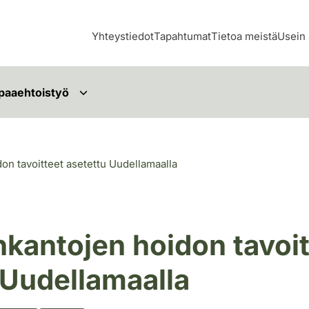
Yhteystiedot
Tapahtumat
Tietoa meistä
Usein 
paaehtoistyö
don tavoitteet asetettu Uudellamaalla
nkantojen hoidon tavoi
 Uudellamaalla