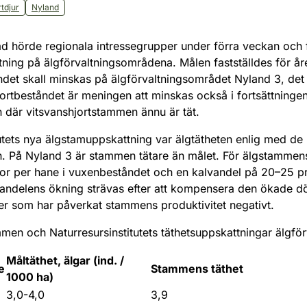
rtdjur
Nyland
åd hörde regionala intressegrupper under förra veckan och f
ltning på älgförvaltningsområdena. Målen fastställdes för 
åndet skall minskas på älgförvaltningsområdet Nyland 3, det 
ortbeståndet är meningen att minskas också i fortsättninge
 där vitsvanshjortstammen ännu är tät.
tutets nya älgstamuppskattning var älgtätheten enlig med de
. På Nyland 3 är stammen tätare än målet. För älgstammens 
or per hane i vuxenbeståndet och en kalvandel på 20–25 pr
andelens ökning strävas efter att kompensera den ökade d
er som har påverkat stammens produktivitet negativt.
mmen och Naturresursinstitutets täthetsuppskattningar älgfö
Måltäthet, älgar (ind. /
e
Stammens täthet
1000 ha)
3,0-4,0
3,9