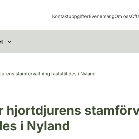
Kontaktuppgifter
Evenemang
Om oss
Oft
et
jurens stamförvaltning fastställdes i Nyland
r hjortdjurens stamförv
des i Nyland