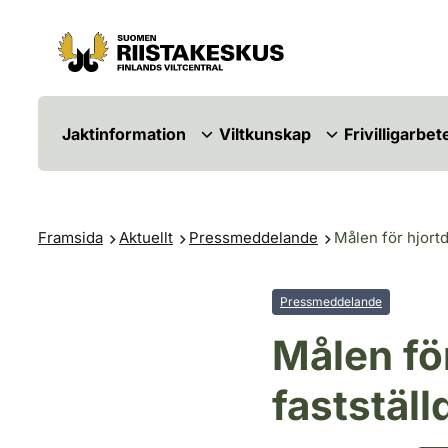
Hoppa till innehåll
Gå till webbplatskartan
Jaktinformation
Viltkunskap
Frivilligarbet
Framsida
Aktuellt
Pressmeddelande
Målen för hjortd
Pressmeddelande
Målen fö
fastställ