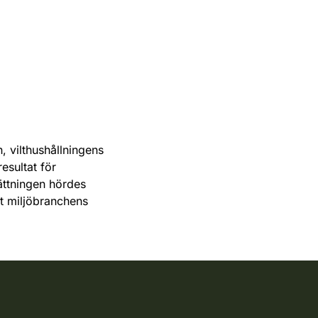
, vilthushållningens
esultat för
ättningen hördes
mt miljöbranchens