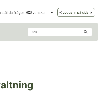
Svenska
a ställda frågor
Logga in på sidan
Öppna språkmenyn
Sök
altning