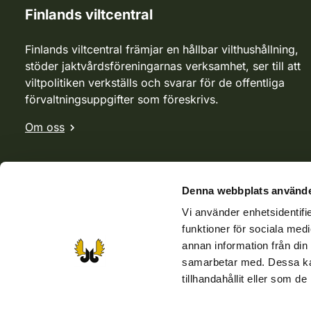
Finlands viltcentral
Finlands viltcentral främjar en hållbar vilthushållning,
stöder jaktvårdsföreningarnas verksamhet, ser till att
viltpolitiken verkställs och svarar för de offentliga
förvaltningsuppgifter som föreskrivs.
Om oss
Denna webbplats använde
Vi använder enhetsidentifie
funktioner för sociala medi
annan information från din
samarbetar med. Dessa kan
tillhandahållit eller som d
Webbutik
Jvf-webbutik
Jägaren-tidningen
Kosteik