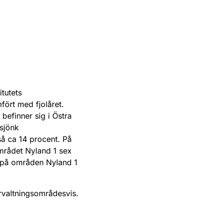
itutets
fört med fjolåret.
efinner sig i Östra
 sjönk
å ca 14 procent. På
mrådet Nyland 1 sex
t på områden Nyland 1
örvaltningsområdesvis.