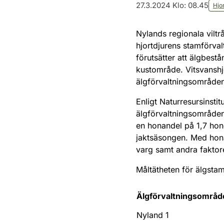
27.3.2024 Klo: 08.45
Hjo
Nylands regionala viltr
hjortdjurens stamförva
förutsätter att älgbest
kustområde. Vitsvanshj
älgförvaltningsområden
Enligt Naturresursinsti
älgförvaltningsområden
en honandel på 1,7 hon
jaktsäsongen. Med hon
varg samt andra faktor
Måltätheten för älgsta
Älgförvaltningsområd
Nyland 1