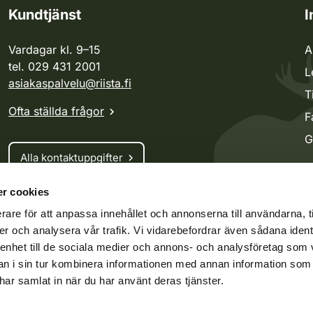
Kundtjänst
I
Vardagar kl. 9–15
A
tel. 029 431 2001
L
asiakaspalvelu@riista.fi
T
Ofta ställda frågor
F
G
Alla kontaktuppgifter
r cookies
Jaktkort
rare för att anpassa innehållet och annonserna till användarna, t
Oma riista -tjänsten
er och analysera vår trafik. Vi vidarebefordrar även sådana ident
Ansökan om licenser och dispenser
 enhet till de sociala medier och annons- och analysföretag som 
 i sin tur kombinera informationen med annan information som
e har samlat in när du har använt deras tjänster.
ko.fi
Vieraspeto.fi
Oma riista