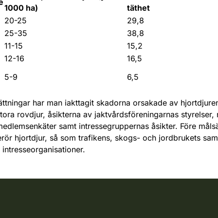
e
1000 ha)
täthet
20-25
29,8
25-35
38,8
11-15
15,2
12-16
16,5
5-9
6,5
sättningar har man iakttagit skadorna orsakade av hjortdjuren
ora rovdjur, åsikterna av jaktvårdsföreningarnas styrelser, r
edlemsenkäter samt intressegruppernas åsikter. Före måls
rör hjortdjur, så som trafikens, skogs- och jordbrukets sa
intresseorganisationer.