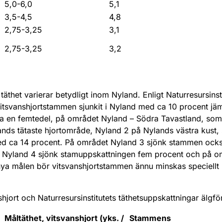
5,0-6,0
5,1
3,5-4,5
4,8
2,75-3,25
3,1
2,75-3,25
3,2
äthet varierar betydligt inom Nyland. Enligt Naturresursinst
itsvanshjortstammen sjunkit i Nyland med ca 10 procent jäm
 en femtedel, på området Nyland – Södra Tavastland, som b
ands tätaste hjortområde, Nyland 2 på Nylands västra kust,
d ca 14 procent. På området Nyland 3 sjönk stammen ocks
t Nyland 4 sjönk stamuppskattningen fem procent och på o
 nya målen bör vitsvanshjortstammen ännu minskas speciell
shjort och Naturresursinstitutets täthetsuppskattningar älgf
Måltäthet, vitsvanshjort (yks. /
Stammens