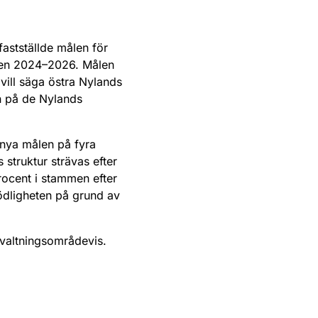
astställde målen för
åren 2024–2026. Målen
vill säga östra Nylands
n på de Nylands
 nya målen på fyra
struktur strävas efter
ocent i stammen efter
ödligheten på grund av
rvaltningsområdevis.