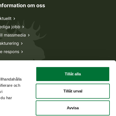
nformation om oss
ktuellt
ediga jobb
ill massmedia
akturering
e respons
Tillåt alla
illhandahålla
ifierare och
Tillåt urval
vi
 du har
Avvisa
Tillbaka till början