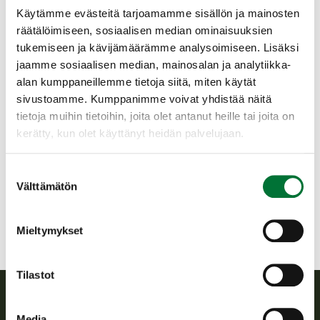
Käytämme evästeitä tarjoamamme sisällön ja mainosten
Hirvenmetsästyksen ensimmäinen pyyntijakso Lapissa on
räätälöimiseen, sosiaalisen median ominaisuuksien
1.9.–20.9. Toinen pyyntijakso alkaa 5.10.2024 ja päättyy
tukemiseen ja kävijämäärämme analysoimiseen. Lisäksi
15.1.2025. Poronhoitoalueella koiran käyttö on kielletty
jaamme sosiaalisen median, mainosalan ja analytiikka-
metsästyksessä aikavälillä 1.1.–15.1.2025. Metsästyksessä
alan kumppaneillemme tietoja siitä, miten käytät
tulee huomioida poroelinkeino sekä muut luonnossa liikkuvat.
Tärkeintä on kiinnittää erityistä huomiota siihen, että
sivustoamme. Kumppanimme voivat yhdistää näitä
metsästys tapahtuu turvallisesti.
tietoja muihin tietoihin, joita olet antanut heille tai joita on
kerätty, kun olet käyttänyt heidän palvelujaan.
Metsästyksen yhteydessä metsästäjät keräävät
kannansäätelyn ja kanta-arvion kannalta tärkeää
havaintotietoa kannasta ja sen rakenteesta tulevia vuosia
Suostumuksen
varten. Suomen riistakeskus toivoo, että metsästäjät
Välttämätön
valinta
kirjaavat hirvihavainnot sekä ilman hirvihavaintoa päättyneet
metsästyspäivät Oma riistaan mahdollisimman huolellisesti.
Mieltymykset
Myönnetyt hirvenpyyntiluvat vuosina 2023-2024_Lappi
Tilastot
Suomen riistakeskus
Media