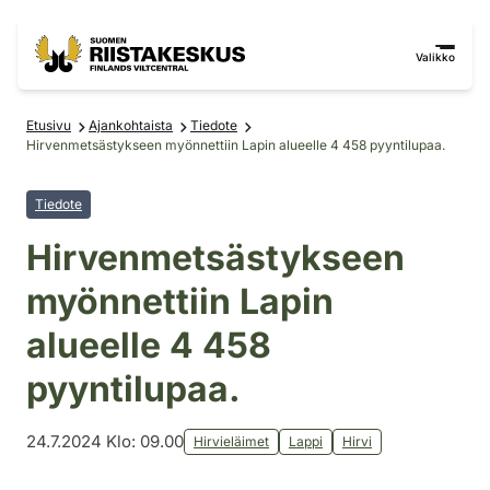
Siirry sisältöön
Siirry sivustokarttaan
Valikko
Etusivu
Ajankohtaista
Tiedote
Hirvenmetsästykseen myönnettiin Lapin alueelle 4 458 pyyntilupaa.
Tiedote
Hirvenmetsästykseen
myönnettiin Lapin
alueelle 4 458
pyyntilupaa.
24.7.2024 Klo: 09.00
Hirvieläimet
Lappi
Hirvi