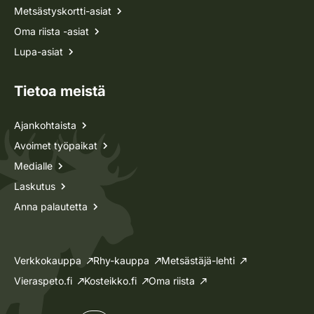
Metsästyskortti-asiat
Oma riista -asiat
Lupa-asiat
Tietoa meistä
Ajankohtaista
Avoimet työpaikat
Medialle
Laskutus
Anna palautetta
Verkkokauppa
Rhy-kauppa
Metsästäjä-lehti
Vieraspeto.fi
Kosteikko.fi
Oma riista