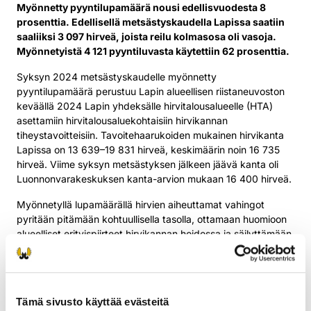
Myönnetty pyyntilupamäärä nousi edellisvuodesta 8
prosenttia. Edellisellä metsästyskaudella Lapissa saatiin
saaliiksi 3 097 hirveä, joista reilu kolmasosa oli vasoja.
Myönnetyistä 4 121 pyyntiluvasta käytettiin 62 prosenttia.
Syksyn 2024 metsästyskaudelle myönnetty
pyyntilupamäärä perustuu Lapin alueellisen riistaneuvoston
keväällä 2024 Lapin yhdeksälle hirvitalousalueelle (HTA)
asettamiin hirvitalousaluekohtaisiin hirvikannan
tiheystavoitteisiin. Tavoitehaarukoiden mukainen hirvikanta
Lapissa on 13 639–19 831 hirveä, keskimäärin noin 16 735
hirveä. Viime syksyn metsästyksen jälkeen jäävä kanta oli
Luonnonvarakeskuksen kanta-arvion mukaan 16 400 hirveä.
Myönnetyllä lupamäärällä hirvien aiheuttamat vahingot
pyritään pitämään kohtuullisella tasolla, ottamaan huomioon
alueelliset erityispiirteet hirvikannan hoidossa ja säilyttämään
hirvikanta elinvoimaisena. Hirven aiheuttamien liikenne- ja
metsävahinkojen määrä Lapissa on pysynyt kohtuullisena.
Alkuvuoden hirvikolareiden määrä 26 kappaletta on SRVA-
tilastojen perusteella samalla tasolla kuin viime vuonna
Tämä sivusto käyttää evästeitä
vastaavana aikana.