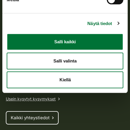
Suomen riistakeskus edistää kestävää riistataloutta, tukee
riistanhoitoyhdistysten toimintaa ja huolehtii riistapolitiikan
Näytä tiedot
toimeenpanosta sekä vastaa sille säädetyistä julkisista
hallintotehtävistä.
Salli kaikki
Tietoa meistä
Salli valinta
Asiakaspalvelu
Avoinna arkipäivisin klo 9-15.
Kiellä
p. 029 431 2001
asiakaspalvelu@riista.fi
Usein kysytyt kysymykset
Kaikki yhteystiedot