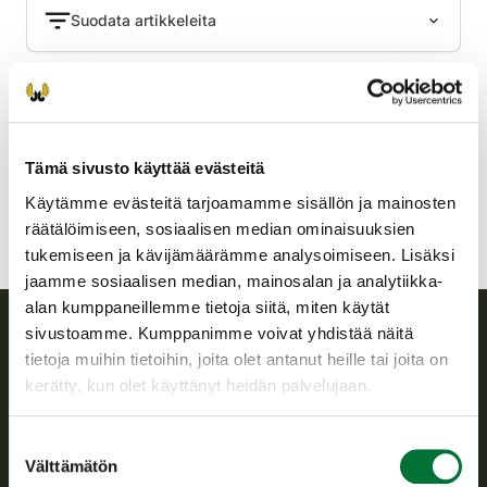
Suodata artikkeleita
Tiedote
20.3.2024
Hirvikannan hoidon tavoitteet asetettu
Suomen riistakeskus Pohjanmaan ja
Tämä sivusto käyttää evästeitä
Rannikko-Pohjanmaan alueille
Käytämme evästeitä tarjoamamme sisällön ja mainosten
räätälöimiseen, sosiaalisen median ominaisuuksien
Rannikko-Pohjanmaa
tukemiseen ja kävijämäärämme analysoimiseen. Lisäksi
jaamme sosiaalisen median, mainosalan ja analytiikka-
alan kumppaneillemme tietoja siitä, miten käytät
sivustoamme. Kumppanimme voivat yhdistää näitä
tietoja muihin tietoihin, joita olet antanut heille tai joita on
Suomen riistakeskus
kerätty, kun olet käyttänyt heidän palvelujaan.
Suomen riistakeskus edistää kestävää riistataloutta, tukee
riistanhoitoyhdistysten toimintaa ja huolehtii riistapolitiikan
Suostumuksen
toimeenpanosta sekä vastaa sille säädetyistä julkisista
Välttämätön
valinta
hallintotehtävistä.