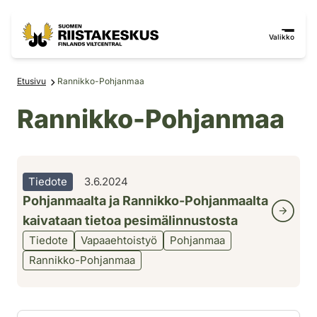
Siirry sisältöön
Siirry sivustokarttaan
Valikko
Etusivu
Rannikko-Pohjanmaa
Rannikko-Pohjanmaa
Tiedote
3.6.2024
Pohjanmaalta ja Rannikko-Pohjanmaalta
kaivataan tietoa pesimälinnustosta
Tiedote
Vapaaehtoistyö
Pohjanmaa
Rannikko-Pohjanmaa