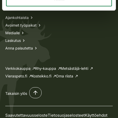
Tietoa meistä
Ajankohtaista
Avoimet työpaikat
Medialle
Laskutus
Anna palautetta
Verkkokauppa
Rhy-kauppa
Metsästäjä-lehti
Vieraspeto.fi
Kosteikko.fi
Oma riista
Takaisin ylös
Saavutettavuusseloste
Tietosuojaselosteet
Käyttöehdot