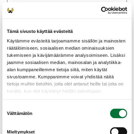
Ota mukaan henkilötodistus (ajokortti tai
alaikäisellä Kelakortti käy).
Tutkintomaksu 20 euroa
lähimaksuna/pankkikortti tai verkkomaksuna
Tämä sivusto käyttää evästeitä
OmaRiista -sovelluksen kautta tilaisuuden
Käytämme evästeitä tarjoamamme sisällön ja mainosten
alussa.
räätälöimiseen, sosiaalisen median ominaisuuksien
tukemiseen ja kävijämäärämme analysoimiseen. Lisäksi
Tutkinto suoritetaan joko sähköisenä tai
jaamme sosiaalisen median, mainosalan ja analytiikka-
paperisena kokeena.
alan kumppaneillemme tietoja siitä, miten käytät
Jos olet tutkintoa edeltävällä kurssilla, sinulle
sivustoamme. Kumppanimme voivat yhdistää näitä
on varattu paikka tutkintoon.
tietoja muihin tietoihin, joita olet antanut heille tai joita on
kerätty, kun olet käyttänyt heidän palvelujaan.
Helsingin riistanhoitoyhdistys
Uusimaa
Suostumuksen
050 5503357
Välttämätön
valinta
helsinki@rhy.riista.fi
Toiminnanohjaaja Hannu Ahtinen 050-
Mieltymykset