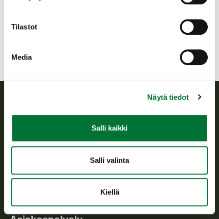
5503357 tai sähköposti
helsinki@rhy.riista.fi
Tilastot
Media
Näytä tiedot
Suomen riistakeskus
Salli kaikki
Suomen riistakeskus edistää kestävää riistataloutta, tukee
riistanhoitoyhdistysten toimintaa ja huolehtii riistapolitiikan
toimeenpanosta sekä vastaa sille säädetyistä julkisista
Salli valinta
hallintotehtävistä.
Tietoa meistä
Kiellä