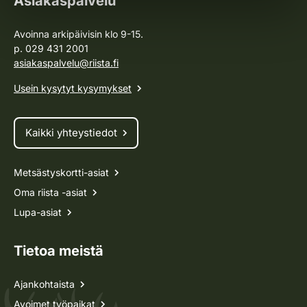
Asiakaspalvelu
Avoinna arkipäivisin klo 9-15.
p. 029 431 2001
asiakaspalvelu@riista.fi
Usein kysytyt kysymykset
Kaikki yhteystiedot
Metsästyskortti-asiat
Oma riista -asiat
Lupa-asiat
Tietoa meistä
Ajankohtaista
Avoimet työpaikat