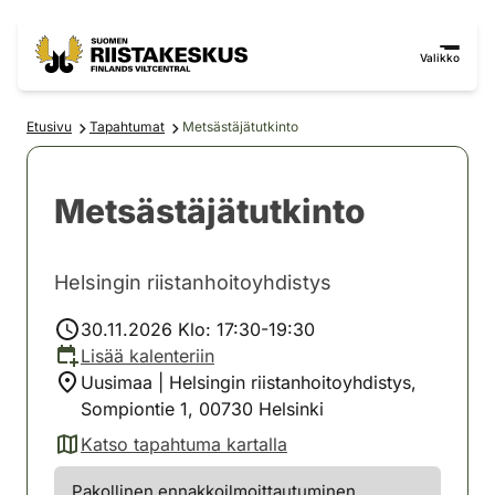
Siirry sisältöön
Siirry sivustokarttaan
Valikko
Etusivu
Tapahtumat
Metsästäjätutkinto
Metsästäjätutkinto
Helsingin riistanhoitoyhdistys
30.11.2026 Klo: 17:30-19:30
Lisää kalenteriin
Uusimaa | Helsingin riistanhoitoyhdistys,
Sompiontie 1, 00730 Helsinki
Katso tapahtuma kartalla
(avautuu uuteen välilehteen)
Pakollinen ennakkoilmoittautuminen