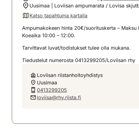
Uusimaa | Loviisan ampumarata / Lovisa skjutb
Katso tapahtuma kartalla
(avautuu uuteen välilehteen)
Ampumakokeen hinta 20€/suorituskerta – Maksu kät
Koeaika 10:00 – 12:00.
Tarvittavat luvat/todistukset tulee olla mukana.
Tiedustelut numerosta 0413299205/Loviisan rhy
Loviisan riistanhoitoyhdistys
Uusimaa
0413299205
loviisa@rhy.riista.fi