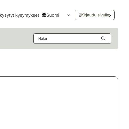
Suomi
kysytyt kysymykset
Kirjaudu sivulle
Avaa kielivalikko
Haku