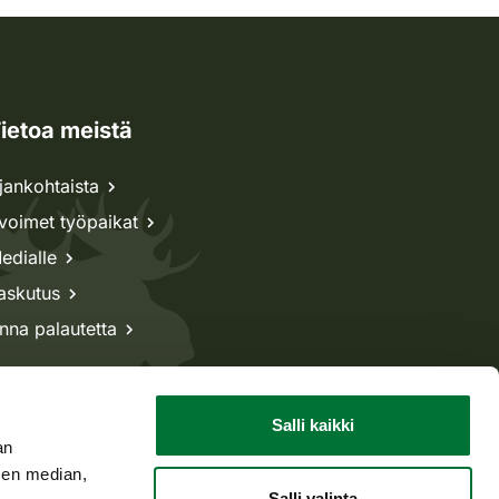
ietoa meistä
jankohtaista
voimet työpaikat
edialle
askutus
nna palautetta
Salli kaikki
an
sen median,
Salli valinta