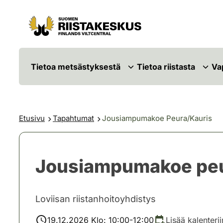
Siirry sisältöön
Siirry sivustokarttaan
Tietoa metsästyksestä
Tietoa riistasta
Va
Etusivu
Tapahtumat
Jousiampumakoe Peura/Kauris
Jousiampumakoe peu
Loviisan riistanhoitoyhdistys
19.12.2026 Klo: 10:00-12:00
Lisää kalenterii