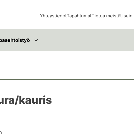
Yhteystiedot
Tapahtumat
Tietoa meistä
Usein 
paaehtoistyö
ra/kauris
n