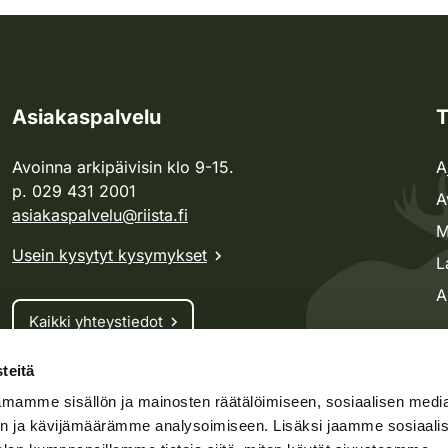
Asiakaspalvelu
T
Avoinna arkipäivisin klo 9-15.
A
p. 029 431 2001
A
asiakaspalvelu@riista.fi
M
Usein kysytyt kysymykset
L
A
Kaikki yhteystiedot
teitä
Metsästyskortti-asiat
mamme sisällön ja mainosten räätälöimiseen, sosiaalisen medi
Oma riista -asiat
n ja kävijämäärämme analysoimiseen. Lisäksi jaamme sosiaali
Lupa-asiat