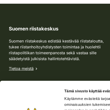
Suomen riistakeskus
Suomen riistakeskus edistää kestävää riistataloutta,
tukee riistanhoitoyhdistysten toimintaa ja huolehtii
riistapolitiikan toimeenpanosta sekä vastaa sille
säädetyistä julkisista hallintotehtävistä.
Tietoa meistä
Tämä sivusto käyttää eväs
Käytämme evästeitä tarjoa
ominaisuuksien tukemisee