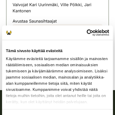
Valvojat Kari Uurinmäki, Ville Pölkki, Jari
Kantonen
Avustaa Saunasihtaajat
Karstulan-Kyyjärven
riistanhoitoyhdistys
Keski-Suomi
Tämä sivusto käyttää evästeitä
040 7048780
karstula-kyyjarvi@rhy.riista.fi
Käytämme evästeitä tarjoamamme sisällön ja mainosten
räätälöimiseen, sosiaalisen median ominaisuuksien
tukemiseen ja kävijämäärämme analysoimiseen. Lisäksi
jaamme sosiaalisen median, mainosalan ja analytiikka-
alan kumppaneillemme tietoja siitä, miten käytät
sivustoamme. Kumppanimme voivat yhdistää näitä
tietoja muihin tietoihin, joita olet antanut heille tai joita on
kerätty, kun olet käyttänyt heidän palvelujaan.
Suomen riistakeskus