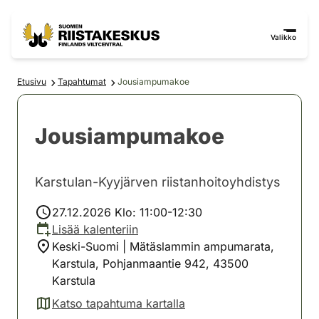
Siirry sisältöön
Siirry sivustokarttaan
Valikko
Etusivu
Tapahtumat
Jousiampumakoe
Jousiampumakoe
Karstulan-Kyyjärven riistanhoitoyhdistys
27.12.2026 Klo: 11:00-12:30
Lisää kalenteriin
Keski-Suomi | Mätäslammin ampumarata,
Karstula, Pohjanmaantie 942, 43500
Karstula
Katso tapahtuma kartalla
(avautuu uuteen välilehteen)