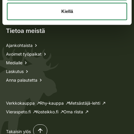
Oma riista -asiat
Kiellä
Lupa-asiat
Tietoa meistä
Ajankohtaista
Avoimet työpaikat
Medialle
Laskutus
Anna palautetta
Verkkokauppa
Rhy-kauppa
Metsästäjä-lehti
Vieraspeto.fi
Kosteikko.fi
Oma riista
Takaisin ylös