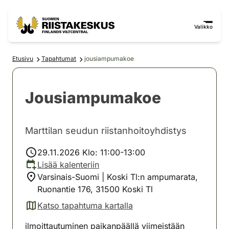
Siirry sisältöön
Siirry sivustokarttaan
Valikko
Etusivu
Tapahtumat
jousiampumakoe
Jousiampumakoe
Marttilan seudun riistanhoitoyhdistys
29.11.2026 Klo: 11:00-13:00
Lisää kalenteriin
Varsinais-Suomi | Koski Tl:n ampumarata,
Ruonantie 176, 31500 Koski Tl
Katso tapahtuma kartalla
(avautuu uuteen välilehteen)
ilmoittautuminen paikanpäällä viimeistään