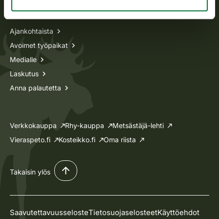
Tietoa meistä
Ajankohtaista
Avoimet työpaikat
Medialle
Laskutus
Anna palautetta
Verkkokauppa
Rhy-kauppa
Metsästäjä-lehti
Vieraspeto.fi
Kosteikko.fi
Oma riista
Takaisin ylös
Saavutettavuusseloste
Tietosuojaselosteet
Käyttöehdot