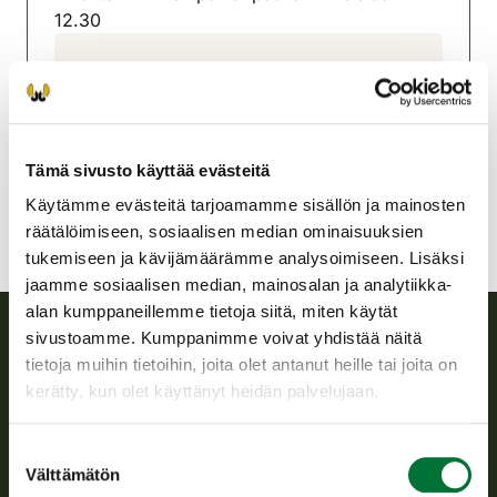
12.30
Marttilan seudun riistanhoitoyhdistys
Varsinais-Suomi
0400 634976
marttila@rhy.riista.fi
Tämä sivusto käyttää evästeitä
Käytämme evästeitä tarjoamamme sisällön ja mainosten
räätälöimiseen, sosiaalisen median ominaisuuksien
tukemiseen ja kävijämäärämme analysoimiseen. Lisäksi
jaamme sosiaalisen median, mainosalan ja analytiikka-
alan kumppaneillemme tietoja siitä, miten käytät
sivustoamme. Kumppanimme voivat yhdistää näitä
tietoja muihin tietoihin, joita olet antanut heille tai joita on
Suomen riistakeskus
kerätty, kun olet käyttänyt heidän palvelujaan.
Suomen riistakeskus edistää kestävää riistataloutta, tukee
riistanhoitoyhdistysten toimintaa ja huolehtii riistapolitiikan
Suostumuksen
toimeenpanosta sekä vastaa sille säädetyistä julkisista
Välttämätön
valinta
hallintotehtävistä.