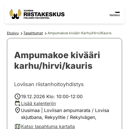
Siirry sisältöön
Siirry sivustokarttaan
Valikko
Etusivu
Tapahtumat
Ampumakoe kivääri Karhu/Hirvi/Kauris
Ampumakoe kivääri
karhu/hirvi/kauris
Loviisan riistanhoitoyhdistys
19.12.2026 Klo: 10:00-12:00
Lisää kalenteriin
Uusimaa | Loviisan ampumarata / Lovisa
skjutbana, Rekyylitie / Rekylvägen,
Katso tapahtuma kartalla