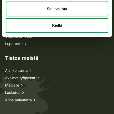
Salli valinta
Kaikki yhteystiedot
Kiellä
Metsästyskortti-asiat
Oma riista -asiat
Lupa-asiat
Tietoa meistä
Ajankohtaista
Avoimet työpaikat
Medialle
Laskutus
Anna palautetta