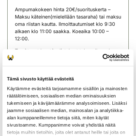
(avautuu uuteen välilehteen)
Ampumakokeen hinta 20€/suorituskerta –
Maksu käteinen(mielellään tasaraha) tai maksu
oma riistan kautta. Ilmoittautumiset klo 9:30
alkaen klo 11:00 saakka. Koeaika 10:00 –
12:00.
Tarvittavat luvat/todistukset tulee olla mukana.
Tiedustelut numerosta 0413299205/Loviisan
rhy
Tämä sivusto käyttää evästeitä
Loviisan riistanhoitoyhdistys
Käytämme evästeitä tarjoamamme sisällön ja mainosten
Uusimaa
räätälöimiseen, sosiaalisen median ominaisuuksien
0413299205
tukemiseen ja kävijämäärämme analysoimiseen. Lisäksi
loviisa@rhy.riista.fi
jaamme sosiaalisen median, mainosalan ja analytiikka-
alan kumppaneillemme tietoja siitä, miten käytät
sivustoamme. Kumppanimme voivat yhdistää näitä
tietoja muihin tietoihin, joita olet antanut heille tai joita on